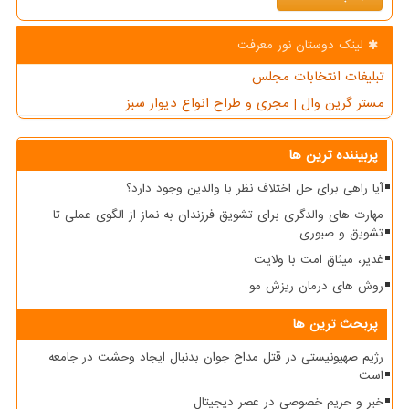
لینک دوستان نور معرفت
تبلیغات انتخابات مجلس
مستر گرین وال | مجری و طراح انواع دیوار سبز
پربیننده ترین ها
آیا راهی برای حل اختلاف نظر با والدین وجود دارد؟
مهارت های والدگری برای تشویق فرزندان به نماز از الگوی عملی تا
تشویق و صبوری
غدیر، میثاق امت با ولایت
روش های درمان ریزش مو
پربحث ترین ها
رژیم صهیونیستی در قتل مداح جوان بدنبال ایجاد وحشت در جامعه
است
خبر و حریم خصوصی در عصر دیجیتال