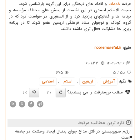
عرضه
خدمات
و اقدام های فرهنگی برای این گروه بازشناسی شود.
حجت الاسلام احمدی در این نشست از بخش های مختلف مؤسسه و
برنامه ها و فعالیتهای بازدید کرد و از السعبری در خواست کرد که در
گروه کودک و نوجوان ستاد فرهنگی اربعین عضو شوند تا در برنامه
ریزی ها مشارکت فعال تری داشته باشند.
منبع:
nooremarefat.ir
16:01:33
1402/09/26
675
5
/
5.0
تگها:
آموزش
,
اربعین
,
اسلام
,
اسلامی
مطلب نورمعرفت را می پسندید؟
(0)
(1)
X
تازه ترین مطالب مرتبط
رژیم صهیونیستی در قتل مداح جوان بدنبال ایجاد وحشت در جامعه
است