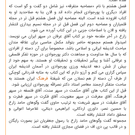
شده است.
فصل هشتم با نام «مصاحبه متفرقه» نیز شامل دو گفت و گو است که
افراد دیگری با پورجوادی انجام داده اند و الان بنا به صلاحدید او به
کتاب افزوده شده است. البته مصاحبه اول فصل هشتم قبل تر در مجله
قلمیاران و مصاحبه دوم این فصل قبل تر در مجله نسیم بیداری انتشار
یافته و الان با اصلاحات جزیی در این کتاب آورده می شود.
زارع در آخر مقدمه خود بر کتاب آفاق عرفان در سپهر ایران می نویسد:
امیدوار هستم مجموعه حاضر بتواند مکمل مناسبی برای علاقه مندان
مباحث اندیشه ایرانی و اسلامی باشد. مخصوصاً برای آن دسته از افرادی
که با سال ها مداومت و مجاهدت دکتر پورجوادی در حوزه تفکر فلسفی
و عرفانی آشنا و پیگیر تحقیقات و تحقیقات او هستند. به سهم خود از
بیش از شش دهه اندیشه ورزی پورجوادی در آسمان اندیشه ایران
سپاس گزاری می کنم و آرزو دارم که این کتاب به مثابه قدردانی کوچکی
از طرف آن دسته از هم نسلان من که شیفتة
فرهنگ
ایران هستند به
ساحت متفکر ارجمند معاصر استاد دکتر نصرالله پورجوادی ارزیابی شود.
قبل از این کتاب های آفاق حکمت در سپهر سنت، آفاق فلسفه در سپهر
فرهنگ، آفاق معرفت در سپهر معنویت، آفاق فکرت در سپهر فطرت و
آفاق حقیقت در سپهر شریعت به ترتیب حاوی گفت وگوهای حامد زارع
با حسین نصر، داوری اردکانی، ابراهیمی دینانی، غلامرضا اعوانی و
محقق داماد انتشار یافته است.
مجموعه گفت وگوهای حامد زارع با رسول جعفریان نیز بصورت رایگان
و در قالب پی دی اف در فضای مجازی انتشار یافته است.