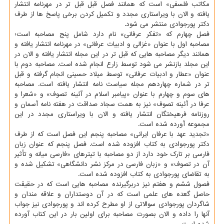
مکاتب فلسفی» است که همانند فصل قبل قبل تر در مهرنامه انتشار
یافته و الان با ویراستاری مجدد و تکمیل کردن برخی پاسخ ها از طرف
دکتر پورجوادی منتشر می شود.
فصل چهارم که «تفکر عرفانی» نام دارد شامل پنج مصاحبه است؛
مصاحبه اول با عنوان «غزالی و ادبیات عرفانی» در مهرنامه انتشار یافته و
همانند دیگر مصاحبه هایی که قبل تر در این مجله انتشار یافته و الان در
این مجلد بازنشر می شود توسط زارع انجام شده است. مصاحبه دوم با
عنوان «عطار و ادبیات عرفانی» توسط میلاد حسینی انجام گرفته و قبل
تر در شماره چهاردهم مجله سیاست نامه انتشار یافته است. مصاحبه
های سوم و چهارم با عنوان «پیامبر اسلام در آئینه تصوف» و «شعرا و
عرفا در آئینه تصوف» نیز به همت سجاد صداقت در هفته نامه آسمان و
روزنامه فرهیختگان انتشار یافته و الان با ویراستاری مجدد در این
مجموعه آورده شده است.
«تجدید عهد با عرفان ایرانی» مصاحبه پنجم این فصل است که از طرف
دکتر پورجوادی به کتاب افزوده شده است. فصل پنجم که عنوان زبان
فارسی بر تارک خود دارد از دو مصاحبه با تیترهای «فارسی میانه و تأثیر
آن در تصوف» و «زبان فارسی در مرکز نشر دانشگاهی» تشکیل شده و
به تقاضای پورجوادی به کتاب افزوده شده است.
فصول ششم و هفتم نیز دربرگیرنده مصاحبه هایی است که در حقیقت
حاصل گعده های علمی است که در آن دوستداران و علاقه مندان و
شاگردان پورجوادی سوالاتی از او مطرح کرده اند و پورجوادی نیز جواب
آنها را داده و الان بصورت مصاحبه برای اولین بار در این کتاب آورده