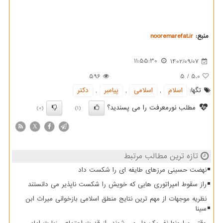
منبع:
nooremarefat.ir
11:55:30
1402/09/07
596
5
/
5.0
تگها:
اسلام
,
اسلامی
,
پیامبر
,
دكتر
مطلب نورمعرفت را می پسندید؟
(0)
(1)
X
تازه ترین مطالب مرتبط
نهضت حسینی مرزهای طایفه ای را شکست داد
راز سقوط امپراتوری هایی که خویش را شکست ناپذیر می دانستند
نظریه موجهات از مهم ترین نتایج منطق اسلامی بازخوانی میراث ابن
سینا