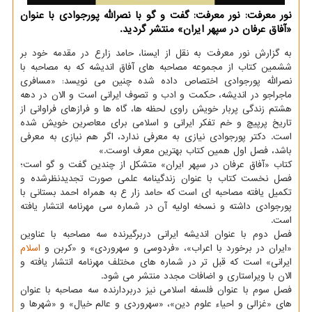
نور معرفت: نور معرفت: گفت و گو با نصرالله پورجوادی با عنوان
«آفاق عرفان در سپهر ایران» منتشر گردید.
به گزارش نور معرفت به نقل از ایسنا، حامد زارع در مقدمه خود بر
ششمین کتاب از مجموعه مصاحبه های آفاق اندیشه که به مصاحبه با
نصرالله پورجوادی اختصاص داده شده چنین می نویسد: «مسافری
ماجراجو در اندیشه، حکمت و ادب و تصوف ایرانی است و الان در دهه
هشتم زندگی پربار خویش راوی لحظه ها، گاه ها و فرازهای فراوانی از
تاریخ پرپیچ و خم تفکر ایرانی و اسلامی برای معاصرین خویش شده
است. دکتر پورجوادی نیازی به معرفی ندارد، اگر هم نیازی به معرفی
باشد، فصل اول همین کتاب بهترین معرف اوست.»
کتاب «آفاق عرفان در سپهر ایران» متشکل از چندین گفت و گو است؛
فصل نخست کتاب با عنوان زندگینامه علمی صورت تجدیدنظرشده و
تکمیل یافته مصاحبه ای است که حامد زار ع به همراه احمد بستانی با
پورجوادی داشته و نسخه اولیه آن در شماره سی مهرنامه انتشار یافته
است.
فصل دوم با عنوان اندیشه ایرانی دربرگیرنده سه مصاحبه با عناوین
«ایران در برخورد با اعراب»، «فردوسی و سهروردی» و «کربن و
اسلام
ایرانی» است که قبل تر در شماره های مختلف مهرنامه انتشار یافته و
الان با ویراستاری و اضافات مجدد منتشر می شود.
فصل سوم با عنوان فلسفه اسلامی نیز دربردارنده سه مصاحبه با عنوان
های «غزالی و احیاء علوم دین»، «سهروردی و عالم خیال» و «شهرها و