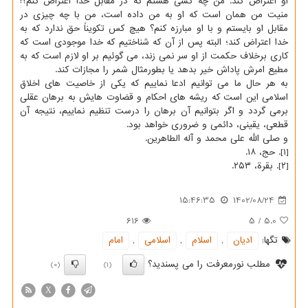
او اعتراض کند. من چه کسی هستم که در مقابل خدا اعتراض کنم؟!
منیت من همان است که او به من داده است، من با چه چیزی در
مقابل او بایستم و با او مبارزه کنم؟ هیچ کس تکویناً حق ندارد که به
خدا اعتراض کند؛ البته پس از آن که شناختیم که خدا موجودی است که
کاری برخلاف حکمت از او سر نمی زند، می گوئیم بر او لازم است که به
مطیع امرش پاداش خیر بدهد یا بطورمثال شمر را مجازات کند.
به هر حال ما می توانیم ادعا نماییم که یکی از خاصیت های اخلاق
اسلامی این است که ریشه های احکام و قضاوت هایش به برهان عقلی
برمی گردد و اگر بتوانیم آن برهان را درست تنظیم نماییم، نتیجه آن
قطعی، یقینی، دائمی و ضروری خواهد بود.
و صلی الله علی محمد و آله الطاهرین.
[۱]. حج، ۱۸.
[۲]. بقرة، ۲۵۳.
15:46:35
1402/08/24
616
5
/
5.0
تگها:
ادیان
,
اسلام
,
اسلامی
,
امام
مطلب نورمعرفت را می پسندید؟
(0)
(1)
X