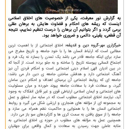
به گزارش نور معرفت، یکی از خصوصیت های اخلاق اسلامی
اینست که ریشه های احکام و قضاوت هایش به برهان عقلی
برمی گردد و اگر بتوانیم آن برهان را درست تنظیم نماییم، نتیجه
آن قطعی، یقینی، دائمی و ضروری خواهد بود.
خبرگزاری مهر-گروه دین و اندیشه:
اخلاق اجتماعی از با اهمیت ترین
مطالبی است که ارتباط انسان ها را با خود جامعه و تاریخ مطرح می
سازد برای اینکه جامعه قادر می باشد یک تمدن را بسازد نه یک فرد و
اجتماع انسانی پیوسته تاریخ را ساخته و به جلو برده است. از آنجا که
در بین ادیان الهی اسلام دینی اجتماعی است و احکام فردی آن نیز
آهنگ اجتماعی دارد و هدفش ساختن جامعه ی دین دار می باشد؛
جامعه ای که روابط اجتماعی آن برمبنای اهداف و احکام دین سامان
گیرد، و سعادت فرد با سعادت جامعه پیوند خورده و میان مسئولیت
های اجتماعی و ایمان اسلامی ارتباطی قوی و غیر قابل انفکاک به وجود
آید، نیازمند اخلاق اجتماعی مطلوب است که در سایه سار تحقق و عمل
به مجموعه ای از مؤلفه های هنجاری و ارزشی شکل می گیرد و روابط
اجتماعی انسان ها را با همنوایی و حاکمیت نظم همراه می سازد و
جامعه را از سوق یافتن به سمت کری ها و کارکردهای سو باز می دارد.
همچنین عمل به مؤلفه های مطلوب در حوزه ی اخلاق اجتماعی به
مثابه عاملی جهت رسیدن به سعادت و کمال واقعی برای جهانیان