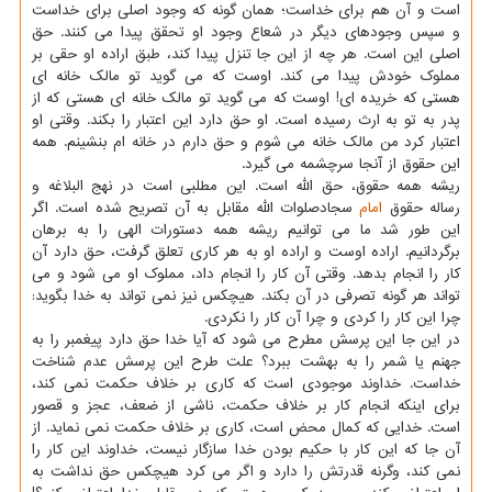
است و آن هم برای خداست؛ همان گونه که وجود اصلی برای خداست
و سپس وجودهای دیگر در شعاع وجود او تحقق پیدا می کنند. حق
اصلی این است. هر چه از این جا تنزل پیدا کند، طبق اراده او حقی بر
مملوک خودش پیدا می کند. اوست که می گوید تو مالک خانه ای
هستی که خریده ای! اوست که می گوید تو مالک خانه ای هستی که از
پدر به تو به ارث رسیده است. او حق دارد این اعتبار را بکند. وقتی او
اعتبار کرد من مالک خانه می شوم و حق دارم در خانه ام بنشینم. همه
این حقوق از آنجا سرچشمه می گیرد.
ریشه همه حقوق، حق الله است. این مطلبی است در نهج البلاغه و
رساله حقوق
امام
سجادصلوات الله مقابل به آن تصریح شده است. اگر
این طور شد ما می توانیم ریشه همه دستورات الهی را به برهان
برگردانیم. اراده اوست و اراده او به هر کاری تعلق گرفت، حق دارد آن
کار را انجام بدهد. وقتی آن کار را انجام داد، مملوک او می شود و می
تواند هر گونه تصرفی در آن بکند. هیچکس نیز نمی تواند به خدا بگوید:
چرا این کار را کردی و چرا آن کار را نکردی.
در این جا این پرسش مطرح می شود که آیا خدا حق دارد پیغمبر را به
جهنم یا شمر را به بهشت ببرد؟ علت طرح این پرسش عدم شناخت
خداست. خداوند موجودی است که کاری بر خلاف حکمت نمی کند،
برای اینکه انجام کار بر خلاف حکمت، ناشی از ضعف، عجز و قصور
است. خدایی که کمال محض است، کاری بر خلاف حکمت نمی نماید. از
آن جا که این کار با حکیم بودن خدا سازگار نیست، خداوند این کار را
نمی کند، وگرنه قدرتش را دارد و اگر می کرد هیچکس حق نداشت به