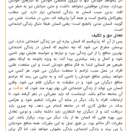
اگر بخواهد خودش تنها با نیروی شخصی خودش به نیازهای خودش
بپردازد، چندان موفقیتی نخواهد داشت و حتی حیاتش نیز به خطر می
افتد. بدین سبب انسان به زندگی اجتماعی نیاز دارد. این مطلب
بطورکامل واضح است و همه آنرا پذیرفته اند؛ حتی در مباحث علمی می
گویند: انسان مدنی بالطبع است؛ یعنی انسان طبعاً دنبال زندگی اجتماعی
است.
تعادل حق و تکلیف
پس از آن که پذیرفتیم که انسان چاره ای جز زندگی اجتماعی ندارد، این
پرسش مطرح می شود که چه نماییم که انسان در زندگی اجتماعی
بهترین منافع را از این زندگی ببرد و نیازها و خواسته هایش بهتر تامین
شود و کمال و رشد بیشتری پیدا کند؛ به ویژه باتوجه به اینکه بطور
طبیعی هر انسانی ابتدا به فکر منافع خودش است و این منفعت طلبی
افراد در عمل سبب تزاحم با منعفت دیگران می شود. هر کسی می
خواهد بیشتر منافع خودش را تامین کند و به جایی می رسد که مزاحم
منافع دیگران می شود و در حقیقت به دیگران ظلم می شود. وقتی
انسان می تواند از زندگی اجتماعی اش بهتر بهره مند شود، که
عدالت
بر
آن جامعه حاکم باشد. اینجاست که باید مقرراتی در نظر گرفته شود تا
ارتباطات افراد با یک دیگر در سایه آن مقررات تنظیم شود و هرکس
بداند در مقابل کاری که در جامعه انجام می دهد، چه چیزی باید
دریافت کند و از دیگران چه انتظاری باید داشته باشد، و نوعی تعادل
بین بهره هایی که انسان ها از یک دیگر می برند، برقرار باشد. این
مقررات اگر حاکم بود، بر طبق عمل به این مقررات همه منافع خودشان
را می برند و زندگی اجتماعی زندگی مقبولی خواهد شد، اما اگر برای