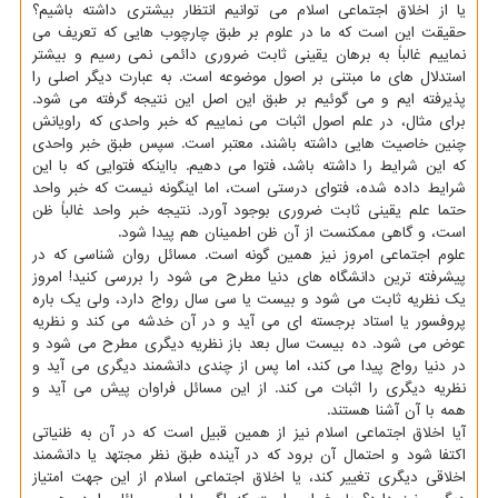
یا از اخلاق اجتماعی اسلام می توانیم انتظار بیشتری داشته باشیم؟
حقیقت این است که ما در علوم بر طبق چارچوب هایی که تعریف می
نماییم غالباً به برهان یقینی ثابت ضروری دائمی نمی رسیم و بیشتر
استدلال های ما مبتنی بر اصول موضوعه است. به عبارت دیگر اصلی را
پذیرفته ایم و می گوئیم بر طبق این اصل این نتیجه گرفته می شود.
برای مثال، در علم اصول اثبات می نماییم که خبر واحدی که راویانش
چنین خاصیت هایی داشته باشند، معتبر است. سپس طبق خبر واحدی
که این شرایط را داشته باشد، فتوا می دهیم. بااینکه فتوایی که با این
شرایط داده شده، فتوای درستی است، اما اینگونه نیست که خبر واحد
حتما علم یقینی ثابت ضروری بوجود آورد. نتیجه خبر واحد غالباً ظن
است، و گاهی ممکنست از آن ظن اطمینان هم پیدا شود.
علوم اجتماعی امروز نیز همین گونه است. مسائل روان شناسی که در
پیشرفته ترین دانشگاه های دنیا مطرح می شود را بررسی کنید! امروز
یک نظریه ثابت می شود و بیست یا سی سال رواج دارد، ولی یک باره
پروفسور یا استاد برجسته ای می آید و در آن خدشه می کند و نظریه
عوض می شود. ده بیست سال بعد باز نظریه دیگری مطرح می شود و
در دنیا رواج پیدا می کند، اما پس از چندی دانشمند دیگری می آید و
نظریه دیگری را اثبات می کند. از این مسائل فراوان پیش می آید و
همه با آن آشنا هستند.
آیا اخلاق اجتماعی اسلام نیز از همین قبیل است که در آن به ظنیاتی
اکتفا شود و احتمال آن برود که در آینده طبق نظر مجتهد یا دانشمند
اخلاقی دیگری تغییر کند، یا اخلاق اجتماعی اسلام از این جهت امتیاز