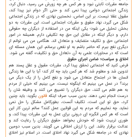
جامعه مقررات ثابتی نبود و هر کس هر چه زورش می رسید، دنبال کرد،
زندگی اجتماعی دوامی پیدا نمی کند و حتی اگر دوام نیز پیدا کند،
مقبول عقلا نیست. بر این اساس، نخستین نهادی که در زندگی اجتماعی
شکل می گیرد، نهاد حقوق و مقررات اجتماعی است. این مقررات به دو
بخش تحلیل می شود؛ یکی اینکه من در استفاده از دیگران چه حقوقی
دارم، و دیگر اینکه در مقابل این حق چه تکلیفی دارم. همیشه در امور
اجتماعی حق و تکلیف متضایف و متعادل اند. هنگامی من می توانم از
دیگری نفع ببرم که حاضر باشم به او نفعی برسانم. این همان مسئله ای
است که در محاورات علمی به آن «تعادل حق و تکلیف» گفته می شود.
اخلاق و سیاست؛ ضامن اجرای حقوق
فرض کنید که اجتماعی تحقق پیدا کرد، مقررات مقبول و عقل پسند هم
تدوین شد و معلوم شد که هر کس باید چه کار کند؛ آیا با این ها زندگی
انسان ها در اجتماع متعادل می شود و نفع کامل را از یک دیگر می
برند؟ در عمل می بینیم که اینگونه نیست. می بینیم که خیلی از مردم
به هم ظلم می کنند، حق دیگران را تضییع می کنند و وظیفه شان را
درست انجام نمی دهند. بدین سبب صرف اینکه
قانون
بگوید: باید چنین
کرد، حق تو این است، تکلیف آنست، بطورکامل مشکل را حل نمی
نماید. چه نماییم که مردم به این قوانین عمل کنند؟ سالم ترین کار این
است که هر کس انگیزه ای درونی برای عمل به این مقررات پیدا کند، و
طوری تربیت شود که خودش بخواهد حقوق دیگران را رعایت کند و
عدالت برقرار باشد. این را ارزش اخلاقی می گویند. بدین سبب دومین
نهادی که در جامعه شکل می گیرد نهاد اخلاق است. در اسلام نیز اخلاق