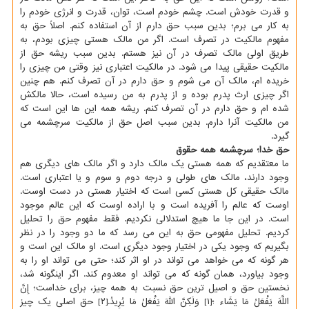
و قدرت خودش است. چشم خودم است، توان، قدرت و انرژی خودم را
به کار می برم؛ بدین سبب حق دارم از آن استفاده کنم. اصلاً حق به
مفهوم مالکیت در تصرف است. اگر من مالک هستی چیزی بودم، به
طریق اولی مالک تصرف در آن نیز هستم. بدین سبب ریشه حق از
مالکیت حقیقی پیدا می شود. در مالکیت اعتباری نیز وقتی من چیزی را
خریده ام، مالک آن می شوم و حق دارم در آن تصرف کنم. هم چنین
اگر چیزی ارث پدرم بوده و از پدرم به من رسیده است، حالا مالکش
شده ام و حق دارم در آن تصرف کنم. ریشه همه این ها این است که
من مالکیت آنرا دارم. بدین سبب اصل حق از مالکیت سرچشمه می
گیرد.
حق خدا؛ سرچشمه همه حقوق
ما معتقدیم که همه هستی یک مالک دارد و اگر مالک های دیگری هم
وجود دارند، مالک های طولی و درجه دوم و سوم و یا اعتباری است.
مالک حقیقی کل هستی کسی است که اختیار هستی در دست اوست.
اوست که عالم را آفریده است و با اراده اوست که این عالم موجود
است. در این جا ما هیچ استدلالی نکردیم. فقط مفهوم حق را تحلیل
کردیم. تحلیل مفهومی حق به این می رسد که ما دو وجود را در نظر
بگیریم که وجود یکی در اختیار وجود دیگری است. او مالک این است و
هر گونه که می خواهد می تواند در او اثر کند؛ حتی می تواند او را به
وجود بیاورد، همان گونه که می تواند او معدوم کند. اگر اینگونه شد،
نخستین حق و اصیل ترین حق نسبت به همه چیز، برای خداست؛ إِنَّ
اللَّهَ یَفْعَلُ مَا یَشَاء ؛[۱] وَلَکِنَّ اللّهَ یَفْعَلُ مَا یُرِیدُ.[۲] حق اصلی یک چیز