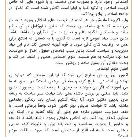
اجتماعی وجود دارد و بصورت های مختلف و با شیوه هایی که خاص
تربیت اسلامی و تزکیه انبیا و اولیا است تلاش شده است که اخلاق در
جامعه اسلامی رواج پیدا کند.
ولی اگرچه کمابیش در هر اجتماعی تربیت های اخلاقی وجود دارد، باز
می بینیم که هیچ جامعه ای نیست که اخلاق بطورکامل بر آن حاکم
باشد و هیچکس انگیزه ظلم و تجاوز به حق دیگران را نداشته باشد.
بدین جهت نهاد سومی لازم است تا قانون را به کسانی که اخلاق برای
عمل به وظایف شان کافی نبود، با قوه قهریه تحمیل کند. نام این نهاد
مدیریت و سیاست است. بدین سبب نهادهای حقوق، اخلاق و سیاست،
سه نهاد مترتب به هم هستند. علوم اجتماعی همین را اقتضا می کند و
بحث عقلانی آن بسیار ساده و روشن است.
اعتبار علوم اجتماعی
اکنون این پرسش مطرح می شود که آیا این مباحثی که درباره ی
نهادهای اجتماعی مطرح کردیم، مباحثی برهانی است؟ در منطق به ما
می آموزند که اگر می خواهید به چیزی با وصف کلیت و ضرورت یقین
کنید، باید مبتنی بر برهان باشد؛ یعنی باید نهایت سیر مباحث به ریشه
های بدیهی منتهی شود. آیا اینکه گفتیم انسان باید زندگی اجتماعی
داشته باشد تا خواسته هایش بهتر تامین شود، واقعاً برهانی است، یا
فقط مقبولیت عمومی دارد؟ هم چنین آیا اینکه گفتیم برای اینکه این
مطلوب تحقق پیدا کند، باید نظامی حقوقی وجود داشته باشد تا تکالیف
و حقوق را بصورت متناسب و متضایف بیان و تثبیت کند، مطلبی
برهانی است یا به اصطلاح از جدلیاتی است که مورد موافقت مردم
است؟