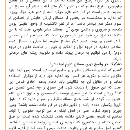
دیگری نیز دارد؟ پاسخ این است که اگر ما این مسائل را در همین
چارچوبی مطرح نماییم که در علوم دیگر مثل فقه و نظایر آن مطرح می
سازیم، علمی است در کنار علم های دیگر؛ البته از علم های دیگر چیزی
کم ندارد و ممکنست در بعضی از مسائل ارزش هایش از تعدادی از
علوم دیگر هم بیشتر باشد، اما از نظر کاشفیت از واقع، یقینی بودن
نتیجه، و ضروری و دائمی بودن آن، همانند سایر علومی است که با این
متدها تحقیق می شود. این در صورتی است که بخواهیم علوم اسلامی
را در همان چارچوب علوم دیگر مطرح نماییم، اما خیلی از مسائل علوم
اسلامی (عقاید در درجه اول و اخلاق و خیلی از مباحث فقهی در درجه
دوم) را می توانیم به برهان پیوند داده و بگوییم ریشه های برهانی
دارند.
تشکیک در واضح ترین مسائل علوم اجتماعی!
گفتیم که اخلاق اجتماعی متفرع بر حقوق اجتماعی است؛ پس ابتدا باید
حقوقی باشد و بگوید هر کسی چه اندازه حق دارد از دیگران استفاده
نماید و در مقابل آن چه تکالیفی باید انجام بدهد. اخلاق ضامن این
است که این حقوق را رعایت شود. این حقوق را چه کسی تعیین می
کند؟ روشن است که این حقوق توسط متخصصان و حقوق دانان عالم
تعیین می گردد. آیا شما هیچ مسئله حقوقی را سراغ دارید که در طول
تاریخ یکسان مانده باشد و تغییر نظری در آن داده نشده باشد؟ چنین
چیزی وجود ندارد. حتی در اصل اینکه ما می توانیم حقوقی را اثبات
نماییم که نتیجه یقینی ثابتی داشته باشد، تشکیک شده است. بر طبق
تحلیل کوتاه و مختصری که درباره ی اساس روابط اجتماعی داشتیم،
گفتیم اصل حقوق به لزوم رعایت عدالت برمی گردد، اما از قدیم الایام