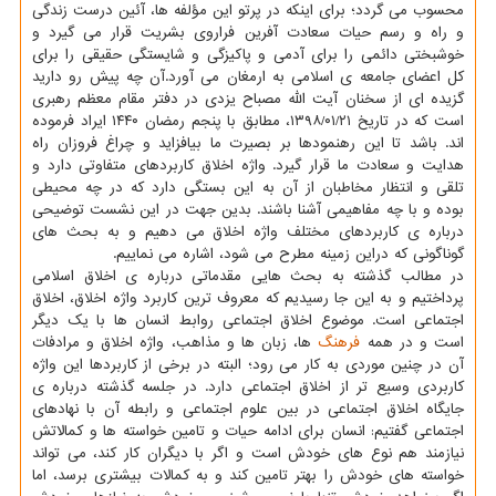
محسوب می گردد؛ برای اینکه در پرتو این مؤلفه ها، آئین درست زندگی
و راه و رسم حیات سعادت آفرین فراروی بشریت قرار می گیرد و
خوشبختی دائمی را برای آدمی و پاکیزگی و شایستگی حقیقی را برای
کل اعضای جامعه ی اسلامی به ارمغان می آورد.آن چه پیش رو دارید
گزیده ای از سخنان آیت الله مصباح یزدی در دفتر مقام معظم رهبری
است که در تاریخ ۱۳۹۸/۰۱/۲۱، مطابق با پنجم رمضان ۱۴۴۰ ایراد فرموده
اند. باشد تا این رهنمودها بر بصیرت ما بیافزاید و چراغ فروزان راه
هدایت و سعادت ما قرار گیرد. واژه اخلاق کاربردهای متفاوتی دارد و
تلقی و انتظار مخاطبان از آن به این بستگی دارد که در چه محیطی
بوده و با چه مفاهیمی آشنا باشند. بدین جهت در این نشست توضیحی
درباره ی کاربردهای مختلف واژه اخلاق می دهیم و به بحث های
گوناگونی که دراین زمینه مطرح می شود، اشاره می نماییم.
در مطالب گذشته به بحث هایی مقدماتی درباره ی اخلاق اسلامی
پرداختیم و به این جا رسیدیم که معروف ترین کاربرد واژه اخلاق، اخلاق
اجتماعی است. موضوع اخلاق اجتماعی روابط انسان ها با یک دیگر
است و در همه
فرهنگ
ها، زبان ها و مذاهب، واژه اخلاق و مرادفات
آن در چنین موردی به کار می رود؛ البته در برخی از کاربردها این واژه
کاربردی وسیع تر از اخلاق اجتماعی دارد. در جلسه گذشته درباره ی
جایگاه اخلاق اجتماعی در بین علوم اجتماعی و رابطه آن با نهادهای
اجتماعی گفتیم: انسان برای ادامه حیات و تامین خواسته ها و کمالاتش
نیازمند هم نوع های خودش است و اگر با دیگران کار کند، می تواند
خواسته های خودش را بهتر تامین کند و به کمالات بیشتری برسد، اما