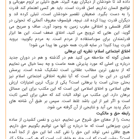
داده اند تا خودشان از دیگران بهره گیرند. هیچ دلیلی بر لزوم مهربانی و
تواضع انسان نداریم. اصل قدرت است. باید هر کسی اهتمام کند قدرت
را به دست بگیرد. ضعیفان تقصیر خودشان است، تنبلی کرده اند و
دیگران قدرت پیدا کرده اند. نیچه، فیلسوف معروف آلمانی که تحولی در
افکار فلسفی و اخلاقی مغرب زمین به وجود آورد، صاف و صریح می
گوید: این هایی که ترویج می کنید، اخلاق ضعف است. این ها ابزار
قدرتمندان برای سوءاستفاده از مردم است. به مردم بگویید: بروید
قدرت پیدا کنید! در سایه قدرت همه خوبی ها پیدا می شود!
اخلاق اجتماعی اسلام؛ نظریه ای برهانی
همان گونه که ملاحظه می کنید هم در گذشته و هم در دوران جدید
درباره ی اصلی که مورد پذیرش همه ماست و چه بسا خیال می نماییم
که از بدیهی ترین مطالب عقلانی است تشکیک شده است. پرسش
کلیدی در این جا این است که آیا نظریه اخلاقی اجتماعی اسلام نیز
بحثی جدلی است یا برهانی است؟ یکی از بزرگ ترین امتیازات ارزش
های اسلامی و اخلاق اسلامی این است که این مکتب برای این مسائل
برهان دارد. این مکتب می تواند اثبات کند که حقی برای کسی ثابت
است و اگر غیر از این باشد غلط است. سپس بر طبق آن شاخه های
دیگر پدید می آید و نتایجی از آن گرفته می شود.
رابطه حق و مالکیت
بحث را از معنای حق شروع می نماییم. دیدن و نفس کشیدن از ساده
ترین چیزهایی است که ما درباره ی آنها می توانیم بگوییم حق داریم.
هیچ عاقلی نمی تواند این حق را نفی کند، اما این حق از کجا آمده
است؟ روشن است که این حق به خاطر این است که هر کس مالک کار