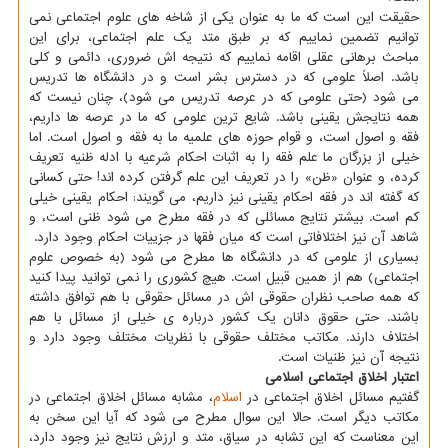
حقیقت این است که ما به عنوان یکی از شاخه های علوم اجتماعی نمی
توانیم تضمین نماییم که بر طبق متد یک علم اجتماعی، برای این
مباحث برهانی عقلی اقامه نماییم که نتیجه اش ضروری، دائمی و کلی
باشد. اصلاً علومی که در دسترس بشر است و در دانشگاه ها تدریس
می شود (حتی علومی که در عرصه تدریس می شود)، چنان نیست که
همه نتایجش یقینی باشد. شایع ترین علومی که ما در عرصه ها داریم،
فقه و اصول است، و قوام حوزه های علمیه ما به فقه و اصول است. اما
خیلی از بزرگان ما علم فقه را به اثبات احکام شرعیه با ادله ظنیه تعریف
کرده، و عنوان «ظن» را در تعریف این علم گرفتن کرده اند! حتی کسانی
که گفته اند در فقه احکام یقینی نیز داریم، می گویند: احکام یقینی خیلی
کم است. بیشتر نتایج مسائلی که در فقه مطرح می شود ظنی است، و
شاهد آن نیز اختلافاتی است که میان فقها در جزییات احکام وجود دارد.
بسیاری از علومی که در دانشگاه ها مطرح می شود (به خصوص علوم
اجتماعی) هم از همین قبیل است. هیچ کشوری را نمی توانید پیدا کنید
که همه صاحب نظران حقوقی اش در مسائل حقوقی با هم توافق داشته
باشند. حتی حقوق دانان یک کشور درباره ی خیلی از مسائل با هم
اختلاف دارند. مکاتب مختلف حقوقی با نظریات مختلف وجود دارد و
نتیجه آن نیز ظنیات است.
اعتبار اخلاق اجتماعی اسلامی
گفتیم مسائل اخلاق اجتماعی در
اسلام
، مشابه مسائل اخلاق اجتماعی در
مکاتب دیگر است. حالا این سوال مطرح می شود که آیا این سخن به
این معناست که این تشابه در سیاق، متد و ارزش نتایج نیز وجود دارد،