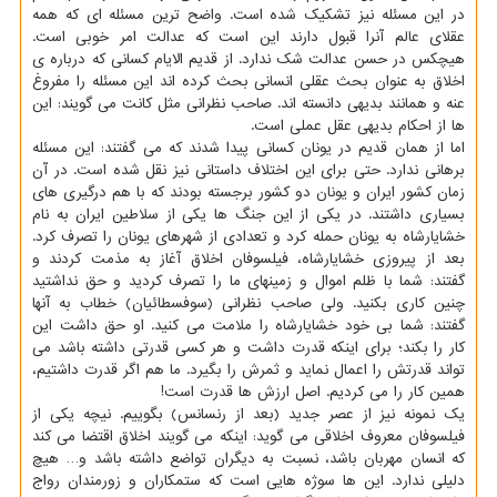
در این مسئله نیز تشکیک شده است. واضح ترین مسئله ای که همه
عقلای عالم آنرا قبول دارند این است که عدالت امر خوبی است.
هیچکس در حسن عدالت شک ندارد. از قدیم الایام کسانی که درباره ی
اخلاق به عنوان بحث عقلی انسانی بحث کرده اند این مسئله را مفروغ
عنه و همانند بدیهی دانسته اند. صاحب نظرانی مثل کانت می گویند: این
ها از احکام بدیهی عقل عملی است.
اما از همان قدیم در یونان کسانی پیدا شدند که می گفتند: این مسئله
برهانی ندارد. حتی برای این اختلاف داستانی نیز نقل شده است. در آن
زمان کشور ایران و یونان دو کشور برجسته بودند که با هم درگیری های
بسیاری داشتند. در یکی از این جنگ ها یکی از سلاطین ایران به نام
خشایارشاه به یونان حمله کرد و تعدادی از شهرهای یونان را تصرف کرد.
بعد از پیروزی خشایارشاه، فیلسوفان اخلاق آغاز به مذمت کردند و
گفتند: شما با ظلم اموال و زمینهای ما را تصرف کردید و حق نداشتید
چنین کاری بکنید. ولی صاحب نظرانی (سوفسطائیان) خطاب به آنها
گفتند: شما بی خود خشایارشاه را ملامت می کنید. او حق داشت این
کار را بکند؛ برای اینکه قدرت داشت و هر کسی قدرتی داشته باشد می
تواند قدرتش را اعمال نماید و ثمرش را بگیرد. ما هم اگر قدرت داشتیم،
همین کار را می کردیم. اصل ارزش ها قدرت است!
یک نمونه نیز از عصر جدید (بعد از رنسانس) بگوییم. نیچه یکی از
فیلسوفان معروف اخلاقی می گوید: اینکه می گویند اخلاق اقتضا می کند
که انسان مهربان باشد، نسبت به دیگران تواضع داشته باشد و… هیچ
دلیلی ندارد. این ها سوژه هایی است که ستمکاران و زورمندان رواج