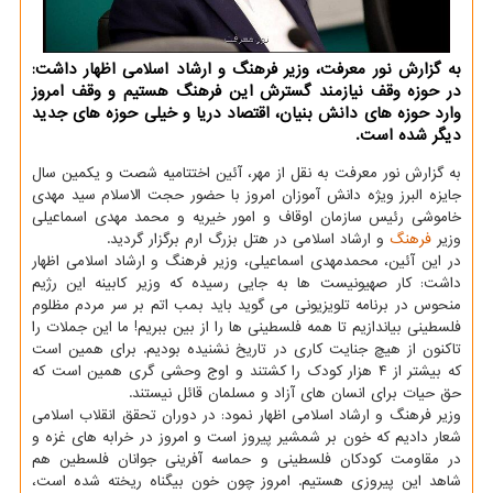
به گزارش نور معرفت، وزیر فرهنگ و ارشاد اسلامی اظهار داشت:
در حوزه وقف نیازمند گسترش این فرهنگ هستیم و وقف امروز
وارد حوزه های دانش بنیان، اقتصاد دریا و خیلی حوزه های جدید
دیگر شده است.
به گزارش نور معرفت به نقل از مهر، آئین اختتامیه شصت و یکمین سال
جایزه البرز ویژه دانش آموزان امروز با حضور حجت الاسلام سید مهدی
خاموشی رئیس سازمان اوقاف و امور خیریه و محمد مهدی اسماعیلی
وزیر
فرهنگ
و ارشاد اسلامی در هتل بزرگ ارم برگزار گردید.
در این آئین، محمدمهدی اسماعیلی، وزیر فرهنگ و ارشاد اسلامی اظهار
داشت: کار صهیونیست ها به جایی رسیده که وزیر کابینه این رژیم
منحوس در برنامه تلویزیونی می گوید باید بمب اتم بر سر مردم مظلوم
فلسطینی بیاندازیم تا همه فلسطینی ها را از بین ببریم! ما این جملات را
تاکنون از هیچ جنایت کاری در تاریخ نشنیده بودیم. برای همین است
که بیشتر از ۴ هزار کودک را کشتند و اوج وحشی گری همین است که
حق حیات برای انسان های آزاد و مسلمان قائل نیستند.
وزیر فرهنگ و ارشاد اسلامی اظهار نمود: در دوران تحقق انقلاب اسلامی
شعار دادیم که خون بر شمشیر پیروز است و امروز در خرابه های غزه و
در مقاومت کودکان فلسطینی و حماسه آفرینی جوانان فلسطین هم
شاهد این پیروزی هستیم. امروز چون خون بیگناه ریخته شده است،