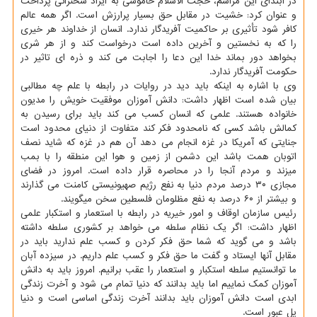
در ابتدای این مراسم، حجت الاسلام خاموشی به ایراد سخنرانی پرداخت
و عنوان کرد: خشیت در مقابل حق بسیار پرارزش است. اگر همه عالم
کافر شود تأثیری بر حاکمیت آفریدگار ندارد. انسان از خداوند هر خیری
را که به نخستین و آخرین داده است درخواست کند و از هر شری
بخواهد دور بماند خدا این دعا را اجابت می کند و ذره ای تاثیر در
حکومت آفریدگار ندارد.
وی با اشاره به اینکه باید دید در روایات در رابطه با علم چه مطالبی
بیان شده است اظهار داشت: دانش آموزان موفقیت خویش را مدیون
خانواده هستند. علمی که انسان کسب می کند باید برای رسیدن به
کمالش باشد کسی که نامحدود فکر کند متفاوت از دنیای محدود است
جنایتی که آمریکا در غزه انجام می دهد آن هم در غزه که شاید نصف
اتوبان همت باشد این دشمن از زمین و هوا این منطقه را با بمب
میزند و مردم آنجا را در محاصره قرار داده است. امروز در فضای
مجازی ۳۰ درصد مردم دنیا به نفع رژیم صهیونیستی کامنت می گذارند
و بیشتر از ۶۰ درصد به نفع مظلومان فلسطین سخن میگویند.
رئیس سازمان اوقاف و امور خیریه در رابطه با استعمار و استکبار علمی
اظهار داشت: اگر یک نظام سلطه می خواهد بر کشوری سلطه داشته
باشد و می گوید که شما حق فکر کردن و کسب علم ندارید باید در
مقابل آنها ایستاد و گفت ما حق فکر و کسب علم داریم. در سیزده آبان
ما توانستیم سلطه استکبار و استعمار را عقب برانیم. امروز باید به دانش
آموزان کمک نماییم اما باید بدانند که دنیا تمام می شود و آخرت زندگی
ابدی است دانش آموزان باید بدانند آخرت زندگی اساسی است و دنیا
پل عبور است.