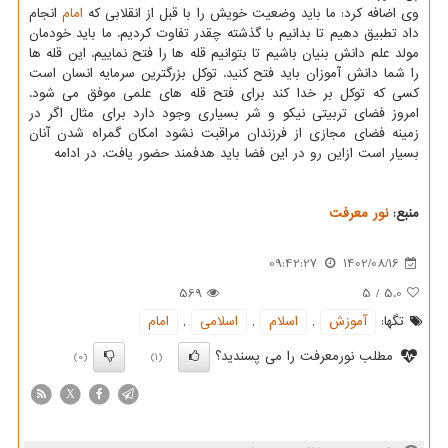
وی اضافه کرد: ما باید وضعیت خویش را با قبل از انقلابی که
امام
انجام
داد تطبیق دهیم تا بدانیم با گذشته چقدر تفاوت کردیم. ما باید خودمان
مولد علم دانش بنیان باشیم تا بتوانیم قله ها را فتح نماییم. این قله ها
را شما دانش آموزان باید فتح کنید. توکل بزرگترین سرمایه انسان است
کسی که توکل بر خدا کند برای فتح قله های علمی موفق می شود.
امروز فضای تربیتی نیکو و شر بسیاری وجود دارد برای مثال اگر در
زمینه فضای مجازی از فرزندان مراقبت نشود امکان گمراه شدن آنان
بسیار است ازاین رو در این فضا باید هدفمند حضور یافت. در ادامه
منبع:
نور معرفت
09:42:27
1402/08/16
569
5
/
5.0
تگها:
آموزش
,
اسلام
,
اسلامی
,
امام
مطلب نورمعرفت را می پسندید؟
(0)
(1)
X