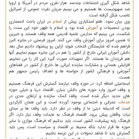
شاهد شکل گیری اجتماعات چندصد هزار نفری مردم در آمریکا و اروپا
ضد صهیونیست ها هستیم و می بینیم جریان نفرت عمومی از اسرائیل
غاصب شکل گرفته است.
وی بیان نمود: ظلم استکباری پیش از
اسلام
در ایران باعث انحصاری
بودن تحصیلات و
آموزش
شده بود و اسلام با ظهور خود این سنت را
شکست. می بینیم که مدارس علمیه قدیمی همه وقف هستند و خیرین
تا همین امروز برای آموزش وقف می کنند. امروز فرصتی در جایزه البرز
فراهم شده که شایستگان انتخاب شوند ازاین رو پیشنهاد دادیم سال بعد
دانش آموزان ایرانی خارج از کشور را هم در این جایزه سهیم نماییم. آنها
هم فرزندان ما هستند. اگر تمهیدات صورت گیرد این کار را می نماییم.
افزایش همدلی و مشارکت سازنده ایرانی ها خارج از کشور در فضاهای
آموزشی و فرهنگی کشور از خواسته ها و اهداف رئیس جمهور هم
هست.
اسماعیلی اضافه کرد: در حوزه وقف نیازمند گسترش این فرهنگ هستیم
و وقف امروز وارد حوزه های دانش بنیان، اقتصاد دریا و خیلی حوزه
های جدید دیگر شده است. وقف کمک سازنده و ارتقای جدی در
خدمات
عمرانی و اجتماعی بوجود آورده است و این همان کارکردی
است که اندیشه دینی ما از وقف در نظر دارد. باید وقف ها بر مبنای
نیات واقفان پیش برود. اقتصاد فرهنگ به عایدات وقف نیاز دارد. اگر
فرهنگ پایه پیشرفت کشور است، باید بدانیم که فرهنگ موازی با سایر
حوزه ها قرار ندارد بلکه محیط بر اقتصاد و سیاست است. پس باید
گسترش یابد تا شاهد تحولات در این عرصه باشیم.