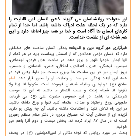
نور معرفت: روانشناسان می گویند ذهن انسان این قابلیت را
دارد که در یک لحظه هفت ادراک داشته باشد. اما خدا از تمام
کارهای انسان ها آگاه است و خدا بر همه چیز احاطه دارد و این
هم شاخه ای از عظمت خداست.
خبرگزاری مهر-گروه دین و اندیشه:
زندگی انسان ساحت های مختلفی
دارد که انسان مؤمن همانطور که از اسمش پیداست باید در هر کدام از
آنها ایمان خودرا ظهور و بروز دهد. در ساحت های فردی، اجتماعی،
سیاسی، فرهنگی، هنری، اعتقادی، اخلاقی، علمی، اقتصادی و جسمی.
بروز ایمان نیز در این ساحت ها چیزی نیست جز تقوا. یعنی فرد در
همه این ابعاد زندگی نظر خدا و رضایت او را محور قرار دهد.
امام
صادق (ع) درباره ی وظیفه شیعیان فرموده است: «کونوا لنا زینا ولا
تکونوا لنا شیناً» زینت و سبب افتخار ما باشید نه این که موجب
شرمندگی ما باشید. در این خصوص حضرت علی (ع) می فرماید:
«اعیونی بورع واجتهاد و سداد» اهتمام کنید تقوا و ورع داشته باشید.
در این راه تلاش کنید و استقامت داشته باشید. آن چه پیش رو دارید
گزیده ای از سخنان آیت الله مصباح یزدی؛ در دفتر مقام معظم رهبری
است که در سال ۸۷ ایراد کرده اند. بخش بیست و دوم آنرا باهم می
خوانیم:
بحث در مورد روایتی که نوف بکالی از امیرالمؤمنین (ع) در وصف