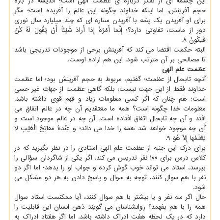
این چشمه ای از تفکر درباره ی عظمت الهی است؛ اندیشه در باره
حجم آفرینش. اما اینکه خداوند چگونه این عالم را آفریده است؛ مگر
برای او آفریدن یک پشه با آفریدن ستاره ای که چند میلیارد سال نوری
دور از ماست، تفاوتی دارد؟؛ إِنَّما أَمْرُهُ إِذا أَرادَ شَیْئاً أَنْ یَقُولَ لَهُ کُنْ
فَیَکُونُ ۸.
البته حکمت اقتضا می کند که آفرینش برخی از موجودات تدریجی باشد
تا مصالحی بر آن مترتب شود. این هم اراده اوست.
عظمت علم الهی
آنچه تابحال از عظمت؛ گفتیم، مربوط به حجم آفرینش بود؛ اما عظمت
خداوند فقط از این جهت نیست؛ بلکه گاهی عظمت از جهات غیر حسی
است؛ هم چنان که اگر کسی معلومات زیاد و فهم قوی داشته باشد.
معلومات خدا چگونه است؟ همه ما معتقدیم آن چه در عالم اتفاق می
افتد و آن چه تابحال اتفاق افتاده است، آن چه در عالم موجود است و
آن چه موجود خواهد شد همه را خدا می داند؛ وَ عِنْدَهُ مَفاتِحُ الْغَیْبِ لا
یَعْلَمُها إِلاّ هُوَ ۹.
برای درک این جنبه از عظمت علم الهی استادی را در نظر بگیرید که در
کلاس درس برای ۱۰۰ نفر تدریس می کند. اگر یکی از شاگردان سؤالی را
بپرسد، استاد می تواند خوب گوش کرده و جواب او را بدهد؛ اما اگر دو
نفر با هم سوال کنند، توجه به سوال و پاسخ دادن به هر دو مشکل می
شود.
حال اگر سه نفر و یا بیشتر با هم سوال کنند، آیا ممکنست استاد سوال
همه را با هم بفهمد؟ روانشناسان می گویند ذهن انسان این قابلیت را
دارد که در یک لحظه هفت ادراک داشته باشد. اما اگر هفتاد ادراک به