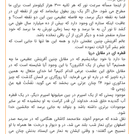
از اینجا مسأله سرعت نور که هر ثانیه ۳۰۰ هزار کیلومتر است برای ما
مطرح می شود. حال اگر یک روز بطول بیانجامد که نور از نقطه ای در
فضا به نقطه دیگر برسد، چه فاصله عظیمی بین این دو نقطه است؟ و
عاقبت اینکه ستاره ای وجود دارد که بیش از ده میلیارد سال طول می
کشد تا نور آن به ما برسد و چه بسا زمانی نورش به ما برسد که خود
ستاره منفجر شده و دیگر اثری از آن باقی نمانده باشد.
عالم آفرینش چنین عظمتی دارد و همه این ها تنها تا جایی است که
علم بشر آنرا اثبات نموده است.
قطره ای در مقابل دریا
جا دارد با خود بیاندیشیم که در مقابل چنین آفرینش عظیمی ما چه
هستیم؟ آیا بیش از یک الکترون؟ با این وجود آیا شایسته است که در
مقابل خالق این عظمت عرض اندام کنیم؟ اما خدای متعال به همین
ذره ناچیز که در باره او می فرماید: آیا روزگاری بر انسان گذشت که چیز
مذکوری نبود ۴؟ چنان عزتی می بخشد که می گوید: نَفَخْتُ فِیهِ مِنْ
رُوحِی ۵؛
موجود پستی که از یک اسپرم در بین میلیونها اسپرم دیگر، در یک قطره
آب گندیده خلق شده، خداوند آن قدر کرامت به او بخشیده که بر سایر
موجودات برتری داشته باشد و بتواند به جایی برسد که جانشین خدا
شود.
نقل شده که مرحوم آخوند ملامحمد کاشانی هنگامی که در مدرسه صدر
اصفهان برای نماز شب بلند می شد، در و دیوار و درخت ها همراه با او
تسبیح می گفتند؛ و وقتی ایشان به نماز می ایستاد بدنش چنان می