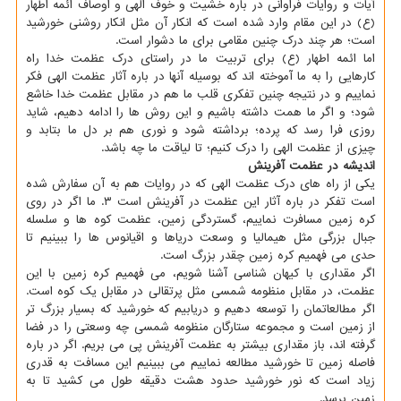
آیات و روایات فراوانی در باره خشیت و خوف الهی و اوصاف ائمه اطهار
(ع) در این مقام وارد شده است که انکار آن مثل انکار روشنی خورشید
است؛ هر چند درک چنین مقامی برای ما دشوار است.
اما ائمه اطهار (ع) برای تربیت ما در راستای درک عظمت خدا راه
کارهایی را به ما آموخته اند که بوسیله آنها در باره آثار عظمت الهی فکر
نماییم و در نتیجه چنین تفکری قلب ما هم در مقابل عظمت خدا خاشع
شود؛ و اگر ما همت داشته باشیم و این روش ها را ادامه دهیم، شاید
روزی فرا رسد که پرده؛ برداشته شود و نوری هم بر دل ما بتابد و
چیزی از عظمت الهی را درک کنیم؛ تا لیاقت ما چه باشد.
اندیشه در عظمت آفرینش
یکی از راه های درک عظمت الهی که در روایات هم به آن سفارش شده
است تفکر در باره آثار این عظمت در آفرینش است ۳. ما اگر در روی
کره زمین مسافرت نماییم، گستردگی زمین، عظمت کوه ها و سلسله
جبال بزرگی مثل هیمالیا و وسعت دریاها و اقیانوس ها را ببینیم تا
حدی می فهمیم کره زمین چقدر بزرگ است.
اگر مقداری با کیهان شناسی آشنا شویم، می فهمیم کره زمین با این
عظمت، در مقابل منظومه شمسی مثل پرتقالی در مقابل یک کوه است.
اگر مطالعاتمان را توسعه دهیم و دریابیم که خورشید که بسیار بزرگ تر
از زمین است و مجموعه ستارگان منظومه شمسی چه وسعتی را در فضا
گرفته اند، باز مقداری بیشتر به عظمت آفرینش پی می بریم. اگر در باره
فاصله زمین تا خورشید مطالعه نماییم می ببینیم این مسافت به قدری
زیاد است که نور خورشید حدود هشت دقیقه طول می کشید تا به
زمین برسد.