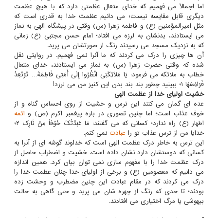
اما اجمالاً می فهمیم که خدای متعال عظمتی دارد که با هیچ عظمت
دیگری قابل مقایسه نیست؛ می دانیم عظمت خدا به قدری است که
مثل امیرالمؤمنین (ع) و فاطمه زهرا (س) وقتی در پیشگاه الهی به نماز
می ایستادند، بدنشان به لرزه می افتاد؛ امام حسن مجتبی (ع) زمانی
که به نزدیک مسجد می رسیدند رنگ از صورتشان می پرید.
آن ها چیزی را درک می کردند که ما آنرا نمی فهمیم. در روایتی نقل
شده که وقتی حضرت زهرا (س) به نماز می ایستادند، خدای متعال
خطاب به ملائکه می فرمود: یَا مَلَائِکَتِی انْظُرُوا إِلَی أَمَتِی فَاطِمَةَ… تَرْتَعِدُ
فَرَائِصُهَا ۱؛ ببینید چطور بند بند بدن این کنیز من می لرزد!
خشیت اولیای خدا از عظمت الهی
عده ای گمان می کنند این ترس و خشیت از روی احساس گناه و از
خوف عذاب است؛ اما چنین تصوری در باره پیغمبر اکرم (ص) و
ائمه
اطهار (ع) راه ندارد؛ کسانی که می گفتند: مَا عَبَدْتُکَ خَوْفاً مِنْ نَارِک ۲؛
خدایا من از ترس عذاب تو را
عبادت
نمی کنم.
این ترس به خاطر درک عظمت الهی است که خداوند گوشه ای از آنرا به
کسانی که دوستشان دارد نشان داده است. خشیت و اضطراب حاصل از
درک عظمت خدا را با مفهوم سازی نمی توان بیان کرد. همین اندازه
می دانیم که معصومین (ع) و برخی از اولیای خدا چنان عظمت خدا را
درک می کردند که در مقام عبادت این چنین مضطرب و وحشت زده
بودند؛ تا حدی که رنگ از چهره شان می پرید و حتی گاهی به حالت
بیهوشی یا مرگ اختیاری می افتادند.