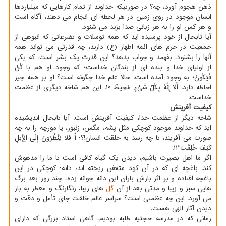
ذهن هجوم آورد، چه؟ در صورتیکه خداوند از تمام کارهایی که میلیاردها
انسان موجود در روی زمین در هر لحظه ای انجام می دهند، آگاه است
و هر کس او را به هر زبانی صدا بزند می شنود.
آیا تابحال از خود پرسیده اید که همه توسلات و تضرعاتی که انبوهی از
جمعیت در حرم های ائمه اطهار (ع) دارند، چه قدرتی می تواند همه
آنها را بشنود، بفهمد و جواب بدهد؟ این قدرت یک بشر است، که یکی
از اولیای خدا و بنده ای از بندگان خداست؛ که وجود او هم با کُنْ
فَیَکُونُ؛ به وجود آمده است. حالا علم خدا چگونه است؟ او بر همه چیز
احاطه دارد. أَلا إِنَّهُ بِکُلِّ شَیْءٍ مُحِیطٌ ۱۰. این هم شاخه دیگری از عظمت
خداست.
کیفیت آفرینش
شاخه دیگر از عظمت خدا، کیفیت آفرینش است. آیا تابحال اندیشیده
اید که خداوند موجود کوچکی مثل پشه، مگس، زنبور، یا مورچه را به چه
صورت می آفریند، تا چه رسد به خلقت انسان!؟؛ أَ فَلا یَنْظُرُونَ إِلَی الْإِبِلِ
کَیْفَ خُلِقَت ْ۱۱.
اگر ما اهل بصیرت باشیم، دیدن یک گیاه کافی است تا ما را مدهوش
کند. باغچه ای که در آن کود متعفن ریخته اند، دانه؛ کوچکی در این
باغچه افتاده و بر اثر بارش باران این دانه جوانه زده، چند روز بعد برگ
هایی سبز و زیبا و مدتی بعد از آن
گل
های زیبا، رنگارنگ و معطر به بار
می آورد. این چه عظمتی است؟ سراسر عالم خلقت جای تأمل و دقت و
دیدن آثار الهی هست.
زمانی که در مدرسه حجتیه طلبه بودیم، گاهی استاد بزرگی که دارای