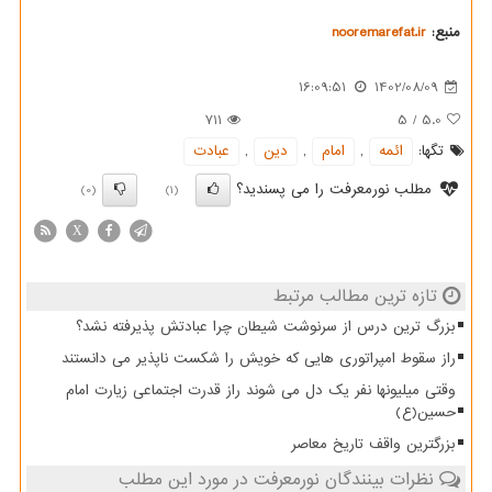
منبع:
nooremarefat.ir
16:09:51
1402/08/09
711
5
/
5.0
تگها:
ائمه
,
امام
,
دین
,
عبادت
مطلب نورمعرفت را می پسندید؟
(0)
(1)
X
تازه ترین مطالب مرتبط
بزرگ ترین درس از سرنوشت شیطان چرا عبادتش پذیرفته نشد؟
راز سقوط امپراتوری هایی که خویش را شکست ناپذیر می دانستند
وقتی میلیونها نفر یک دل می شوند راز قدرت اجتماعی زیارت امام
حسین(ع)
بزرگترین واقف تاریخ معاصر
نظرات بینندگان نورمعرفت در مورد این مطلب