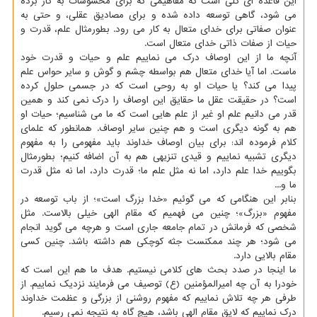
این قاعده ای کلی است که مفاهیمی که برای محسوسات به کار برده
می شود، گاهی توسعه داده شده و برای مصادیق عقلی، و حتی به
عنوان صفاتی برای خدای متعال به کار می رود. بطورمثال علم، قدرت و
حیات از صفات ذاتی خدای متعال است.
آنچه ما از این اوصاف درک می نماییم علم و حیات و قدرت خود
ماست. اما آیا خدای متعال هم بواسطه چشم و گوش و سایر حواس علم
پیدا می کند؟ یا حیات او به روحی است که در جسمی حلول کرده
است؟ در حقیقت عقل ما حقایق این اوصاف را درک نمی کند و همین
قدر می دانیم علم او غیر از علم هایی است که ما می شناسیم؛ حیات او
هم به گونه دیگری است و هم چنین سایر اوصاف. همانطور که علمای
کلام فرموده اند: برای بیان اوصاف خداوند باید مفهومی را به مفهوم
دیگری تشبیه نماییم و قیدی تنزیهی هم به آن اضافه کنیم؛ بطورمثال
بگوییم خدا علم دارد، اما نه مثل علم ما؛ قدرت دارد، اما نه مثل قدرت
ما و...
بنابر این هنگامی که می گوئیم «خدا بزرگ است»؛ از باب توسعه در
مفهوم «بزرگ»؛ چنین می فهمیم که مقام الهی خیلی بالاست. مثل
شخصی که فرمانش در تمام جامعه جاری است و هرچه می گوید انجام
می شود؛ هر چند ممکنست جثه کوچکی هم داشته باشد. چنین کسی
مقام بالایی دارد.
ما اینجا در صدد بحث های کلامی نیستیم. هدف ما هم این است که
خودرا به آن چه امیرالمؤمنین (ع) توصیف می فرمایند نزدیک نماییم. از
طرفی هر چه تلاش نماییم که مفهوم روشنی از بزرگی و عظمت خداوند
درک نماییم که لایق مقام الهی باشد، هیچ گاه به نتیجه نمی رسیم.