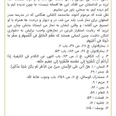
لرزه بر اندامشان می افتاد. این ها افسانه نیست؛ ما چون ندیده ایم یا
کم دیده ایم، به سختی باور می نماییم.
نقل شده که مرحوم آخوند ملامحمد کاشانی هنگامی که در مدرسه صدر
اصفهان برای نماز شب بلند می شد، در و دیوار و درخت ها همراه با او
تسبیح می گفتند؛ و وقتی ایشان به نماز می ایستاد بدنش چنان می
لرزید که رعایت استقرار شرعی در نمازهای واجب برایش به دشواری
امکان داشت. چنین کسانی هستند که عَظُمَ الْخَالِقُ فِی أَنْفُسِهِمْ وَ صَغُرَ مَا
دُونَهُ فِی أَعْیُنِهِمْ.
۱. بحارالانوار، ج ۲۸، ص ۳۷، باب ۲.
۲. بحارالانوار، ج ۶۷، ص ۱۸۶، باب ۵۳.
۳. ر. ک: الکافی، ج ۱، ص ۹۳، باب النهی عن الکلام فی الکیفیة: إِذَا
أَرَدْتُمْ أَنْ تَنْظُرُوا إِلَی عَظَمَتِهِ فَانْظُرُوا إِلَی عَظِیمِ خَلْقِه.
۴. انسان / ۱: هَلْ أَتی عَلَی الْإِنْسانِ حِینٌ مِنَ الدَّهْرِ لَمْ یَکُنْ شَیْئاً مَذْکُوراً.
۵. جحر / ۲۹.
۶. مستدرک الوسائل، ج ۱۱، ص ۲۵۸، باب وجوب طاعة الله.
۷. مریم / ۹.
۸. یس / ۸۲.
۹. انعام / ۵۹.
۱۰. فصلت / ۵۴.
۱۱. غاشیه / ۱۷.
۱۲. یوسف / ۱۰۵.