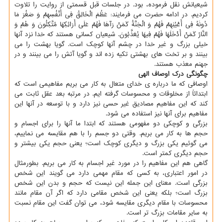
شیعیانش نقل فرموده، بود. در جلسات قبل قسمتی از روایت را تلاوت
کردیم. در ادامه حضرت می فرمایند: عَظُمَ الْخَالِقُ فِی أَنْفُسِهِمْ وَ صَغُرَ مَا
دُونَهُ فِی أَعْیُنِهِمْ فَهُمْ وَ الْجَنَّةُ کَمَنْ رَآهَا فَهُمْ عَلَی أَرَائِکِهَا مُتَّکِئُونَ وَ هُمْ وَ
النَّارُ کَمَنْ أَدْخَلَهَا فَهُمْ فِیهَا یُعَذَّبُونَ. شیعیان کسانی هستند که خدا نزد آنها
خیلی بزرگ و غیر خدا در چشم آنها کوچک است. گویا بهشت را می
بینند و بر تخت های بهشتی تکیه زده اند و گویا آتش را می بینند و در
جهنم معذب هستند.
چگونگی درک اوصاف الهی
اوصافی که ما درباره ی خدای متعال به کار می بریم مفاهیمی است که
ابتدائاً از مخلوقات و محسوسات گرفته ایم. در مرتبه بعد عقل ثابت می
کند که این مفاهیم مصادیق غیر حسی نیز دارد و با توسعه در آنها این
مفاهیم برای آنها نیز استفاده می شود.
بزرگی و کوچکی دو مفهومی هستند که ابتدا ما آنها را برای اجسام و
حجم ها به کار می بریم. وقتی دو جسم را با هم مقایسه می نماییم،
می گوئیم یکی بزرگ و دیگری کوچک است؛ یعنی حجم یکی بیشتر و
حجم دیگری کمتر است.
گاهی هم این مفاهیم را در مورد غیر اجسام به کار می بریم. بطورمثال
در امور اعتباری، به کسی که مقام مهمی دارد می گویند این شخص
بزرگی است. معنای این جمله این نیست که حجم و بدن این شخص
بزرگ است؛ بلکه یعنی این شخص مقامی دارد که اگر آن مقام مانند
محسوسات با مقام دیگری مقایسه شود، می توان گفت این مقام نسبت
به سایر مقامات بزرگ تر است.