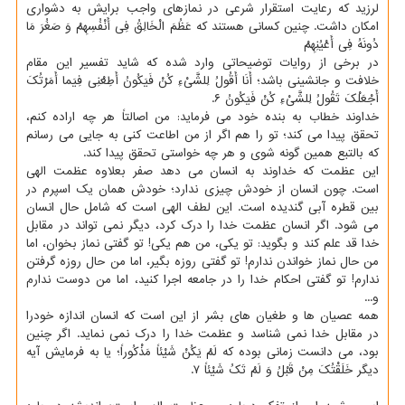
لرزید که رعایت استقرار شرعی در نمازهای واجب برایش به دشواری
امکان داشت. چنین کسانی هستند که عَظُمَ الْخَالِقُ فِی أَنْفُسِهِمْ وَ صَغُرَ مَا
دُونَهُ فِی أَعْیُنِهِمْ
در برخی از روایات توضیحاتی وارد شده که شاید تفسیر این مقام
خلافت و جانشینی باشد؛ أَنَا أَقُولُ لِلشَّیْءِ کُنْ فَیَکُونُ أَطِعْنِی فِیَما أَمَرْتُکَ
أَجْعَلْکَ تَقُولُ لِلشَّیْءِ کُنْ فَیَکُونُ ۶.
خداوند خطاب به بنده خود می فرماید: من اصالتاً هر چه اراده کنم،
تحقق پیدا می کند؛ تو را هم اگر از من اطاعت کنی به جایی می رسانم
که بالتبع همین گونه شوی و هر چه خواستی تحقق پیدا کند.
این عظمت که خداوند به انسان می دهد صفر بعلاوه عظمت الهی
است. چون انسان از خودش چیزی ندارد؛ خودش همان یک اسپرم در
بین قطره آبی گندیده است. این لطف الهی است که شامل حال انسان
می شود. اگر انسان عظمت خدا را درک کرد، دیگر نمی تواند در مقابل
خدا قد علم کند و بگوید: تو یکی، من هم یکی! تو گفتی نماز بخوان، اما
من حال نماز خواندن ندارم! تو گفتی روزه بگیر، اما من حال روزه گرفتن
ندارم! تو گفتی احکام خدا را در جامعه اجرا کنید، اما من دوست ندارم
و...
همه عصیان ها و طغیان های بشر از این است که انسان اندازه خودرا
در مقابل خدا نمی شناسد و عظمت خدا را درک نمی نماید. اگر چنین
بود، می دانست زمانی بوده که لَمْ یَکُنْ شَیْئاً مَذْکُوراً؛ یا به فرمایش آیه
دیگر خَلَقْتُکَ مِنْ قَبْلُ وَ لَمْ تَکُ شَیْئاً ۷.