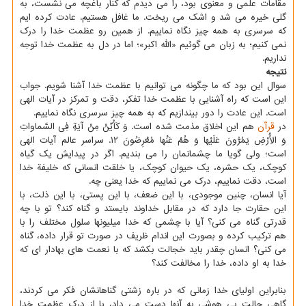
مقامات علمی و معنوی بود، را می دیدم که کنار باغچه می نشست، به
گلی خیره می شد و اشک می ریخت. ما غافل هستیم. عادت کرده ایم
که سرسری به همه چیز نگاه نماییم. از همین رو عظمت خدا را درک
نمی کنیم؛ به زبان می گوئیم «الله اکبر»؛ اما در دل به عظمت خدا توجه
نداریم.
نتیجه
سوال این بود که ما چگونه می توانیم با عظمت خدا آشنا شویم. جواب
این است که راه آشنایی با عظمت خدا تفکر، دقت و تمرکز در آیات الهی
است. این عادت را دور بیندازیم که به همه چیز سرسری نگاه نماییم.
در
قرآن
هم این اخلاق مذمت شده است. وَ کَأَیِّنْ مِنْ آیَةٍ فِی السَّماواتِ
وَ الْأَرْضِ یَمُرُّونَ عَلَیْها وَ هُمْ عَنْها مُعْرِضُونَ ۱۲. سراسر عالم آیات الهی
است؛ ولی گویا ما چشمانمان را می بندیم. اگر در پیدایش یک گیاه
کوچک، یک حشره، یک حیوان کوچک، یا خلقت انسانی که خلیفة خدا
است، دقت نماییم، درک می نماییم که خدا یعنی چه.
آیا انسان، چنین موجودی، با این ضعف، با این پستی، با این ذلت، با
این حقارت جا دارد که در مقابل خداوند بایستد و گناه کند؟ تو با چه
قدرتی گناه می کنی؟ آیا با چشمی که خدا میلیونها سلول مختلف را با
هم ترکیب کرده و بصورت این اندام ظریف در صورت تو قرار داده، گناه
می کنی؟ انسان چقدر باید خجالت بکشد که با نعمت های بهادار ای که
خدا به او داده، خدا را مخالفت کند؟
بنابراین اولیای خدا زمانی که در باره زشتی گناهانشان فکر می کردند،
گاهی حالت بی هوشی به آنها دست می داد، یا از درک عظمت خدا