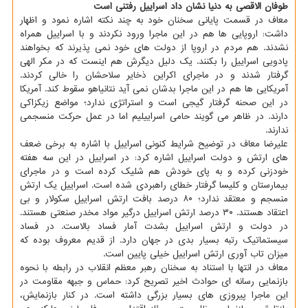
طوفان الاقصی به دنیا نشان داد اسراییل رفتنی است
معاف در قسمت پایانی سخنان خود به چند نکته اشاره نمود و اظهار
داشت: اروپایی ها هم در این ماجرا ورود نکردند و با اسراییل همراه
نشدند. هم مردم در اروپا از دولت های خود نمی پذیرند که بخواهند
پادویی اسراییل را بکنند. یک دلیل دیگرش هم اینست که در مکر الهی
گرفتار شدند و در ماجرای اکراین ذخایر سلاحشان را خالی کردند.
آمریکایی ها هم در این ماجرا بدشان نمی آید نتانیاهو سقوط کند. آمریکا
در این صحنه گرفتار گیجی است و استراتژی ندارد؛ مواضع زیکزاکی
دارند. در ظاهر می گویند حامی اسراییلیم اما در عمل حرکت منسجمی
ندارند.
علیرضا معاف در توضیح شرایط کنونی اسراییل با اشاره به برخی ضعف
های ارتش و دولت اسراییل اشاره کرد: در اسراییل در این سه هفته
خودزنی کرده و به پای خودش هم شلیک کرده است و در ماجرای
بیمارستان و کلیسا گرفتار خطای راهبردی شده است. اسراییل یک ارتش
منسجم و معتقد ندارد؛ ۸۰ درصد بافت ارتش اسراییل سکولار و بی
اعتقاد هستند. ۳۰ درصد ارتش اسراییل درگیر مواد مخدر صنعتی هستند.
در دولت و ارتش اسراییل بشدت آمار فساد بالاست. در فساد
سیستماتیک رتبه بسیار بدی در جهان دارد. از قدیم معروف بوده که
میزان تاب آوری ارتش اسراییل خیلی پایین است.
معاف در انتها با استناد به سخنان رهبر معظم انقلاب در رابطه با نحوه
بازنمایی رسانه ای حوادث اخیر تصریح کرد: حماس و جبهه مقاومت در
این ماجرا پیروزی های بسیار بزرگی داشته است. در کنار بازنمایش،