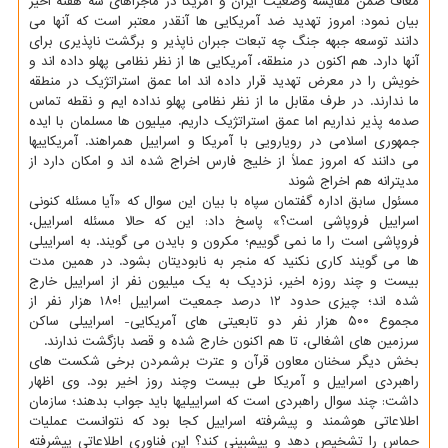
معاف ضمن مقایسه وضعیت ایران و آمریکا در ماجراهای سه هفته اخیر
بیان نمود: امروز تهدید ضد آمریکایی ها آنقدر معتبر است که آنها می
دانند توسعه جبهه جنگ چه تبعات جبران ناپذیر و برگشت ناپذیری برای
آنها دارد. هم اکنون در منطقه، آمریکایی ها از نظر نظامی پهلو داده اند و
خویش را در معرض تهدید قرار داده اند اما عمق استراتژیک در منطقه
ما ندارند. در طرف مقابل ما از نظر نظامی پهلو نداده ایم و نقطه تماس
صدمه پذیر نداریم اما عمق استراتژیک داریم. میلیون ها مسلمان با ایده
جمهوری اسلامی در رویارویی با آمریکا و اسراییل همراهند. آمریکاییها
می دانند که امروز عملاً از خلیج فارس اخراج شده اند و امکان دارد از
مدیترانه هم اخراج شوند
مسئول سابق اداره گفتمان سپاه با بیان این سوال که «آیا مسئله کنونی
اسراییل فروپاشی است؟» پاسخ داد: این که حالا مسئله اسراییل،
فروپاشی است را ما نمی گوییم؛ مکرون و بایدن می گویند. به اسراییلی
ها می گویند کاری نکنید که منجر به نابودیتان بشود. در همین مدت
بیست و چند روزه اخیر، نزدیک به یک میلیون نفر از اسراییل خارج
شده اند؛ چیزی حدود ۱۲ درصد جمعیت اسراییل !۱۸۰ هزار نفر از
مجموع ۵۰۰ هزار نفر دو تابعیتی های آمریکایی- اسراییلی ساکن
سرزمین های اشغالی، تا هم اکنون خارج شده و قصد بازگشت ندارند.
بخش دیگر سخنان معاون قرآن و عترت برشمردن برخی شکست های
راهبردی اسراییل و آمریکا طی بیست وچند روز اخیر بود. وی اظهار
داشت: چند سوال راهبردی است که اسراییلیها باید جواب بدهند؛ سازمان
اطلاعاتی هوشمند و پیشرفته اسراییل کجا بود که نتوانست عملیات
حماس را تشخیص دهد و پیشبینی کند؟ این فناوری اطلاعاتی پیشرفته