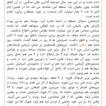
داده شده و در این چند سال سرمایه گذاری های سنگینی در آن اتفاق
افتاده، چون بعنوان یک منطقه امن شناخته می شد اما در همین ایام
اخیر تا عدد ۷ هزار میلیارد دلار خسارت در مورد عسقلان برآورد اعلام
شده است.
کارشناس مسائل منطقه در ادامه اشاره کرد: موساد هم مدعی بوده
گزارش های دقیقی دارد که در غزه اتفاقی نخواهد افتاد. اما شاخه
سیاسی حماس هم از این عملیات شاخه نظامی حماس اطلاع نداشتند.
سپس در ادامه معاف به تشریح برخی جزئیات اتفاق روز شنبه ۷ اکتبر
پرداخت و اظهار داشت: اسراییلی ها ۵ روز در هفته گشت داشتند، روز
شنبه هم
جشن
داشتند. نیروهای فلسطینی بر مبنای ارزیابی فرماندهان
نظامی ایران بین ۶ تا ۲ سال برای این عملیات برنامه ریزی و طراحی
داشته اند. دیوار اطراف غزه ۶ متر ارتفاع دارد و ۴ متر هم داخل زمین
است. روی آن هم برجک هایی است با دوربین های دید در شب و
سنسورهای گرمایی. داخل غزه هم پر است از جاسوسان اسراییل. جنس
دیوارها هم از بتن است که داخل آن فولادهای جوش خورده و متصل
شده به هم وجود دارد.
معاون وزیر فرهنگ افزود: از ۴ نقطه دیوارها منهدم می شوند، برجک
های دیده بانی زده می شوند، حسگرها از کار می افتند و ۱۲۰۰ رزمنده از
نیروهای قسام با موتور وارد سرزمین های اشغالی می شوند. تا ۲۴
کیلومتر هم پیشروی داشته اند. وارد ۱۲ شهرک اسراییلی شدند و بعضی
عناصر ارشد نظامی که از قبل شناسایی شده بودند را اسیر می گیرند.
وقتی راه باز می شود بخشی از مردم غزه هم وارد شهرک ها می شوند