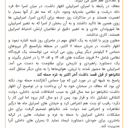
و تعدادی هم اسیر می گیرند.
معاف در رابطه با اسرای اسراییلی اظهار داشت: در میان اسرا ۵۰ فرد
دانه درشت و نظامی بلندپایه وجود دارد که سه نفر از آنها بسیار با
اهمیت هستند و در مذاکرات روز جمعه برای آزادی اسرا، اسراییلی ها
روی همین ها تاکید داشتند و به آن بخش از اسرا که به تعبیر اسراییلی
ها شهروندان عادی و به تعبیر دقیق تر نظامیان ارتش احتیاط اسراییل
هستند، کاری نداشتند.
معاون وزیر با اشاره به یک اتفاق مهم در ماجرای روز شنبه اشاره نمود و
اظهار داشت: در جریان حمله ۷ اکتبر، در منطقه بئرالسبع اگر نیروهای
حماس ۶ کیلومتر دیگر پیش روی می کردند می توانستند یک فرودگاه
نظامی شامل ۶۰ فروند جنگنده های اف ۱۴ و اف ۱۶ را در اختیار بگیرند و
یک دستاورد راهبردی و تاریخی برای مقاومت به دست می آمد.
اسراییلی ها مجبور شدند با تریلی، هواپیماها را به جای دیگر منتقل کنند.
نتانیاهو از قبل قصد داشت آخر اکتبر به غزه حمله کند
پاسخ به شبهه ای در مورد این که چرا حماس آغازکننده حمله بود، نکته
ای بود که معاف در سخنان خود به آن پرداخت و در توضیح آن اظهار
داشت: نتانیاهو دو سه سال قبل به سبب اختلافات شدید داخلی، دولت
ائتلافی تشکیل داد و قرار بود پس از دو سال کنار برود اما این کار را
نکرد؛ رقیب او بنت هم اعتراض کرد و خیابان های اسرئیل ماه ها درگیر
تظاهرات و اعتراض ضد دولت شد. نتانیاهو تصمیم گرفت برای حل
مشکلات داخلی اسراییل با حمله به غزه و عملیات هایی در کرانه
باختری، برای خودش دستاورد ایجاد نماید تا بحران های داخلی آنرا
مدیریت کند.