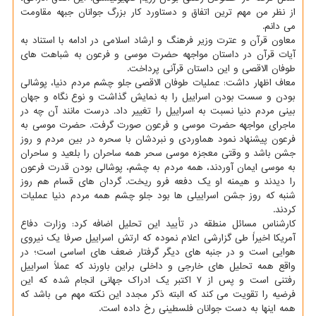
از نظر من مهم ترین اتفاق و دستاورد کار بزرگ جوانان جبهه مقاومت
می دانم.
معاون قرآن و عترت وزیر فرهنگ و ارشاد اسلامی در ادامه با استناد به
آیات قرآن در داستان مواجهه حضرت موسی و فرعون به شباهت های
طوفان الاقصی و این داستان قرآنی پرداخت.
معاف اظهار داشت: عملیات طوفان الاقصی جلو چشم مردم دنیا، پوشالی
بودن و سست بودن اسراییل را به نمایش گذاشت و نوع نگاه و جهان
بینی مردم دنیا نسبت به اسراییل را تغییر داد. درست مانند آن چه در
ماجرای مواجهه حضرت موسی و فرعون صورت گرفت. حضرت موسی به
فرعون پیشنهاد نمود هماوردی و نبردشان با سحره در بین مردم و روز
جشن باشد و وقتی معجزه موسی سحر همه ساحران را بلعید و ساحران
به موسی ایمان آوردند، همه مردم به چشم، پوشالی بودن قدرت فرعون
را دیدند و هیمنه او یک دفعه فرو ریخت. گردان های قسام هم روز
شنبه که روز جشن اسراییلی ها بود جلو چشم همه مردم دنیا عملیات
کردند.
کارشناس مسائل منطقه در تأیید این تحلیل اضافه کرد: وزارت دفاع
آمریکا اخیراً طی گزارشی اعلام نموده که ارتش اسراییل صرفا یک نیروی
هوایی است و در جنبه های دیگر گرفتار ضعف های اساسی است؛ در
واقع همه تحلیل های خارجی و داخلی براین باورند که عملاً اسراییل
رفتنی است و پس از ۷ اکتبر یک ادراک جهانی انجام شده که این
فرضیه را تقویت می کند که البته ذکر مجدد این نکته مهم می باشد که
همه اینها به دست جوانان فلسطینی رخ داده است.