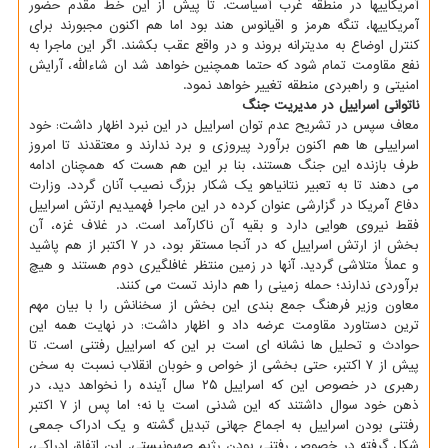
آمریکاییها در منطقه غرب آسیاست. تا پیش از این خط مقدم حضور
آمریکاییها، تنگه هرمز و اقیانوس هند بود اما هم اکنون مجبورند برای
کنترل اوضاع به مدیترانه بروند و در واقع عقب بکشند. اگر این ماجرا به
نفع مقاومت تمام شود که حتما همچنین خواهد شد ان شاءالله، آرایش
امنیتی و راهبردی منطقه تغییر خواهد نمود.
ناتوانی اسراییل در مدیریت جنگ
معاف سپس در تشریح عدم توان اسراییل در این نبرد اظهار داشت: خود
اسراییلی ها هم اکنون برآورد پیروزی و برد ندارند و معتقدند تا امروز
طرف بازنده این جنگ هستند، بنا بر این هم هست که همچنان ادامه
می دهند تا به تعبیر نتانیاهو یک شکار بزرگ نصیب آنان گردد. وزارت
دفاع آمریکا در گزارشی عنوان کرده در این ماجرا فهمیدیم ارتش اسراییل
فقط نیروی هوایی دارد و بقیه آن ناکارآمد است. در غلاف غزه، آن
بخش از ارتش اسراییل که در آنجا مستقر بود، در ۷ اکتبر از هم پاشید
و عملاً متلاشی گردید. آنها در زمین منتظر غافلگیری دوم هستند و هیچ
برآوردی ندارند؛ حمله زمینی را هم دارند تست می کنند.
معاون وزیر فرهنگ جمع بندی این بخش از سخنانش را با بیان مهم
ترین دستاورد مقاومت عرضه داد و اظهار داشت: در نهایت همه این
حوادث و تحلیل ها نشانه ای است بر این که اسراییل رفتنی است. تا
پیش از ۷ اکتبر، حتی بخشی از خواص و خوبان انقلاب نسبت به سخن
رهبری در خصوص این که اسراییل ۲۵ سال آینده را نخواهد دید، در
ذهن خود سوال داشتند که این شدنی است یا نه؛ اما پس از ۷ اکتبر
رفتنی بودن اسراییل به اجماع جهانی تبدیل گشته و یک ادراک جمعی
شکل گرفته در خصوص رفتنی بودن رژیم صهیونیستی. این اتفاق ادراکی،