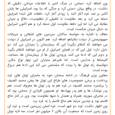
وی اضافه کرد: حماس در جنگ اخیر با اطلاعات میدانی دقیقی که
داشت، در واقع پیش دستی کرد و جنگی که بنا بود اسراییلی ها پایان
اکتبر بر ضد غزه آغاز کنند را زودتر آغاز کرد. دفعات قبل ابتدا اسراییل
حمله می کرد و بعد مقاومت با تلفیقی از مظلومیت، دفاع و جبران
مقابله می کرد اما این دفعه مقاومت اول حمله کرد و هم اکنون اسراییل
به دنبال جبران شکست است.
معاف با اشاره به خواسته ساکنان سرزمین های اشغالی و جریانات
صهیونیستی از دولت نتانیاهو اضافه کرد: هم اکنون در اسراییل از دولت
می خواهند که انتقام بگیرد! این که بیمارستان را بمباران می کند دو
دلیل دارد؛ اول این که در فضای اسراییل از او می خواهند انتقام بگیرد
و دوم این که ادعا می کنند ورودی تونل ها از بیمارستان ها، مساجد،
کلیساها و مدارس است. اما علیرغم بمباران این چهار نوع مکان،
نتوانسته راه تونل ها را ببندد که مشخص می کند این ادعا هم دروغ
بوده است.
معاون وزیر فرهنگ در ادامه سخنان خود به ماجرای تونل های غزه
پرداخت و برخی خصوصیت های طراح این تونل ها یعنی محمد الضیف
را برشمرد: محمد الضیف در غزه هم به پدر تونل ها معروف است، هم
پدر موشک ها و هم پدر پهپادها. او همچون افرادی از حماس بود که
در ماجرای سوریه، همراه و همدل با حبهه مقاومت بود. وی در کنار حاج
قاسم بود و چندین مرتبه هم حاج قاسم را به غزه برد.
وی اظهار داشت: غزه دو شهر است، غزه اصلی زیرزمین است و غزه ای
روی زمین است که جمعیت آن بالای ۲ میلیون نفر است. سه لایه تونل