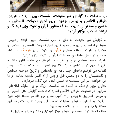
نور معرفت: به گزارش نور معرفت، نشست تبیین ابعاد راهبردی
طوفان الاقصی و بررسی جدید ترین اخبار تحولات فلسطین با
حضور و سخنرانی علیرضا معاف معاون قرآن و عترت وزیر فرهنگ و
ارشاد اسلامی برگزار گردید.
به گزارش نور معرفت به نقل از مهر، نشست تبیین ابعاد راهبردی
«طوفان الاقصی» و بررسی جدید ترین اخبار تحولات فلسطین با حضور و
سخنرانی علیرضا معاف معاون
قرآن
و عترت وزیر
فرهنگ
و ارشاد
اسلامی در محل ساختمان معاونت قرآن و عترت برگزار گردید.
علیرضا معاف معاون قرآن و عترت در شروع این جلسه اظهار داشت:
یکی از مهم ترین نتایج مبارک ۲۲ روز اخیر اینست که به تعبیر رهبر
انقلاب می توانیم ماجرای چند دهه ای فلسطین و تاریخ مواجهه اسراییل
و فلسطینیان را به دو بخش قبل و پس از ۷ اکتبر تقسیم نماییم و ما
می خواهیم در این نشست به تبیین ابعاد این گزاره بپردازیم.
معاون وزیر فرهنگ با اشاره به شکست بزرگ و بی سابقه اطلاعاتی
اسراییل در عملیات طوفان الاقصی اشاره کرد: همه گزارش های امنیتی و
جاسوسی اسراییل تا پیش از ۷ اکتبر، نشان می داد در منطقه غزه هیچ
ظرفیت و امکان و توان عملیات نظامی ای وجود ندارد. نتانیاهو این
مسئله را چندین بار علنی اعلام نموده بود.
معاف اضافه کرد: عسقلان بعنوان مرکز شرکتهای دانش بنیان اسراییل قرار