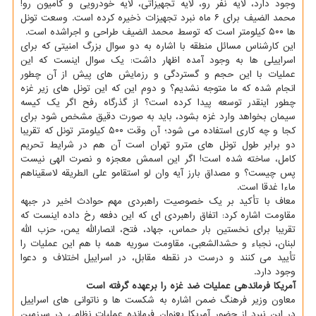
وجود دارد، لایه نفر رو، لایه تجهیزاتی، لایه خودرویی و کامیون رو!
محمد الضیف برای ۶ ماه نبرد تجهیزات ذخیره کرده است. وسعت تونل
ها ۵۰۰ کیلومتر است که توسط محمد الضیف طراحی و اجراشده است.
این کارشناس مسائل منطقه با اشاره به دو سوال بزرگ امنیتی که برای
اسراییلی ها به وجود آمده اظهار داشت: یک سوال اینست که این
عملیات با این حجم و گستردگی و رزمایش های پیش از آن چطور
انجام شده که ما متوجه نشدیم؟ و دوم این که این تونل های زیر غزه
چطور اینقدر توسعه پیدا کرده است؟ از گذرگاه رفح اگر یک کیسه
سیمان بخواهد وارد غزه بشود، باید به صورت دقیق مشخص شود برای
کجا و چه کاری استفاده می شود؛ آن وقت ۵۰۰ کیلومتر تونل که تقریبا
دو برابر طول تونل های مترو تهران است آن هم در شرایط تحریم
کامل، ساخته شده است! اگر این اسمش معجزه و نصرت الهی نیست
پس چیست؟ و مصداق بارز آیه وان لو استقامو علی الطریقه لاسقیناهم
ماءا غدقا است.
معاف با تأکید بر یک خصوصیت راهبردی مهم حوادث اخیر در جبهه
مقاومت اشاره کرد: اتفاق راهبردی ای که این دفعه رخ داده اینست که
تقریبا برای نخستین بار حماس، جهاد، فتح، انصارالله یمن، حزب الله
لبنان، نجباء و حشدالشعبی، مقاومت سوریه همه با هم این عملیات را
تأیید می کنند و درست در نقطه مقابل، در اسراییل اختلاف و دعوا
وجود دارد.
آمریکا فرماندهی عملیات ضد غزه را برعهده گرفته است
معاون وزیر فرهنگ ضمن اشاره به شکست ها و ناتوانی های اسراییل
در این نبرد از حضور آمریکا بعنوان فرمانده عملیات نظامی در سرزمین