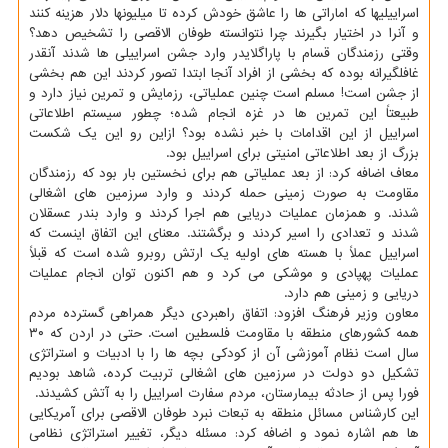
اسراییلیها که اماراتی ها را عاشق خودش کرده تا میلیونها دلار هزینه کنند
و آنرا در اختیار بگیرند چرا نتوانسته طوفان الاقصی را تشخیص دهد؟
وقتی رزمندگان قسام با پاراگلایدر وارد جشن اسراییلی ها شدند آنقدر
غافلگیرانه بوده که بخشی از افراد آنجا ابتدا تصور کردند این هم بخشی
از جشن است! مسلم است چنین عملیاتی، رزمایش و تمرین نیاز دارد و
طبیعتاً این تمرین ها در غزه انجام شده؛ چطور سیستم اطلاعاتی
اسراییل از این اقدامات با خبر نشده بود؟ ازاین رو این یک شکست
بزرگ از بعد اطلاعاتی امنیتی برای اسراییل بود.
معاف اضافه کرد: از بعد عملیاتی هم برای نخستین بار بود که رزمندگان
مقاومت به صورت زمینی حمله کردند و وارد سرزمین های اشغالی
شدند. و همزمان عملیات دریایی هم اجرا کردند و وارد بندر عسقلان
شدند و تعدادی را اسیر کردند و برگشتند. معنای این اتفاق اینست که
اسراییل عملاً با هسته های اولیه یک ارتش روبرو شده است که قبلاً
عملیات پهپادی و موشکی می کرد و هم اکنون توان انجام عملیات
دریایی و زمینی هم دارد.
معاون وزیر فرهنگ افزود: اتفاق راهبردی دیگر همراهی گسترده مردم
همه کشورهای منطقه با مقاومت فلسطین است. حتی در اردن که ۳۰
سال است نظام آموزشی آن از کودکی بچه ها را با ادبیات و استراتژی
تشکیل دو دولت در سرزمین های اشغالی تربیت کرده، شاهد بودیم
فورا پس از حادثه بیمارستان، مردم سفارت اسراییل را به آتش کشیدند.
این کارشناس مسائل منطقه به تبعات نبرد طوفان الاقصی برای آمریکایی
ها هم اشاره نمود و اضافه کرد: مسئله دیگر، تغییر استراتژی نظامی