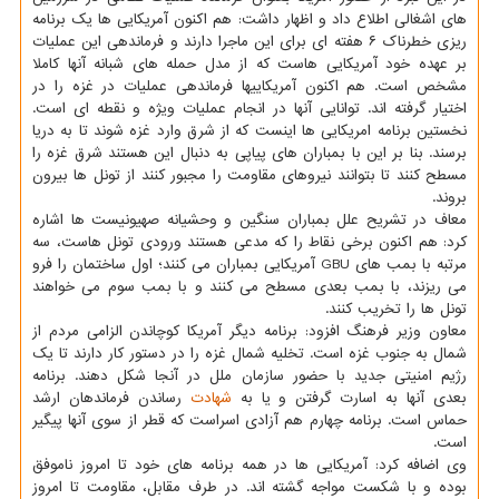
های اشغالی اطلاع داد و اظهار داشت: هم اکنون آمریکایی ها یک برنامه
ریزی خطرناک ۶ هفته ای برای این ماجرا دارند و فرماندهی این عملیات
بر عهده خود آمریکایی هاست که از مدل حمله های شبانه آنها کاملا
مشخص است. هم اکنون آمریکاییها فرماندهی عملیات در غزه را در
اختیار گرفته اند. توانایی آنها در انجام عملیات ویژه و نقطه ای است.
نخستین برنامه امریکایی ها اینست که از شرق وارد غزه شوند تا به دریا
برسند. بنا بر این با بمباران های پیاپی به دنبال این هستند شرق غزه را
مسطح کنند تا بتوانند نیروهای مقاومت را مجبور کنند از تونل ها بیرون
بروند.
معاف در تشریح علل بمباران سنگین و وحشیانه صهیونیست ها اشاره
کرد: هم اکنون برخی نقاط را که مدعی هستند ورودی تونل هاست، سه
مرتبه با بمب های GBU آمریکایی بمباران می کنند؛ اول ساختمان را فرو
می ریزند، با بمب بعدی مسطح می کنند و با بمب سوم می خواهند
تونل ها را تخریب کنند.
معاون وزیر فرهنگ افزود: برنامه دیگر آمریکا کوچاندن الزامی مردم از
شمال به جنوب غزه است. تخلیه شمال غزه را در دستور کار دارند تا یک
رژیم امنیتی جدید با حضور سازمان ملل در آنجا شکل دهند. برنامه
بعدی آنها به اسارت گرفتن و یا به
شهادت
رساندن فرماندهان ارشد
حماس است. برنامه چهارم هم آزادی اسراست که قطر از سوی آنها پیگیر
است.
وی اضافه کرد: آمریکایی ها در همه برنامه های خود تا امروز ناموفق
بوده و با شکست مواجه گشته اند. در طرف مقابل، مقاومت تا امروز