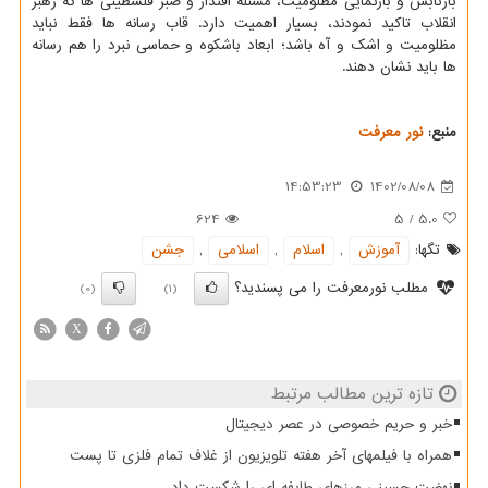
بازتابش و بازنمایی مظلومیت، مسئله اقتدار و صبر فلسطینی ها که رهبر
انقلاب تاکید نمودند، بسیار اهمیت دارد. قاب رسانه ها فقط نباید
مظلومیت و اشک و آه باشد؛ ابعاد باشکوه و حماسی نبرد را هم رسانه
ها باید نشان دهند.
منبع:
نور معرفت
14:53:23
1402/08/08
624
5
/
5.0
تگها:
آموزش
,
اسلام
,
اسلامی
,
جشن
مطلب نورمعرفت را می پسندید؟
(0)
(1)
X
تازه ترین مطالب مرتبط
خبر و حریم خصوصی در عصر دیجیتال
همراه با فیلمهای آخر هفته تلویزیون از غلاف تمام فلزی تا پست
نهضت حسینی مرزهای طایفه ای را شکست داد