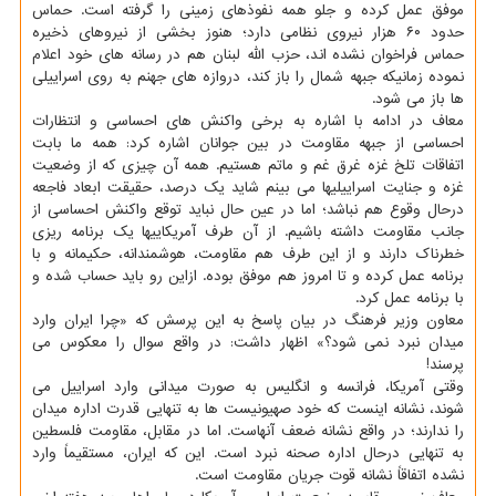
موفق عمل کرده و جلو همه نفوذهای زمینی را گرفته است. حماس
حدود ۶۰ هزار نیروی نظامی دارد؛ هنوز بخشی از نیروهای ذخیره
حماس فراخوان نشده اند، حزب الله لبنان هم در رسانه های خود اعلام
نموده زمانیکه جبهه شمال را باز کند، دروازه های جهنم به روی اسراییلی
ها باز می شود.
معاف در ادامه با اشاره به برخی واکنش های احساسی و انتظارات
احساسی از جبهه مقاومت در بین جوانان اشاره کرد: همه ما بابت
اتفاقات تلخ غزه غرق غم و ماتم هستیم. همه آن چیزی که از وضعیت
غزه و جنایت اسراییلیها می بینم شاید یک درصد، حقیقت ابعاد فاجعه
درحال وقوع هم نباشد؛ اما در عین حال نباید توقع واکنش احساسی از
جانب مقاومت داشته باشیم. از آن طرف آمریکاییها یک برنامه ریزی
خطرناک دارند و از این طرف هم مقاومت، هوشمندانه، حکیمانه و با
برنامه عمل کرده و تا امروز هم موفق بوده. ازاین رو باید حساب شده و
با برنامه عمل کرد.
معاون وزیر فرهنگ در بیان پاسخ به این پرسش که «چرا ایران وارد
میدان نبرد نمی شود؟» اظهار داشت: در واقع سوال را معکوس می
پرسند!
وقتی آمریکا، فرانسه و انگلیس به صورت میدانی وارد اسراییل می
شوند، نشانه اینست که خود صهیونیست ها به تنهایی قدرت اداره میدان
را ندارند؛ در واقع نشانه ضعف آنهاست. اما در مقابل، مقاومت فلسطین
به تنهایی درحال اداره صحنه نبرد است. این که ایران، مستقیماً وارد
نشده اتفاقاً نشانه قوت جریان مقاومت است.