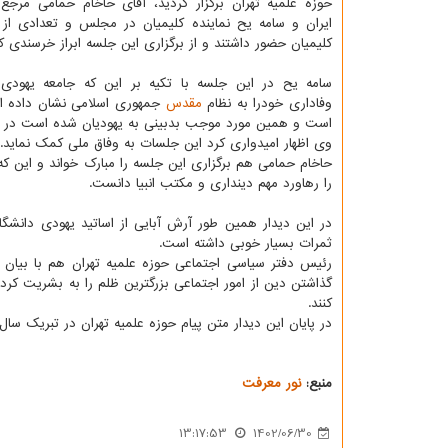
حوزه علمیه تهران برگزار گردید، آقای حاخام حمامی مرجع 
ایران و سامه یح نماینده کلیمیان در مجلس و تعدادی از
کلیمیان حضور داشتند و از برگزاری این جلسه ابراز خرسندی کر
سامه یح در این جلسه با تکیه بر این که جامعه یهودی
وفاداری خودرا به نظام
مقدس
جمهوری اسلامی نشان داده اس
است و همین مورد موجب بدبینی به یهودیان شده است در صو
وی اظهار امیدواری کرد این جلسات به وفاق ملی کمک نماید.
حاخام حمامی هم برگزاری این جلسه را مبارک خواند و این که
را رهاورد مهم دینداری و مکتب انبیا دانست.
در این دیدار همین طور آرش آبایی از اساتید یهودی دانشگا
ثمرات بسیار خوبی داشته است.
رئیس دفتر سیاسی اجتماعی حوزه علمیه تهران هم با بیان 
گذاشتن دین از امور اجتماعی بزرگترین ظلم را به بشریت کردن
کنند.
در پایان این دیدار متن پیام حوزه علمیه تهران در تبریک سال
منبع:
نور معرفت
13:17:53
1402/06/30