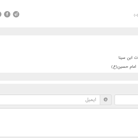
(0
ث ابن سینا
ت امام حسین(ع)