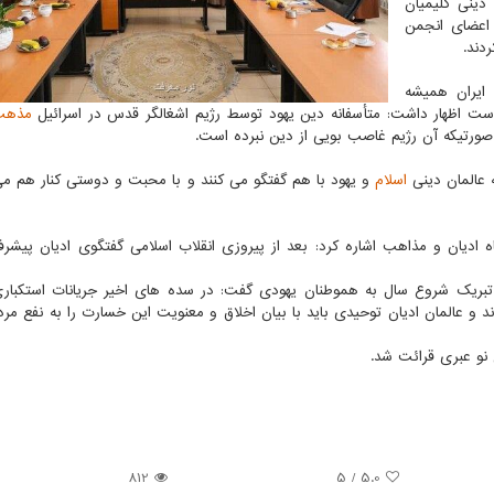
دینی کلیمیان
 اعضای انجمن
دند.
 ایران همیشه
ت اظهار داشت: متأسفانه دین یهود توسط رژیم اشغالگر قدس در اسرائیل
مذهب
رتیکه آن رژیم غاصب بویی از دین نبرده است.
 عالمان دینی
اسلام
و یهود با هم گفتگو می کنند و با محبت و دوستی کنار هم می
ه ادیان و مذاهب اشاره کرد: بعد از پیروزی انقلاب اسلامی گفتگوی ادیان پیشر
تبریک شروع سال به هموطنان یهودی گفت: در سده های اخیر جریانات استکباری 
د و عالمان ادیان توحیدی باید با بیان اخلاق و معنویت این خسارت را به نفع مرد
 نو عبری قرائت شد.
812
5
/
5.0