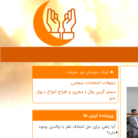
لینک دوستان نور معرفت
تبلیغات انتخابات مجلس
مستر گرین وال | مجری و طراح انواع دیوار
سبز
پربیننده ترین ها
آیا راهی برای حل اختلاف نظر با والدین وجود
دارد؟