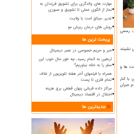
مهارت های والدگری برای تشویق فرزندان به
نماز از الگوی عملی تا تشویق و صبوری
غدیر، میثاق امت با ولایت
روش های درمان ریزش مو
رسمی
پربحث ترین ها
 نشینند
خبر و حریم خصوصی در عصر دیجیتال
اربعین به اتمام رسید، چه طور حال خوب این
سفر را به خانه بیاوریم؟
فت ها و
همراه با فیلمهای آخر هفته تلویزیون از غلاف
با کنار
تمام فلزی تا پست
م جبران
مراکز داده قربانی پنهان قطعی برق هزینه
اختلال در اقتصاد دیجیتال
جدیدترین ها