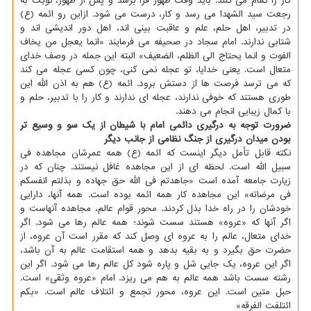
کار را تمام می کنند. باید وقت ظهور فرا برسد و پس از ظهور، نوبت به
رجعت سید الشهدا می رسد و کار، درست می شود. ازاین رو ائمه (ع)
در تدبیر، اهل حلم، علم و عاقبت بینی اند، اهل دور اندیشی اند و
شتابی ندارند. امام سجاد در صحیفه می فرمایند «انما یعجل من یخاف
الفوت و انما یحتاج الی الظلم، الضعیف» البته این جمله در وصف خدای
متعال است. یعنی خدایا، تو عجله نمی کنی، چون کسی عجله می کند
که می ترسد فرصت ها از دستش برود. ائمه (ع) هم به اذن الله این
طوری هستند که خوفی ندارند، عجله ای ندارند و کار را با تدبیر، حلم و
با کمال زیبایی انجام می دهند.
ضرورت توجه به درگیری دائمی امام با شیطان از یک سو و وسیع تر
بودن میدان درگیری از جنگ نظامی از جانب دیگر
نکته قابل تأمل دیگر اینست که ائمه (ع) همه عمرشان مجاهده فی
سبیل الله است. لحظه ای از این مجاهده غافل نیستند. چنان که در
زیارت جامعه آمده است «جاهدتم فی الله حق جهاده و بذلتم انفسکم
فی مرضاته» این مجاهده کار همه ائمه بوده است. همه آنها، دارایی
خودشان را در راه خدا بذل کردند. محور قوام عالم، مجاهده آنهاست و
اگر آنها که «عروه» هستند سست شوند؛ همه عالم رها می شود. اگر
خدای متعال، عالم را به عروه ای وصل کند که مقرر است آن عروه، از
حضرت حق بگیرد و به بقیه بدهد و همه استقامت عالم به آن باشد،
اگر این عروه، یک جایی شل و پاره شود کل عالم رها می شود. اگر این
رشته سست باشد همه عالم به هم می ریزد. امام «عروه وثقی» است.
حبل متین است. این عروه، محور تجمع و ائتلاف عالم است. «بکم
ائتلفت الفرقه»