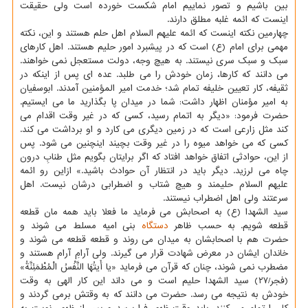
بین باشیم و تصور نماییم امام شکست خورده است ولی حقیقت
اینست که ائمه غلبه مطلق دارند.
چهارمین نکته اینست که ائمه علیهم السلام اهل حلم هستند و این، نکته
مهمی برای امام (ع) است که در پیشبرد امور حلیم هستند. اهل کارهای
سبک و سبک سری نیستند. به هیچ وجه، دولت مستعجل نمی خواهند.
می دانند که کارها، زمان خودش را می طلبد. عده ای پس از اینکه در
ثقیفه، کار تعیین خلیفه تمام شد؛ خدمت امیر المؤمنین آمدند. ابوسفیان
به امیر مؤمنان اظهار داشت: شما در میدان پا بگذارید ما می ایستیم.
حضرت فرمود: «دیگر به اتمام رسید، کسی که در غیر وقت اقدام می
کند مثل زارعی است که در زمین دیگری می کارد و او برداشت می کند.
کسی که می خواهد میوه را در غیر وقت بچیند اینچنین می شود. پس
از این، حوادثی اتفاق خواهد افتاد که اگر برایتان بگویم مثل طنابِ درون
چاه می لرزید. دیگر باید در انتظار آن حوادث باشید.» ازاین رو ائمه
علیهم السلام حلیمند و هیچ شتاب و اضطرابی درشان نیست. اهل
سرعتند ولی اهل اضطراب نیستند.
سید الشهدا (ع) به اصحابش می فرماید ما فعلا باید همه مان قطعه
قطعه شویم. به حسب ظاهر
دستگاه
بنی امیه مسلط می شوند و
حضرت هم با اصحابشان به میدان می روند و قطعه قطعه می شوند و
خاندان ایشان در معرض شهادت قرار می گیرند. ولی آرامِ آرام هستند و
مضطرب نمی شوند، چنان که قرآن می فرماید «یا أَیتُهَا النَّفْسُ الْمُطْمَئِنَّةُ»
(فجر/۲۷) سید الشهدا حلیم است و می داند این کار الهی به وقت
خودش به نتیجه می رسد. حضرت می دانند که به وقتش برمی گردند و