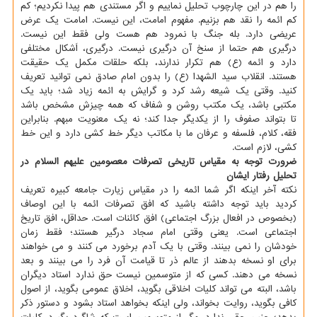
را هم در این چارچوب تحلیل نماییم و اگر مستندی هم پیدا نکردیم؛ کم
کم ائمه را نقد هم بزنیم. مفهوم امامت، این نیست. امامت یک عرض
عریضی دارد. بله جنگ با نمرود هم هست ولی فقط این نیست.
درگیری هم حتما از سنخ آن درگیری نیست. درگیری، اَشکال مختلفی
دارد و ائمه (ع) هم تکرار ندارند، بلکه حلقات مکمل یک حقیقت
هستند. انقلاب سید الشهدا (ع) را بدون امام صادق نمی توانید تعریف
کنید. وقتی یک شیعه رشد کرد و گرایش به ائمه زیاد شد؛ باید یک
مکتبی باشد، یک مکتب روشن و شفاف که همه چیزش مشخص باشد
تا بتواند صفوف را از یکدیگر جدا کند؛ نه یک معنویت مبهم. بنابراین
فقه، کلام، فلسفه و عرفان ما با مکاتب دیگر خط کشی دارد و این خط
کشی، لازم است.
ضرورت توجه به مقیاس تاریخی تصرفات معصومین علیهم السلام در
تحلیل رفتار ایشان
نکته آخر اینکه اگر شما ائمه را در مقیاس زیارت جامعه کبیره تعریف
کردید باید توجه داشته باشید که افق تصرفات ائمه با این اوصاف
(بخصوص در افعال بزرگ اجتماعی) افق کائنات است. حداقل، افق تاریخ
اجتماعی است. یعنی وقتی امام سجاد درگیر هستند؛ فقط زمان
خودشان را نمی بینند. وقتی با یک آدم برخورد می کنند و می خواهند
برای او نسخه بدهند از عالم ذر تا قیامت آن فرد را می بینند و بعد
نسخه می دهند. کسی که از متوسمین نیست حق ندارد استاد دیگران
باشد، البته می تواند کلیات اخلاقی بگوید، اخلاق عمومی بگوید، از اصول
کافی بگوید، روایت بخواند، ولی اینکه بخواهد استاد بشود و دستور ذکر