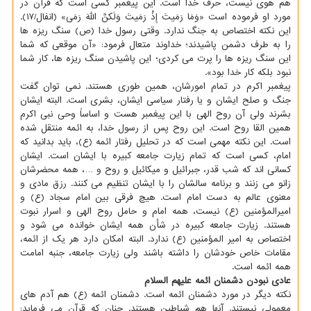
هم هوی نیست، حرف خدا است. این پیغمبر کسی است که قرآن در
مورد او فرموده است «وَمَا رَمَیتَ إِذْ رَمَیتَ وَلَکنَّ اللّهَ رَمَی» (انفال/۱۷).
این نکته اختصاص به جنگ ندارد. وقتی رسول خدا (ص) سنگ ریزه ها
را به طرف دشمن پاشیدند؛ خداوند متعال فرمود: «آن موقعی که شما
این سنگ ریزه ها را پرت می کردی؛ این پاشیدن سنگ ریزه ها، کار شما
نبود بلکه کار خدا بود».
پیغمبر اکرم در تمام امورشان، همین طوری هستند. نمی توان گفت
جنگ و صلح ایشان و یا رفتار سیاسی ایشان، بشری است. البته ایشان
بشرند ولی آن روح الهی با این پیغمبر هست و اساساً وحی نبی اکرم
همین القا روح است. این روح پس از رسول خدا، به ائمه منتقل شده
است. این نکته مهمی است که در تحلیل رفتار ائمه (ع)، باید بدانید که
امام، کسی است که تمام زیارت جامعه کبیره با ایشان است. ایشان
کسانی اند که شب قدر، جبرائیل و میکائیل و روح و …، همه محضرشان
زانو می زنند و برنامه سالشان را با ایشان تنظیم می کنند. رزق مادی و
معنوی عالم به دست امام است. هیچ فرقی بین امام سجاد (ع) و
امیرالمؤمنین (ع) نیست، همه امام و حامل روح الهی و اسرار نبوت
هستند. زیارت جامعه کبیره در شأن همه ایشان خوانده می شود و
اختصاص به امیر المؤمنین (ع) ندارد. البته امکان دارد هر یک از ائمه،
مقامات خاص خودشان را داشته باشند ولی زیارت جامعه، جنبه امامت
همه ائمه است.
عادی نبودن دشمنان ائمه علیهم السلام
نکته دیگر در مورد دشمنان ائمه است. دشمنان ائمه (ع) هم آدم های
معمولی نیستند. آنها هم شیاطین هستند. چنان که قرآن می فرماید: