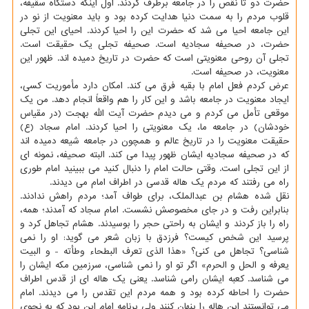
حضرت دو تا نقص را در جامعه برطرف کردند. اول اینکه دستگاه سقیفه،
قلوب مردم را به سمت دنیا هدایت کرده بود و باید معنویت از نو در
این جامعه احیا می شد که حضرت این را احیا کردند. احیای این تجلی
حضرت، در صحیفه سجادیه است. صحیفه تجلی یک حقیقت است.
تجلی آن روحی معنویتی است که حضرت در تاریخ دمیده اند. ظهور این
معنویت، در صحیفه است.
عرض کردم فعل امام با بقیه فرق می کند. امکان دارد مأموریت کسی،
ایجاد معنویت در جامعه باشد و این کار را هم واقعاً انجام دهد. من یک
موقعی تأمل می کردم و می دیدم حضرت آیت الله بهجت (در مقیاس
خودشان) در جامعه ما، یک معنویتی را احیا کردند. امام سجاد (ع)
حقیقت معنویت را در تاریخ عالم و همچون در جامعه شیعه دمیده اند
که در صحیفه سجادیه ایشان ظهور پیدا می کند. البته صحیفه، نمونه ای
از این تجلی است. وقتی حالت امام را دنبال کنید می ببینید امام طوری
راه می رفتند که مردم یک هاله قدسی در اطراف امام می دیدند.
نقل شده هشام بن عبدالملک، برای طواف آمد؛ مردم راهش ندادند.
بنابراین رفت و در جای مخصوصش نشست. امام سجاد که آمدند؛ همه،
راه را باز کردند و ایشان به راحتی حجر را بوسیدند. هشام تجاهل کرد و
پرسید این شخص کیست؟ فرزدق با زبان شعر می گوید: او را نمی
شناسی؟ تجاهل می کنی؟ «هذا الذی تعرف البطحاء وطأته - و البیت
یعرفه و الحل و الحرم» اگر تو او را نمی شناسی، سرزمین مکه ایشان را
می شناسد. کعبه ایشان رامی شناسد. یعنی یک هاله ای از قدس اطراف
حضرت را احاطه کرده بود و همه مردم این تقدس را می دیدند. امام
می توانستند این هاله را پنهان کنند ولی برنامه امام این بود که به نحوی