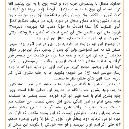
خداوند متعال با پیغمبرش حرف زده و کلمه روح را به این پیغمبر القا
کرده است؛ آن روح با ما است «وَکذَلِک أَوْحَینَا إِلَیک رُوحًا مِّنْ أَمْرِنَا مَا
کنتَ تَدْرِی مَا الْکتَابُ وَلاَ الإیمَانُ وَلَکن جَعَلْنَاهُ نُورًا نَّهْدِی بِهِ مَنْ نَّشَاء مِنْ
عِبَادِنَا» (شوری/۵۲). خدای متعال در سوره بقره می فرماید «مَثَلُهُمْ کمَثَلِ
الَّذِی اسْتَوْقَدَ نَاراً فَلَمَّا أَضَاءتْ مَا حَوْلَهُ ذَهَبَ اللّهُ بِنُورِهِمْ» (بقره/۱۷)
فرمود مثل این منافقین مثل آن کسی است که آتشی برافروخته، وقتی
آتش دوربر او را روشن کرد؛ خدای متعال نور او را برد.
در توضیح این آیه روایت می فرماید نور الهی در نبی اکرم بود؛ سپس
منتقل شد به امیر المؤمنین ولی آنها پس از پیامبر، دیگر این نور را دنبال
نکردند. آن چه نزد نبی اکرم و همه انبیا بوده در خدمت این پیغمبر قرار
گرفته و به ائمه منتقل شده است. ازاین رو وقتی امام موضعی می گیرد
گویا که این پیغمبر موضع گیری می کند. ازاین رو نباید آنجا که ما وارد
رفتار سیاسی ائمه (ع) می شویم؛ بگوییم ما به جنبه بشری شأن کار
داریم، جنبه الهی شأن منظور نظر ما نیست.
در بعضی تحلیل ها گفته می شود ما به جنبه علم غیب ائمه کاری
نداریم، جنبه بشری امام را نگاه می نماییم. این تحلیل غلط است. چون
جنبه بشری امام با جنبه غیبی او، گره خورده است. بعضی ها معتقدند
جنبه غیبی امام در امور زندگی عادی اش دخیل نیست، این مطلب هم
درست نیست یعنی در رفتار عادی امام، آن جنبه غیبی ایشان حاضر
است. بنابراین بعضی نظرشان اینست که این وجود مقدس که قرآن در
مورد او می فرماید «وَمَا ینطِقُ عَنِ الْهَوَی إِنْ هُوَ إِلاَّ وَحْی یوحَی» (نجم/
۴)؛ حتی اگر اسم او را بپرسید و او اسم خودش را بگوید؛ این سخن او