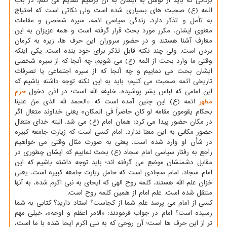
برکاتی که باید از توسل به ایشان به آن برسیم تقدیم می کنم، در باب
ائمه (ع) صحبت های بسیاری شده است ولی نکاتی است که احتیاج
به تأمل و تذکر دارد. زندگی سیاسی ائمه، سیره شخصی و مقامات
معنوی ایشان، مکرر مورد بحث قرار گرفته است و همه عزیزان به این
معارف آشنا هستند و در حضور سروران این حرف ها، زیره به کرمان
بردن است. ولی چند نکته قابل تذکر برای خود بنده است. یکی اینکه
وقتی ما وارد بحث از ائمه (ع) می شویم؛ چه آنجا که از سیره شخصی
ایشان بحث می نماییم و چه آنجا که از سیره اجتماعی یا تصرفات
تاریخی ائمه صحبت می کنیم؛ باید به این نکته توجه داشته باشیم که
این امامی که لباس بشر پوشیده، خلیفه الله است؛ در اذن دخول
حرم
مطهر
ائمه (ع) این چنین آمده است که «الحمد لله الذی منّ علینا
بحکام یقومون مقامه لو کان حاضراً فی المکان» یعنی خداوند متعال اگر
در مکان حضور پیدا می کرد؛ همان امام (ع) می شد. البته خدای متعال
حضور مکانی به این معنا ندارد. امام کسی است که زیارت جامعه کبیره
در شأن او وارد شده است. یعنی به صورت مثال وقتی می خواهیم
راجع به رفتار سیاسی امام سجاد (ع) بحث نماییم که ایشان چطوری در
مقابل دشمنشان موضع می گرفته اند؛ باید توجه داشته باشیم که این
امام سجاد، امام سجادی است که حامل زیارت جامعه کبیره است. یعنی
خزان علم الله هستند. کلمه روح الهی که ایحای به نبی اکرم شده، به آنها
منتقل شده است. علم امام از همین کلمه روح است.
کسی از امام می پرسد علم شما از کجاست؟ استاد دارید؟ کتابی به شما
رسیده است؟ امام در جواب فرمودند: «الامر اعظم و اوجه»، خیلی مهم
تر از این حرف ها است؛ آن روحی که به نبی اکرم ایحا شده با ما است،