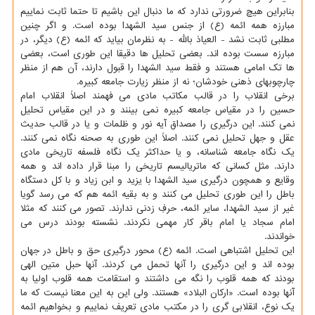
بنابراین هیچ ضرورتی ندارد که ما دنبال این باشیم تا حتما ثابت نماییم
مبارزه همه ائمه (ع) از جنس سید الشهدا بوده است. و اگر چنین
مطلبی ثابت نشد - العیاذ بالله - به نظرمان بیاید که ائمه (ع) دیگر، در
مبارزه سست بوده اند. بعضی تحلیل ها دقیقا این طوری است، بعضی
ها تک امامی هستند و فقط سید الشهدا را قبول دارند، آن هم از منظر
چارچوبهای ذهنی خودشان؛ نه از منظر زیارت جامعه کبیره.
برخی انقلاب را در قالب مکاتب مادی می فهمند اصلاً انقلاب امام
حسین را در مقیاس جامعه کبیره نمی بینند و در این مقیاس تحلیل
نمی کنند. این درگیری را مصداق آیه نور و ظلمات و یا در قالب حدیث
عقل و جهل تحلیل نمی کنند. اصلاً این طوری به صحنه نگاه نمی کنند.
یک نگاه جامعه شناسانه، و یا حداکثر یک نگاه فلسفه تاریخی مادی
دارند. مثل کسانی که ماتریالیسم تاریخی را مبنا قرار داده اند و همه
وقایع و همچون درگیری سید الشهدا با یزید و ابن زیاد و با کل دستگاه
باطل را این طوری تحلیل می کنند و به بقیه ائمه هم که می رسد گویا
غیر از سید الشهدا، سایر ائمه، حرفِ زدنی ندارند. تصور می کنند که مثلا
امام سجاد یا امام باقر کار مهمی نکردند. نشسته بودند درس می
خواندند.
این تحلیل اشتباهی است. ائمه (ع) محور درگیری حق و باطل در جهان
بوده اند و این درگیری را آنها تحمل می کردند. آنها حبل متین الهی
بودند که همه قلوب را نگه می داشتند و استقامت همه قلوب اولیا به
آنها بوده است. «ارکان البلاد» هستند. ولی این به این معنا نیست که ما
یک نوع، انقلابی گری را در مکتب مادی تعریف نماییم و بخواهیم ائمه