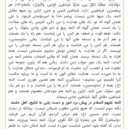
«وَکذَلِک جَعَلْنَا لِکلِّ نِبِی عَدُوًّا شَیاطِینَ الإِنسِ وَالْجِنِّ» (انعام/۱۱۲) هر
پیغمبری، شیاطینی دارد، شیاطین انسی و جنی. ازاین رو جبهه مقابل
ائمه، یک جبهه عادی نیست. پیامبر خدا به امیرمؤمنان فرمود: یا علی
همان گونه که تو، راه های هدایت را می دانی، ابلیس راه های ضلالت
را بلد است. همان گونه که ائمه پیچ و خم های وادی سلوک را می
دانند؛ نقطه قوت و ضعف هر کس را می شناسند؛ هم راه را بلد هستند
و هم آدم ها و نسخه های آنها را می شناسند؛ یعنی «متوسمین»
هستند، هر کس را می شناسند و برای هر کس نسخه خودش را می
نویسند. اگر در هدایت به ایشان توسل نماییم مشخص نیست همه
افراد به یک نسخه برسند. همان گونه که وقتی اصحاب محضر ائمه می
آمدند؛ ائمه یک جور جواب نمی دادند. زمانی هم که راوی، متوجه این
تفاوت شد و تعجب کرد حضرت به او فرمودند: «خدای متعال هدایت را
به ما سپرده است. هدایت عطای الهی به ما است و ما برپایه حکمت
آنرا تقسیم می نماییم.» دستگیری ائمه هم همین طوری است. ائمه
(ع) همه از «متوسمین» هستند. آدم ها را می شناسند و با دو نفر یک
جور سلوک نمی کنند. ازاین رو ائمه هم خودشان معصوم هستند و هم
شیاطین مقابل آنها، شیاطین عادی نیستند.
ائمه علیهم السلام در پیش برد امور و دست یابی به نتایج، اهل حلمند
نکته سوم اینست که هیچ امامی مغلوب شیطان نیست. چنانکه در بحث
نصرت امام حسین (ع) هم عرض کردیم. قرآن کریم می فرماید
«وَلَینصُرَنَّ اللَّهُ مَن ینصُرُهُ إِنَّ اللَّهَ لَقَوِی عَزِیزٌ» ائمه حتما پیروزند. معنا
ندارد که گفته شود امامی شکست خورده است. البته امکان دارد ما ظاهر