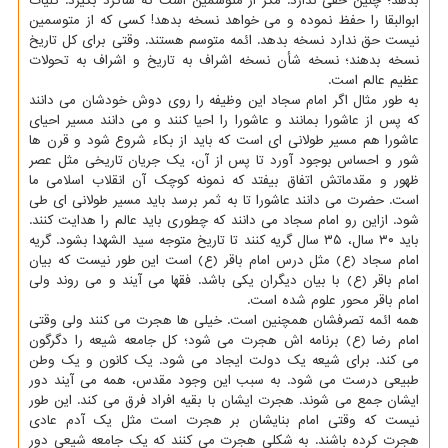
بدهد؛ چنین حقی ندارد. مگر از متوسمین است که شاگرد بگیرد. کلیات
ابوالبقا را حفظ نموده و می خواهد نسخه بدهد! کسی که از متوسمین
نیست حق ندارد نسخه بدهد. ائمه متوسم هستند. وقتی برای کل تاریخ
نسخه بدهند؛ نسخه شأن نسخه اشراف به تاریخ و اشراف به تحولات
عظیم عالم است.
به طور مثال اگر امام سجاد این وظیفه را روی دوش خودشان می دانند
که پس از عاشورا بمانند و عاشورا را احیا کنند و می دانند مسیر احیای
عاشورا هم مسیر طولانی ای است که باید از بکاء شروع شود و قرن ها
شور و احساس بوجود آورد تا پس از آن، یک جریان تاریخی مثل عصر
ظهور و مقدماتش اتفاق بیفتد که نمونه کوچک آن انقلاب اسلامی ما
است. حضرت می دانند عاشورا تا به ثمر برسد باید مسیر طولانی ای طی
شود. ازاین رو امام سجاد می دانند که چطوری باید عالم را هدایت کنند.
باید ۳۰ سال، ۳۵ سال گریه کنند تا تاریخ متوجه سید الشهدا بشود. گریه
امام سجاد (ع) مثل درس امام باقر (ع) است این طور نیست که بیان
امام باقر (ع) با بیان دیگران یکی باشد. فقها می آیند و می روند ولی
امام باقر محور علوم شده است.
همه ائمه تصرفشان همچنین است. خیلی ها هجرت می کنند ولی وقتی
امام رضا (ع) برنامه اش هجرت می شود؛ کل جامعه شیعه را دگرگون
می کند. برای شیعه یک دولت ایجاد می شود. یک کانون و یک وطن
طبیعی درست می شود. به سبب این وجود مقدس، همه می آیند دور
ایشان جمع می شوند. هجرت ایشان با بقیه افراد فرق می کند. این طور
نیست که وقتی امام بنایشان بر هجرت است مثل یک آدم عادی
هجرت کرده باشند. به شکلی هجرت می کنند که یک جامعه شیعی دور