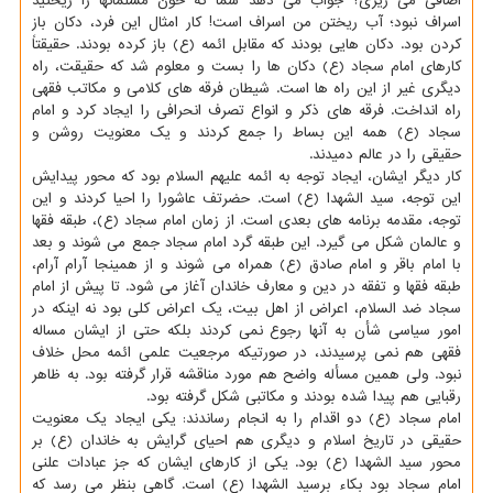
اضافی می ریزی؟ جواب می دهد شما که خون مسلمانها را ریختید
اسراف نبود؛ آب ریختن من اسراف است! کار امثال این فرد، دکان باز
کردن بود. دکان هایی بودند که مقابل ائمه (ع) باز کرده بودند. حقیقتاً
کارهای امام سجاد (ع) دکان ها را بست و معلوم شد که حقیقت، راه
دیگری غیر از این راه ها است. شیطان فرقه های کلامی و مکاتب فقهی
راه انداخت. فرقه های ذکر و انواع تصرف انحرافی را ایجاد کرد و امام
سجاد (ع) همه این بساط را جمع کردند و یک معنویت روشن و
حقیقی را در عالم دمیدند.
کار دیگر ایشان، ایجاد توجه به ائمه علیهم السلام بود که محور پیدایش
این توجه، سید الشهدا (ع) است. حضرتف عاشورا را احیا کردند و این
توجه، مقدمه برنامه های بعدی است. از زمان امام سجاد (ع)، طبقه فقها
و عالمان شکل می گیرد. این طبقه گرد امام سجاد جمع می شوند و بعد
با امام باقر و امام صادق (ع) همراه می شوند و از همینجا آرام آرام،
طبقه فقها و تفقه در دین و معارف خاندان آغاز می شود. تا پیش از امام
سجاد ضد السلام، اعراض از اهل بیت، یک اعراض کلی بود نه اینکه در
امور سیاسی شأن به آنها رجوع نمی کردند بلکه حتی از ایشان مساله
فقهی هم نمی پرسیدند، در صورتیکه مرجعیت علمی ائمه محل خلاف
نبود. ولی همین مسأله واضح هم مورد مناقشه قرار گرفته بود. به ظاهر
رقبایی هم پیدا شده بودند و مکاتبی شکل گرفته بود.
امام سجاد (ع) دو اقدام را به انجام رساندند: یکی ایجاد یک معنویت
حقیقی در تاریخ اسلام و دیگری هم احیای گرایش به خاندان (ع) بر
محور سید الشهدا (ع) بود. یکی از کارهای ایشان که جز عبادات علنی
امام سجاد بود بکاء برسید الشهدا (ع) است. گاهی بنظر می رسد که