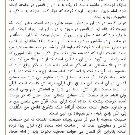
سلوک اجتماعی داشته باشند که یک هاله ای از قدس در جامعه ایجاد
شود. امام جریان معنویتی ایجاد کردند که دیگر کسی نتواند به سادگی با
معنویت روبرو شود.
عرض کردم در دوران خودمان نمونه هایی بوده است، نظیر آیت الله
بهجت که هاله ای از قدس در حوزه و در ورای او، ایجاد کردند، این
طریقی بود که هفتاد سال روی این آن استوار بودند. شما این مسأله را
در معصوم در مقیاس خودش ببینید. امام سجاد واقعاً هاله ای از قدس
در دنیای
اسلام
ایجاد کردند که جلوه اش را شما در صحیفه سجادیه می
بینید. عنایت دارید که دعا هم مثل بکاء، مثل ذکر و مثل بقیه اموری که
آدم را بالا می آورد؛ اصل آن حقیقتی است که از عالم بالا می آید. باید
از عالم بالا حقیقتی به نام ذکر به آدم داده شود تا ذکر واقع شود که
معصوم باید آن حقیقت را اعطا کند. امام سجاد (ع)، حقیقت دعا را در
عالم ایجاد کردند. اگر صحیفه تحلیل شود؛ معلوم می شود چه حقایق
قدسی در آن است. این حقایق مثل قرآن، نازله اش کلمات است. قرآن
که الفاظ نیست، نازله اش الفاظ می شود و الفاظش هم وحی است،
ولی الفاظ صرف نیست. یک حقایق متعالی است. چنان که در روایات
آمده، درجات بهشت به اندازه آیات قرآن است. قرآن حبل متصل بین ما
و خداوند متعال است. «کتَابٌ أَنزَلْنَاهُ إِلَیک لِتُخْرِجَ النَّاسَ مِنَ الظُّلُمَاتِ
إِلَی النُّورِ بِإِذْنِ رَبِّهِمْ» (ابراهیم/۱۱) نور الهی است.
حقیقت صحیفه را هم اگر کسی بببیند؛ حقیقت اینست که این حقیقت،
قدس و معنویتی است که از ساحت امام سجاد (ع) تنزل پیدا کرده
است. بنابراین اگر انسان می خواهد صحیفه بخواند باید از امام سجاد