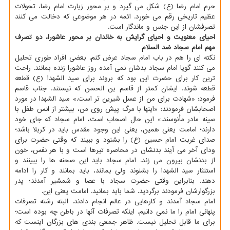
حرم امام رضا (ع) شکل می گیرد و بر محور زیارت امام رضا، تحولات
عظیم تاریخی رقم می خورد. ائمه در هر موضوعی که دخالت می کنند
تصرفشان از این جنس و ماندگار است.
احیای معنویت و احیای گرایش به خاندان بر محور عاشورا، دو تصرف
مهم امام سجاد ضد السلام
نکته ای را هم در باب امام سجاد عرض کنم. بعضی افراد طوری تحلیل
می کنند گویا امام سجاد بدشان نمی آمده روز عاشورا زنده بمانند. راحت
ترین کار برای حضرت این بود که بروند برای سید الشهدا (ع) قطعه
قطعه شوند. ایشان کمتر از قاسم بن الحسن که نیستند. جناب قاسم
فرمود: «شهادت برای من از عسل شیرین تر است.» سید الشهدا در مورد
اصحابشان فرمودند: «اینها با مرگ پیش روی من، بیشتر از انس طفل با
سینه مادر مأنوسند.» این حال اصحاب است، امام سجاد که جای خود
دارند؛ امامت یعنی همین، یعنی این وجود مقدس باید در کربلا باشد؛
صدای غربت امام حسین (ع) را بشنود و ببیند که وقتی حضرت برای
ودای آخر می آیند بدنشان در محاصره تیرها است و با هر نفس، خون
از بدنشان بیرون می زند. امام سجاد باید این صحنه ها را ببینند و
استنثار سید الشهدا را بشنوند ولی بمانند، باید بمانند و کار را ادامه
دهند. بنابراین وقتی حضرت سجاد با عصا و شمشیر آمدند؛ پدر
بزرگوارشان فرمودند برگردید. شما باید بمانید. امامت یعنی این.
امام سجاد آمدند و کارهایی در عالم انجام دادند. البته رشته تصرفات
پنهانی امام را ما نمی دانیم. اینکه تصرفات آنها در باطن چه بوده است؛
برای ما قابل تحلیل نیست. ظاهر جمعی بندی های بزرگان اینست که