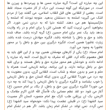
این چه مبارزه ای است؟ گریه مبارزه مسن ها و پیرمردها و پیرزن ها
است. در صورتیکه این گونه نیست. این درک از کار حضرت سجاد غلط
است. بعضی از انقلابی های قبل انقلاب اسلامی، می گفتند چرا از مردم
اشک می گیرید؛ اسلحه به دستشان بدهید. متوجه نبودند که اسلحه را
مارکسیستها هم می دهند. کشته دنیا که به دردی نمی خورد. اگر
بخواهید آدمی تربیت کنید که هستی اش را برای امام و در راه ولایت
بدهد باید یک عمر برای امام حسین (ع) گریه کرده باشد، صاف شده
باشد و حق و باطل را شناخته باشد، انگیزه جهادش درست شده باشد.
زیارت عاشورا همین است، انگیزه درگیری بین حق و باطل را بر محور
عاشورا به وجود می آورد.
امام سجاد (ع) یکی از کارهای مهمشان همین بود و از این افق باید به
فعل معصوم نگاه کرد. افقی که مشرف به تاریخ است. ائمه راه مبارزه را
ادامه دادند و خودشان هم محور مبارزه حق و باطل هستند و برای غلبه
حق بر باطل برنامه دارند. و این برنامه، برنامه تاریخی است همراه با
حلم و صبر و بدون عجله و شتاب است. انقلابی گری، بدون معنویت به
چه درد می خورد؟ انقلابی گری بدون اینکه انسان حق و باطل تاریخی
را خوب بشناسد و انگیزه درگیری با باطل تاریخی را پیدا کند به چه درد
می خورد؟ انگیزه درگیری بین حق و باطل، از بکاء بر امام حسین (ع)
آغاز می شود «و لقد عظم مصابی بک فأسأل الله الذی اکرم مقامک و
اکرمنی بک ان یرزقنی طلب ثارک مع امام منصور» انسان اگر مصیبت
سید الشهدا (ع) در قلبش عظمت پیدا نکند؛ خونخواه سید الشهدا (ع)
نمی گردد. نمی تواند در لشکر امام زمان باشد. اگر هم در لشکر امام