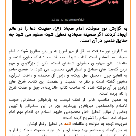
به گزارش نور معرفت، امام سجاد (ع)، حقیقت دعا را در عالم
ایجاد کردند، اگر صحیفه سجادیه تحلیل شود؛ معلوم می شود چه
حقایق قدسی در آن است.
به گزارش نور معرفت به نقل از مهر امروز به روایتی سالروز شهادت امام
سجاد ضد السلام است. کتاب شریف صحیفه سجادیه که حاوی ادعیه و
مناجات های چهارمین پیشوای شیعیان است، یکی از بزرگترین و مهم
ترین گنجینه های حقایق و اسرار الهی محسوب می شود، به همین خاطر
به القابی چون «انجیل اهل بیت» و «زبور آل محمد» و «اخت القرآن»
مشهور گشته است و نظر به اهمیت و عظمت این کتاب، شرح های
زیادی بر آن نوشته شده که صاحب کتاب «الذریعة»، چهل و هفت شرح
را نام برده است.
به همین مناسب خالی از لطف نیست به بازخوانی سخنرانی حجت
الاسلام والمسلمین میرباقری بپردازیم. وی در این سخنرانی با تبیین
بعضی از مبانی تحلیل فعل معصومین علیهم السلام دو اقدام مهم امام
سجاد ضد السلام را تشریح کرده است:
ضرورت توجه به منزلت و مقامات
ائمه
در تحلیل رفتار ایشان
به طور کوتاه و مختصر چند جمله ای را در مورد حضرت سجاد و آثار و