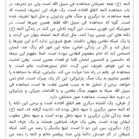
ائمه (ع) همه عمرشان مجاهده فی سبیل الله است ولی دو تحریف در
باب مجاهده ائمه اتفاق افتاده است. یک طرف این تحریف اینست که
همه مجاهده، به درگیری و جنگ های پارتیزنی و مثل اینها تعریف شده
است. گویا که مجاهده فی سبیل الله فقط همین چیزها است، در
صورتیکه این طوری نیست، این گروه تلاش می کنند در زندگی ائمه (ع)
نکته های این چنینی پیدا کنند، مثل اینکه ائمه اسلحه پنهان می کردند و
یا یک شبکه نظامی پنهانی داشتند. هیچ ضرورتی ندارد آدم این چیزها را
دنبال کند و اگر در زندگی امامی، سایه این امور کم رنگ شد؛ انسان
احساس کند که امام معصوم انقلابی نبوده است. اصلاً مفهوم این جمله
که «الحسن و الحسین امامان قاما او قعدا» همین است. یعنی امامت
به این ظواهر تعریف نمی گردد. امام محورهدایت عالم است. با
مجاهده او، عالم در راه خدا حرکت می کند. بنابراین، اینکه ما مجاهده را
تفسیر نماییم به یک جنگ پارتیزانی؛ این کار یک چیرک است، امام نمی
خواهد. برخی از تحلیل ها به سبب همین غفلت ها است. مجاهده فی
سبیل الله صرفا به مفهوم جنگ نظامی و یا اقدامات چیرکی و پارتیزانی
در دوره خفا نیست. مجاهده صور مختلفی دارد.
از طرفی، یک اشتباه دیگری هم اتفاق افتاده است و برخی این نکته را
که ائمه محور درگیری با جبهه باطل بوده اند؛ نادیده گرفته اند. ائمه (ع)
همه زندگی شأن درگیری با جبهه باطل بوده است و جبهه باطل مغلوب
ایشان بوده است. یعنی یک طرف شیاطین هستند و یک طرف ائمه
(ع). درگیری، بین این دو تا است. اینها یکدیگر را رصد می کنند. اینکه
شیطان در کار خودش دائماً ولی خدا، پیغمبر خاتم و ائمه را رصد می