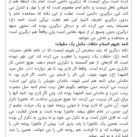
کرده است برای اینست که درگیری دائمی است. امام یک لحظه هم از
شیطان غافل نیست و دائم امام معصوم است که او را مهار و کنترل می
کند. این درگیری، دائمی است. غفلت از این نکته که مجاهده امام را
بدون درگیری تعریف کنیم؛ این هم غفلت بزرگی است. ائمه (ع)
همیشه رصد می کرده اند و درحال درگیری بوده اند. منتهی جبهه
درگیری خیلی وسیع تر از جبهه نظامی است ولی واقعآً هم درگیری است
و مجاهده و تلاش می خواهد.
ائمه علیهم السلام حلقات مکمل یک حقیقت
نکته دیگری که باید متعرض آن شویم اینست که در عالم ظاهر، حضرات
ائمه (ع) حلقات یک زنجیره را تعقیب می کرده اند. این طور نبوده
است که کارهای از هم گسسته یا تکراری انجام دهند. هیچ امامی کار
تکراری نمی کرده است. واقعاً اگر لازم بود تا هر دوازده
امام
، مثل سید
الشهدا (ع) شهید شوند؛ این کار را انجام می دادند، اگر لازم بود تا
خاندان سایر ائمه هم اسیر شوند؛ خاندان خویش را برای این اسارت
تربیت می کردند. نمی خواهم بگویم اهل بیتِ تمام ائمه مثل حضرت
زینب (س) و خاندان سید الشهدا بوده اند، ولی اگر لازم بود ائمه آنها را
برای این کار تربیت می کردند. اما هیچ ضرورتی نداشت که عاشورا تکرار
شود. آن جایی که لازم بوده تا خونی ریخته شود و یک حرکت عظیم از
این جنس در عالم اتفاق بیفتد عاشورا بوده است و همان کفایت می
کرد. نه قابل تکرار است و نه تکرار می شود و نه نیازی به تکرار آن بوده
است. همین یک عاشورا را باید بارور کرد. پیش از عاشورا روضه اش را
می خوانده اند و تا قیامت هم روضه اش را می خوانند. همین را باید
احیا کرد و به ثمر رساند.