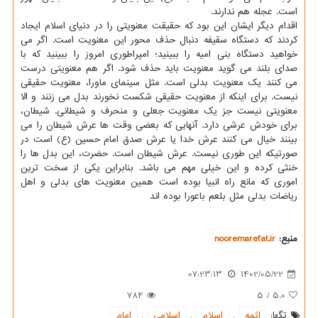
است. عجله هم ندارند.
اقدام دیگر ایشان این بود که حقیقت معنویتی را در دنیای اسلام ایجاد
کردند که دستگاه سقیفه دنبال حذف محور این معنویت است. اگر می
خواهید دستگاه بنی امیه را ببینید؛ امپراطوری امروز را ببینید که با
صدای بلند می گوید معنویت باید حذف شود. اگر هم معنویتی درست
می کنند یک معنویت بدلی است. مثل سینمای ماورا، معنویت حقیقی
نیست. برای اینکه از معنویت حقیقی شکست نخورند بدل می زنند و الا
معنویتی نیست جز یک معنویت جعلی و منحرف و شیطانی. شیطان،
برای خودش عرشی دارد. آنهایی که بعضی وقت ها عرش شیطان را می
بینند خیال می کنند عرش خدا یا عرش صدق امام حسین (ع) است در
صورتیکه این طوری نیست. عرش شیطان است. حضرت، این بدل ها را
خنثی کرده و این خیلی مهم می باشد. بنابراین یکی از سخت ترین
اموری که مانع راه انبیا بوده است همین معنویت های بدلی و اهل
ریاضات بدلی مثل بلعم باعورا بوده اند
منبع:
nooremarefat.ir
07:23:13
1402/05/22
784
5
/
5.0
تگها:
ائمه
,
اسلام
,
اسلامی
,
امام