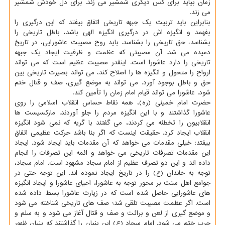
زمان بیاید برای کس دیگری شمشیر می زند. برای دل خودش شمشیر
می زند.
بنابراین باید تربیت یک جبهه تاریخی اتفاق بیفتد که این درگیری را
بفهمد و انگیزه اش در درگیری انگیزه الهی باشد، باطل تاریخی را
بشناسد، حق تاریخی را بشناسد. باید روح مصیبت عاشورایی، در تاریخ
دمیده می شد. آن مصیبتی که عظمت و ظرفیت ایجاد یک جبهه
تاریخی را دارد عاشورا است. اینقدر مصیبت عظیم است که می تواند
ارواح را متحول و انگیزه ها را اصلاح کند، می تواند بصیرت تاریخی بین
حق و باطل بوجود آورد. می تواند به موضع گیری، صف و قتال ختم
شود. عاشورا می تواند قیام امام زمان را تأمین کند.
حضرت امام خمینی (ره)، همه نقاط حساس انقلاب اسلامی را روی
عاشورا گذاشتند و با این انگیزه مردم را جلو آوردند. مارکسیست ها
انقلابیون را تخطئه می کردند، می گفتند با گریه که نمی شود انگیزه
انقلاب ایجاد کرد. حقیقت اینست که اگر بنا باشد حرکت عظیمی اتفاق
بیفتد؛ خیلی مقدمات می خواهد که آن مقدمات باید ایجاد شود. ایجاد
این مقدمات تصرفات تاریخی می خواهد و ائمه این تصرفات را انجام
داده اند و این دو تصرف عظیم از امام سجاد مشهود است. امام سجاد،
توجه به خاندان (ع) را در تاریخ ایجاد نموده اند. این توجه حتی در
جوامع اهل سنت بر محور توجه به عاشورا، احیای عاشورا و ایجاد انگیزه
های عاشورایی حاصل شده است که در زیارت عاشورا بسط داده شده
است. اگر عظمت مصیبت تلقی شد؛ صف های تاریخی شناخته می شود
و موضع گیری از لعن و برائت و صف و قتال آغاز می شود و به سلم و
حرب ختم می شود. امام سجاد (ع) این بنیان را گذاشتند که بنیان ظهور