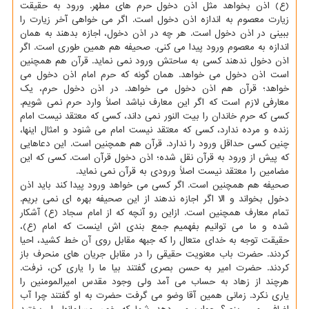
(ع) اذن بخواهد مثل اذن دخول حرم های مطهر. ورود به حقیقت
زیارت معصوم به اندازه اذن دخول است. اگر می خواهی آخر زیارت را
ببینی در اذن دخول است. هر چه در اذن دخول، اجازه بدهند به همان
اندازه به معصوم ورود پیدا می کنی. صحیفه هم همین طوری است. اگر
اذن دخول ندهند کسی به ساحتش ورود نمی نماید. قرآن هم همچنین
است اذن دخول می خواهد. همان گونه که حرم امام اذن دخول می
خواهد؛ قرآن هم اذن دخول می خواهد. در اذن دخول حرم، یک
معارفی لازم است که اگر این معارف نباشد اصلاً وارد حرم نمی شویم.
کسی که حرم خاندان را بیت النور نمی داند، کسی که معتقد نیست امام
زنده و مرده ندارد، کسی که معتقد نیست امام می شنود و امثال اینها،
چنین کسی حداقل ورود را ندارد. قرآن هم همچنین است. این دعاهایی
که پیش از ورود به قرآن نقل شده؛ اذن دخول قرآن است. کسی که این
مضامین را معتقد نیست اصلاً ورودی به قرآن نمی نماید.
صحیفه هم همچنین است. اگر کسی می خواهد ورود پیدا کند باید اذن
دخول بخواند و الا اگر اجازه ندهند از این صحیفه بهره ای نمی بریم.
تمام معارف همچنین است. ازاین رو آنچه که از امام سجاد (ع) آشکار
شده و ما می توانیم بفهمیم جمع بندی اش اینست که امام (ع)،
حقیقت توجه به خدای متعال را که جبهه مقابل روی آن خط کشید، احیا
کردند. حضرت باب معنویت حقیقی را در مقابل جریان های منحرف باز
کردند. حضرت امیر به حسن بصری گفتند بیا ما را یاری کن، نرفت.
هرچند از زهاد به حساب می آمد ولی وجود مقدس امیرالمومنین را
یاری نکرد. زمانی همین آقا وضو می گرفت حضرت به او گفتند چرا آب