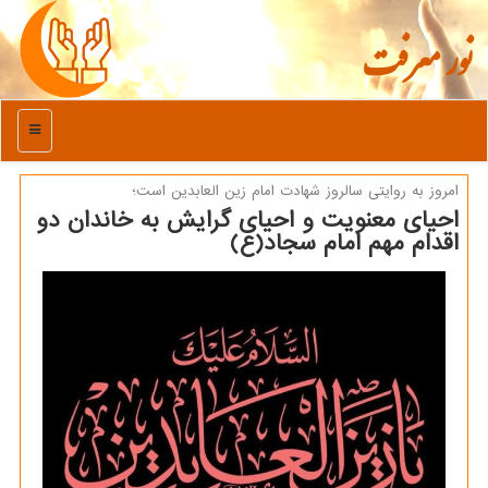
نور معرفت
منو
امروز به روایتی سالروز شهادت امام زین العابدین است؛
احیای معنویت و احیای گرایش به خاندان دو
اقدام مهم امام سجاد(ع)