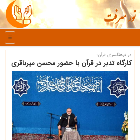
نور معرفت
منو
در فرهنگسرای قرآن؛
کارگاه تدبر در قرآن با حضور محسن میرباقری