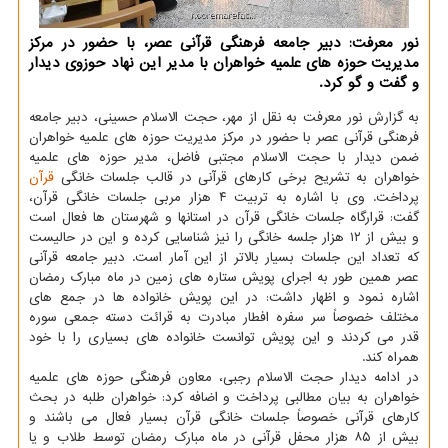
نور معرفت: دبیر جامعه فرهنگی قرآنی عصر، با حضور در مرکز
مدیریت حوزه های علمیه خواهران با مدیر این نهاد حوزوی دیدار
و گفت و گو کرد.
به گزارش نور معرفت به نقل از مهر، حجت الاسلام حسینی، دبیر جامعه
فرهنگی قرآنی عصر با حضور در مرکز مدیریت حوزه های علمیه خواهران
ضمن دیدار با حجت الاسلام مجتبی فاضل، مدیر حوزه های علمیه
خواهران به تشریح برخی کارهای قرآنی در قالب جلسات خانگی
قرآن
پرداخت. وی با اشاره به تربیت ۴ هزار مربی جلسات خانگی قرآن،
گفت: قرارگاه جلسات خانگی قرآن در استانها و شهرستان ها فعال است
و بیش از ۱۲ هزار جلسه خانگی را نیز شناسایی کرده و این در حالیست
که تعداد این جلسات بسیار بالاتر از این آمار است. دبیر جامعه قرآنی
عصر همین طور به اجرای پویش ستاره های زمین در ماه مبارک رمضان
اشاره نمود و اظهار داشت: در این پویش خانواده ها در جمع های
مختلف خصوصاً سر سفره افطار مبادرت به قرائت دسته جمعی سوره
قدر می کردند و این پویش توانست خانواده های بسیاری را با خود
همراه کند.
در ادامه دیدار حجت الاسلام رجبی، معاون فرهنگی حوزه های علمیه
خواهران به بیان مطالبی پرداخت و اضافه کرد: خواهران طلبه در بحث
کارهای قرآنی خصوصاً جلسات خانگی قرآن بسیار فعال می باشند و
بیش از ۸۵ هزار محفل قرآنی در ماه مبارک رمضان توسط طلاب و یا