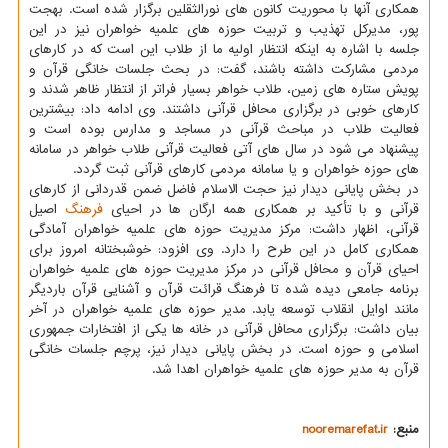
همکاری آنها با محوریت کانون های نورالثقلین برگزار شده است. بهجت
پور، مدیرکل تهذیب و تربیت حوزه های علمیه خواهران نیز در این
جلسه با اشاره به اینکه انتظار اولیه ما از طلاب این است که در کارهای
مردمی مشارکت داشته باشند، گفت: در بحث جلسات خانگی قرآن و
پویش ستاره های زمین، طلاب خواهر بسیار فراتر از انتظار ظاهر شدند و
کارهای خوبی در برگزاری محافل قرآنی داشتند. وی ادامه داد: بیشترین
فعالیت طلاب در مباحث قرآنی در مساجد و مدارس بوده است و
پیشنهاد می شود در سال های آتی فعالیت قرآنی طلاب خواهر در سامانه
های حوزه خواهران و یا سامانه مردمی کارهای قرآنی ثبت گردد.
در بخش پایانی دیدار نیز حجت الاسلام فاضل ضمن قدردانی از کارهای
قرآنی و با تأکید بر همکاری همه ارگان ها در احیای
فرهنگ
اصیل
قرآنی، اظهار داشت: مرکز مدیریت حوزه های علمیه خواهران آمادگی
همکاری کامل در این طرح را دارد. وی افزود: خوشبختانه امروز برای
احیای قرآن و محافل قرآنی در مرکز مدیریت حوزه های علمیه خواهران
برنامه جامعی دیده شده تا فرهنگ قرائت قرآن و آشنایی قرآن باردیگر
مانند اوایل انقلاب توسعه یابد. مدیر حوزه های علمیه خواهران در آخر
بیان داشت: برگزاری محافل قرآنی در خانه ها یکی از افتخارات جمهوری
اسلامی و حوزه است. در بخش پایانی دیدار نیز، پرچم جلسات خانگی
قرآن به مدیر حوزه های علمیه خواهران اهدا شد.
منبع:
nooremarefat.ir