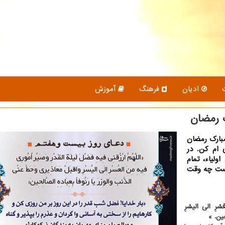
ادیان
فرهنگ
آموزش
 رمضان
مبارک رمضان
 ام کن. در
ولیاء، تمام
یست چه وقت
ُسْرِ الی الیسْرِ
ِحین. »