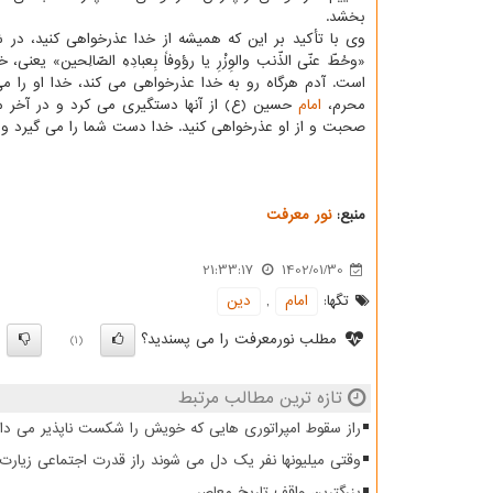
بخشد.
وی با تأکید بر این که همیشه از خدا عذرخواهی کنید، در
«وحُطّ عنّی الذّنب والوِزْرِ یا رؤوفاً بِعبادِهِ الصّالِحین» ی
است. آدم هرگاه رو به خدا عذرخواهی می کند، خدا او را م
محرم،
امام
حسین (ع) از آنها دستگیری می کرد و در آخر مح
صحبت و از او عذرخواهی کنید. خدا دست شما را می گیرد و 
منبع:
نور معرفت
21:33:17
1402/01/30
تگها:
امام
,
دین
مطلب نورمعرفت را می پسندید؟
)
(1)
تازه ترین مطالب مرتبط
راز سقوط امپراتوری هایی که خویش را شکست ناپذیر می دان
وقتی میلیونها نفر یک دل می شوند راز قدرت اجتماعی زیار
بزرگترین واقف تاریخ معاصر