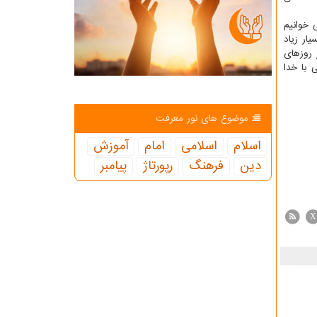
 خوانیم
یار زیاد
 روزهای
 با خدا
موضوع های نور معرفت
اسلام
اسلامی
امام
آموزش
دین
فرهنگ
رپورتاژ
پیامبر
X