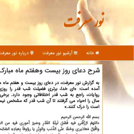
نور معرفت
خانه
آرشیو نور معرفت
درباره نور معرفت
شرح دعای روز بیست وهفتم ماه مبارک
به گزارش نور معرفت، در دعای روز بیست و هفتم ماه 
آمده است: «ای خدا، برتری فضیلت شب قدر را روزی
روایات، راجع به شب قدر اختلافاتی وجود دارد. برخی ا
سال را احیاء می گرفتند تا آن شب قدر که مشخص ن
است را درک کنند.»
بسم الله الرحمن الرحیم
«اللهمّ ارْزُقْنی فیهِ فَضْلَ لَیلَةِ القَدْرِ وصَیرْ أموری فیهِ من الع
واقْبَلْ مَعاذیری وحُطّ عنّی الذّنب والوِزْرِ یا رؤوفاً بِعبادِهِ الصّال