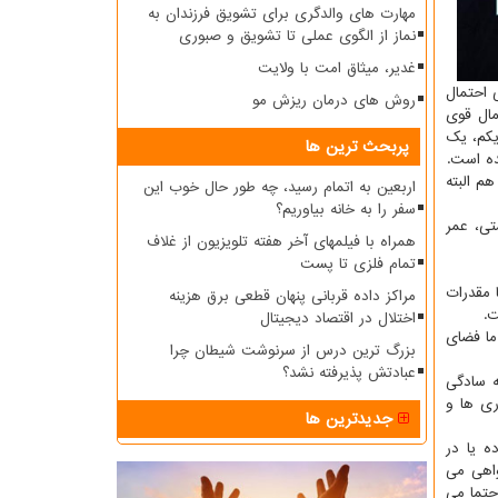
مهارت های والدگری برای تشویق فرزندان به
نماز از الگوی عملی تا تشویق و صبوری
غدیر، میثاق امت با ولایت
ی احتمال
روش های درمان ریزش مو
مال قوی
کم، یک
پربحث ترین ها
ه است.
م البته
اربعین به اتمام رسید، چه طور حال خوب این
سفر را به خانه بیاوریم؟
تی، عمر
همراه با فیلمهای آخر هفته تلویزیون از غلاف
تمام فلزی تا پست
 مقدرات
مراکز داده قربانی پنهان قطعی برق هزینه
ت.
اختلال در اقتصاد دیجیتال
ما فضای
بزرگ ترین درس از سرنوشت شیطان چرا
عبادتش پذیرفته نشد؟
ه سادگی
ری ها و
جدیدترین ها
ه یا در
واهی می
حتما می