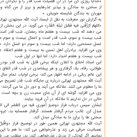
«خدایا روزی کن مرا در آن فضیلت شب قدر را و بگردان در 
از سختی به سادگی و بپذیر عذرهایم و بریز از من گناه و ب
مهربان به بندگان شایسته خویش. »
به گزارش نور معرفت به نقل از ایسنا، آیت الله مجتهدی تهران
«اللهمّ ارْزُقْنی فیهِ فَضْلَ لَیلَةِ القَدْرِ» می گوید: در ا
می دهند که شب بیست و هفتم ماه رمضان، شب قدر است. در 
شب بیست و سوم، شب قدر است و اعمال بیست و سوم مهم
غسل مستحبی دارند؛ اما شب بیست و سوم دو غسل دارد. 
وی می افزاید: برادران اهل تسنن به بیست و هفتم اعتقاد دا
شب بیست و هفتم احیاء دارد؛ اما تنها در اول شب.
این استاد اخلاق با اعلان اینکه برخی قایل به شب قدر بود
طولانی، رفاه، بلا، گرفتاری و هر پیشامدی در شب قدر اتفاق 
این عالم ربانی در ادامه اظهار می کند: برخی اولیاء، تمام
آیت الله مجتهدی تهرانی درباره ی جایگاه شب قدر تصریح می 
ما را معلوم می کنند. ملائکه می آیند و دور دل ما می گردند؛
وی می افزاید: گوشه ای از آن جای محبت زن و بچه است. 
خالی در دل نداریم تا ملائکه در آن فرود بیایند.
ایشان سپس درباب فراز «وصَیرْ أموری فیهِ من العُسْرِ الی 
مبدل کن. غالب مردم گرفتار هستند. گرفتار همسایه بد، عروس
سختی ها را برای ما به سادگی مبدل کند.
آیت الله مجتهدی تهرانی همین طور در توضیح فراز «واقْبَل
عصبانیت حرفی می زند و عذرخواهی می کند؛ ما هم با این د
نماییم. اگر کودکی از پدرش عذرخواهی کند، پدر منقلب می شود