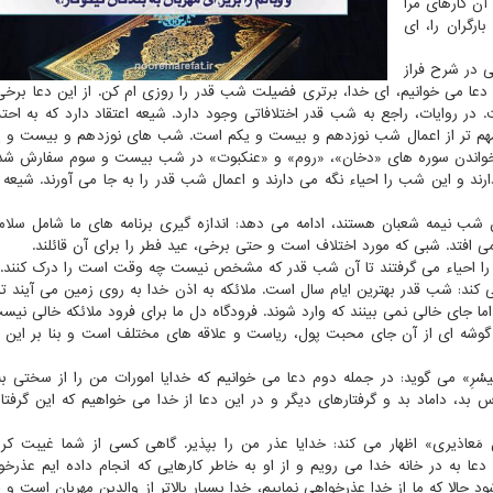
آن کارهای مرا
ارگران را، ای
ی در شرح فراز
ین بخش از دعا می خوانیم، ای خدا، برتری فضیلت شب قدر را روزی ام کن. از این دعا برخ
روایات، راجع به شب قدر اختلافاتی وجود دارد. شیعه اعتقاد دارد که به احت
 تر از اعمال شب نوزدهم و بیست و یکم است. شب های نوزدهم و بیست و ی
خواندن سوره های «دخان»، «روم» و «عنکبوت» در شب بیست و سوم سفارش شد
رند و این شب را احیاء نگه می دارند و اعمال شب قدر را به جا می آورند. شیعه ه
ن شب نیمه شعبان هستند، ادامه می دهد: اندازه گیری برنامه های ما شامل سلام
می افتد. شبی که مورد اختلاف است و حتی برخی، عید فطر را برای آن قائلند.
 سال را احیاء می گرفتند تا آن شب قدر که مشخص نیست چه وقت است را درک کنند.
کند: شب قدر بهترین ایام سال است. ملائکه به اذن خدا به روی زمین می آیند تا
 اما جای خالی نمی بینند که وارد شوند. فرودگاه دل ما برای فرود ملائکه خالی نیس
گوشه ای از آن جای محبت پول، ریاست و علاقه های مختلف است و بنا بر این 
الیسْرِ» می گوید: در جمله دوم دعا می خوانیم که خدایا امورات من را از سختی ب
 بد، داماد بد و گرفتارهای دیگر و در این دعا از خدا می خواهیم که این گرفتا
ْ مَعاذیری» اظهار می کند: خدایا عذر من را بپذیر. گاهی کسی از شما غیبت کرد
عا به در خانه خدا می رویم و از او به خاطر کارهایی که انجام داده ایم عذرخ
 حالا که ما از خدا عذرخواهی نماییم، خدا بسیار بالاتر از والدین مهربان است و 