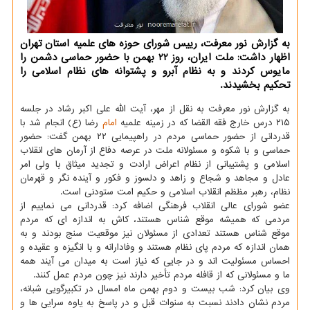
به گزارش نور معرفت، رییس شورای حوزه های علمیه استان تهران
اظهار داشت: ملت ایران، روز 22 بهمن با حضور حماسی دشمن را
مایوس کردند و به نظام آبرو و پشتوانه های نظام اسلامی را
تحکیم بخشیدند.
به گزارش نور معرفت به نقل از مهر، آیت الله علی اکبر رشاد در جلسه
۲۱۵ درس خارج فقه القضا که در زمینه علمیه
امام
رضا (ع) انجام شد با
قدردانی از حضور حماسی مردم در راهپیمایی ۲۲ بهمن گفت: حضور
حماسی و با شکوه و مسئولانه ملت در عرصه دفاع از آرمان های انقلاب
اسلامی و پشتیبانی از نظام اعراض ارادت و تجدید میثاق با ولی امر
عادل و مجاهد و شجاع و زاهد و دلسوز و فکور و آینده نگر و قهرمان
نظام، رهبر مظظم انقلاب اسلامی و حکیم امت ستودنی است.
عضو شورای عالی انقلاب فرهنگی اضافه کرد: قدردانی می نماییم از
مردمی که همیشه موقع شناس هستند، کاش به اندازه ای که مردم
موقع شناس هستند تعدادی از مسئولان نیز موقعیت سنج بودند و به
همان اندازه که مردم پای نظام هستند و وفادارانه و با انگیزه و عقیده و
احساس مسئولیت اند و در جایی که نیاز است به میدان می آیند همه
ما و مسئولانی که از قافله مردم تأخیر دارند نیز چون مردم عمل کنند.
وی بیان کرد: شب بیست و دوم بهمن ماه امسال در تکبیرگویی شبانه،
مردم نشان دادند نسبت به سنوات قبل و در پاسخ به یاوه سرایی ها و