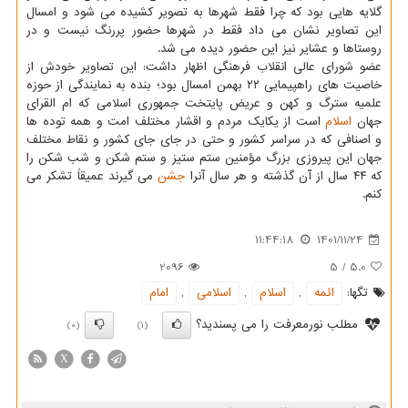
گلایه هایی بود که چرا فقط شهرها به تصویر کشیده می شود و امسال
این تصاویر نشان می داد فقط در شهرها حضور پررنگ نیست و در
روستاها و عشایر نیز این حضور دیده می شد.
عضو شورای عالی انقلاب فرهنگی اظهار داشت: این تصاویر خودش از
خاصیت های راهپیمایی ۲۲ بهمن امسال بود؛ بنده به نمایندگی از حوزه
علمیه سترگ و کهن و عریض پایتخت جمهوری اسلامی که ام القرای
جهان
اسلام
است از یکایک مردم و اقشار مختلف امت و همه توده ها
و اصنافی که در سراسر کشور و حتی در جای جای کشور و نقاط مختلف
جهان این پیروزی بزرگ مؤمنین ستم ستیز و ستم شکن و شب شکن را
که ۴۴ سال از آن گذشته و هر سال آنرا
جشن
می گیرند عمیقاً تشکر می
کنم.
11:44:18
1401/11/24
2096
5
/
5.0
تگها:
ائمه
,
اسلام
,
اسلامی
,
امام
مطلب نورمعرفت را می پسندید؟
(0)
(1)
X