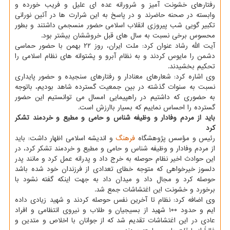
رفتارهای خشونت آمیز و شرورانه عده ای علیل و فریب خورده و
وابسته در صحنه حاضرند و در پاسخ به این شرارت ها در آئین نورانی
تکبیر گویی شب پیروزی انقلاب اسلامی حضور منسجمی داشتند و بطور
محسوس برخی نسبت به سال های قبل خروششان بیشتر بود.
آیت الله رشاد عنوان کرد: ملت ایران، روز ۲۲ بهمن با حضور حماسی
دشمن را مایوس کردند و به نظام آبرو و پشتوانه های نظام اسلامی را
تحکیم بخشیدند.
وی اشاره کرد: شعارهای معنادار و رفتارهای سنجیده و حضور پایداری
نسبت به سنوات گذشته در بین جمعیت گسترده شاهد بودیم، باتوجه
به حضوری که داشتیم در راهپیمایی امسال می توانستیم این حضور
گسترده را احساس نماییم که بسیار باارزش است.
باید از مردم وفادار و وظیفه شناس و حامی و مطیع و خردمند تشکر
کرد
رئیس و مؤسس پژوهشگاه
فرهنگ
و اندیشه اسلامی اظهار داشت: باید
از مردم وفادار و وظیفه شناس و حامی و مطیع و خردمند تشکر کرد، در
این حوادث اخیر نظام حوصله به خرج داد و پدرانه عمل کرد و مانند پدر
دلسوز خیرخواهی که متوجه خطای تعدادی از فرزندان خود شده باشد
حوصله کرد و مجال داد و میدان داد به جهت اینکه گفته نشود با
برخورد و خشونت این اغتشاشات جمع شد.
وی اضافه کرد: نظام تا آخرین نفس حوصله کردند و شهید زیادی داده
ایم و حدود ۱۰۰ شهید از بسیجیان و طلاب و نیروی انتظامی و افراد
عادی در این اغتشاشات تقدیم شد که از جوانان با اخلاص و متدین و