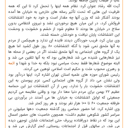
غالباً از طبقات پایین جامعه بودند.
آیت الله رشاد عنوان کرد: نظام همه اینها را تحمل کرد تا این که همه
ظرفیت این هایی که تحت تأثیر رسانه های خارجی به خیابان ها آمده
بودند آشکار شد که وزن آنها چه مقدار است و خود به خود اغتشاشات
فروکش کرد، در این میان هیچ برخوردی نشد و نیروی انتظامی بدون
سلاح در خیابان ها بودند تا معلوم شود از خشم و خشونت و وحشت
این اغتشاشات پایان نیافت و خودشان خسته شدند.
وی بیان کرد: فریب خوردگان دیدند فایده ای ندارد و هیچکس از مردم
به آنها ملحق نمی شود با آنکه اغتشاشات ۸۰ روز طول کشید اما هیچ
یک از گروه های اجتماعی به آنها ملحق نشدند اگر در بعضی از محله ها
نیز شعارهایی شنیده می شد شعارهایی بود که به آنها تلقین می شد و
البته موضوع شعارها فقط بحث سیاسی نبود بلکه به خدا و شهدا و
ائمه
و رهبری محبوب ملت و حکیم امت اسلامی توهین می کردند.
رئیس شورای حوزه های علمیه استان تهران اشاره کرد: اینها دردآور بود
ولی نشان می داد از گروه های اجتماعی کسی عزم پیوستن به این
اغتشاشات خشونت بار را ندارد، پس از آن اغتشاشات نیز این حماسه
عظیم ۲۲ بهمن برای مردم دنیا معنا دار بود و وقتی مقایسه می کردیم
جمعیتی که اوایل اغتشاشات به خیابان ها می آمدند در برآوردی بی
طرفانه جمعیت ۶۰ تا ۱۰۰ هزار نفر بودند و هر روز کمتر شد.
وی اشاره کرد: اما حضور حماسی روز گذشته جمعیت دهها میلیونی در
سراسر کشور شکوهی عظیم داشت؛ همچون خاصیت های حضور امسال
این بود که در نقاط دورافتاده پربرف حتی اجتماعات شایان توجهی دیده
می شد، در سالهای قبل از اجتماعات روستایی کمتر گزارش می شد و