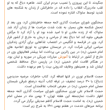
جنگیدند تا این پیروزی را نصیب مردم ایران کنند. طاهره دباغ که به او
لقب مادربزرگ انقلاب را داده اند در خاطراتش از زندان به شکنجه های
شدید توسط ساواک اشاره نموده است.
سخنگوی شورای سیاست گذاری ائمه جمعه خاطرنشان کرد: وی بعد از
تحمل شکنجه های بسیار، به علت شدت جراحت ها از زندان آزاد شد.
ساواک که از زنده ماندن او نا امید شده بود او را آزاد کرد تا مرگش
طبیعی جلوه کند اما دباغ بعد از جراحی و درمان به خارج از کشور فرار
کرد. وی در فرانسه و انگلیس در اعتصاب غذاهایی برای آزادی زندانیان
سیاسی ایرانی شرکت کرد. در عربستان سعودی به توزیع اعلامیه های
امام خمینی (ره) در بین زائرین می پرداخت اما بیشتر فعالیتهای وی در
خارج از کشور در ارتباط با
آموزش
مبارزات چریکی در سوریه و لبنان بود.
در هنگام اقامت امام خمینی (ره) در پاریس دباغ محافظ شخصی
ایشان شد و همینطور وظایف اندرونی بیت را هم برعهده داشت.
حجت الاسلام نوری در انتها اضافه کرد: کتاب خاطرات مرضیه حدیدچی
(دباغ) با ۳۰ درصد تخفیف در غرفه کتاب آدینه درضلع شرقی شبستان
مصلی امام خمینی (ره) در معرض انتخاب علاقمندان است.
حجت الاسلام علی نوری سخنگوی شورای سیاست گذاری ائمه جمعه
اظهار داشت: نمازجمعه این هفته تهران، ۷ بهمن ماه در مصلی امام
خمینی (ره)، به امامت حجت الاسلام کاظم صدیقی برگزار می گردد.
برنامه میزهای خدمت در هفتم بهمن ۱۴۰۱ به شرح زیر است: