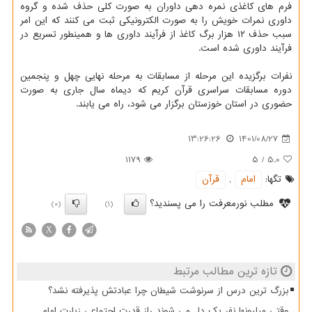
فرم های کاغذی نمره دهی داوران به صورت کلی حذف شده و گروه
داوری نمرات خویش را به صورت الکترونیکی ثبت می کنند که این امر
سبب حذف ۱۲ هزار برگ کاغذ از فرآیند داوری ها و همینطور تسریع در
فرآیند داوری شده است.
نفرات برگزیده این مرحله از مسابقات به مرحله نهایی چهل و پنجمین
دوره مسابقات سراسری قرآن کریم که دیماه سال جاری به صورت
حضوری در استان خوزستان برگزار می شود، راه می یابند.
13:26:26
1401/08/27
1179
5
/
5.0
تگها:
امام
,
قرآن
مطلب نورمعرفت را می پسندید؟
(0)
(1)
X
تازه ترین مطالب مرتبط
بزرگ ترین درس از سرنوشت شیطان چرا عبادتش پذیرفته نشد؟
وقتی میلیونها نفر یک دل می شوند راز قدرت اجتماعی زیارت امام