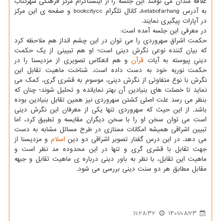
علاقه مندان می توانند این جلسه را از اینستاگرام مرکز فرهنگی شهرکتاب
به آدرس ketabofarhang، کانال تلگرام bookcitycc و صفحه ی این مرکز
در آپارات پیگیری نمایند.
در معرفی این جلسه آمده است:
حکمت اشراق سهروردی را می توان در این چشم انداز هم ملاحظه کرد
که بیان کننده نوعی نگرش دینی است؛ او هم تبیینی از یک حکمت
دینیِ پیوسته به آیات
قرآن
و هم انعکاس تصویری از مزدیسنا را در
حکمت نوریه خود به دست داده است. شناخت ماهیت تقابل این
نگرش با نوع متفاوتی از نگرش دینی، موسوم به قشری گری، کمک می
نماید تا خصلت های بنیادین آن بهتر نمایانده و تحلیل شوند؛ چنان که
بنظر می رسد علت اصلی کشتن سهروردی نیز همین تقابل بنیادین بوده
باشد. از این حیث که سهروردی تنها یکی از معرفان این نگرش دینی
است می توان سخن او را با سخن دیگران مقایسه و تطبیق کرد، اما
تبیین اشراقی همیشه امکانات ممتازی در طرح مسائل مشابه به دست
می دهد. در این درس گفتار تصویر اشراقی دو دین
اسلام
و مزدیسنا از
جهت تقابل با قشری گری و تنها در این محدوده مد نظر است و
ماهیت این تقابل، با نظر به باور دینی درباره ی ماهیت تقابل و جبهه
مقابل مطابق هر دو سنت دینی بررسی می شود.
11:28:32
1401/08/23