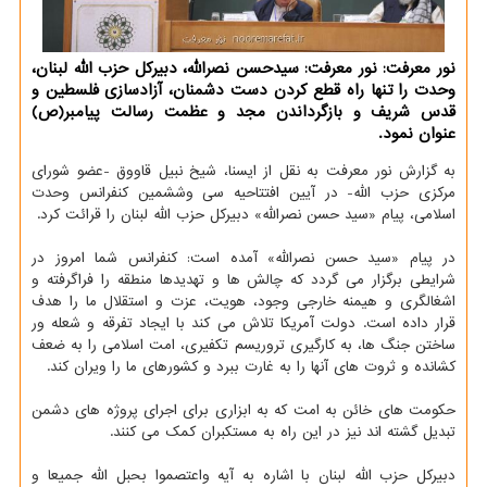
نور معرفت: نور معرفت: سیدحسن نصرالله، دبیرکل حزب الله لبنان،
وحدت را تنها راه قطع کردن دست دشمنان، آزادسازی فلسطین و
قدس شریف و بازگرداندن مجد و عظمت رسالت پیامبر(ص)
عنوان نمود.
به گزارش نور معرفت به نقل از ایسنا، شیخ نبیل قاووق -عضو شورای
مرکزی حزب الله- در آیین افتتاحیه سی وششمین کنفرانس وحدت
اسلامی، پیام «سید حسن نصرالله» دبیرکل حزب الله لبنان را قرائت کرد.
در پیام «سید حسن نصرالله» آمده است: کنفرانس شما امروز در
شرایطی برگزار می گردد که چالش ها و تهدیدها منطقه را فراگرفته و
اشغالگری و هیمنه خارجی وجود، هویت، عزت و استقلال ما را هدف
قرار داده است. دولت آمریکا تلاش می کند با ایجاد تفرقه و شعله ور
ساختن جنگ ها، به کارگیری تروریسم تکفیری، امت اسلامی را به ضعف
کشانده و ثروت های آنها را به غارت ببرد و کشورهای ما را ویران کند.
حکومت های خائن به امت که به ابزاری برای اجرای پروژه های دشمن
تبدیل گشته اند نیز در این راه به مستکبران کمک می کنند.
دبیرکل حزب الله لبنان با اشاره به آیه واعتصموا بحبل الله جمیعا و