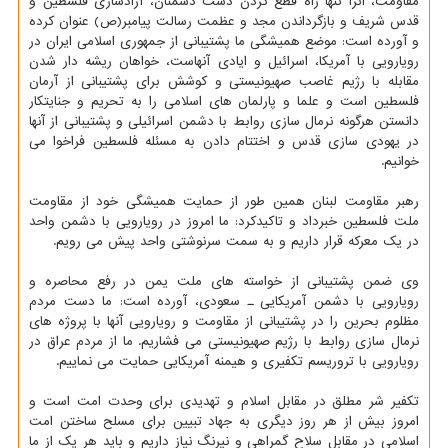
مقاومت، آنرا تنها راه قطع کردن دست دشمنان، آزادسازی فلسطین و
قدس شریف و بازگرداندن مجد و عظمت رسالت پیامبر(ص) عنوان کرده
و آورده است: موضع همیشگی ما پشتیبانی از جمهوری اسلامی ایران در
رویارویی با آمریکا، اسرائیل و ایادی آنهاست، خواهان ریشه دار شدن
مقابله با رژیم غاصب صهیونیستی و کوشش برای پشتیبانی از آرمان
فلسطین است و علما و پارلمان های اسلامی را به تحریم و جنایتکار
دانستن هرگونه نرمال سازی روابط با دشمن اسرائیلی و پشتیبانی از آنها
در یهودی سازی قدس و اختتام دادن به مسئله فلسطین فراخوا می
خوانیم.
رهبر مقاومت لبنان همین طور از حمایت همیشگی خود از مقاومت
ملت فلسطین خبرداد و تاکیدکرد: ما امروز در رویارویی با دشمن واحد
در یک معرکه قرار داریم و به سمت سرنوشتی واحد پیش می رویم.
وی ضمن پشتیبانی از خواسته های ملت یمن در رفع محاصره و
رویارویی با دشمن آمریکایی ـ سعودی، آورده است: ما دست مردم
مظلوم بحرین را در پشتیبانی از مقاومت و رویارویی آنها با پروژه های
نرمال سازی روابط با رژیم صهیونیستی می فشاریم. ما از مردم عراق در
رویارویی با تروریسم تکفیری و هیمنه آمریکایی حمایت می نماییم.
تکفیر شر مطلق در مقابل اسلام و تهدیدی برای وحدت امت است و
امروز بیش از هر روز دیگری به جهاد تبیین برای مسلح ساختن امت
اسلامی در مقابل سلاح گمراهی و نیرنگ نیاز داریم و باید هر یک از ما