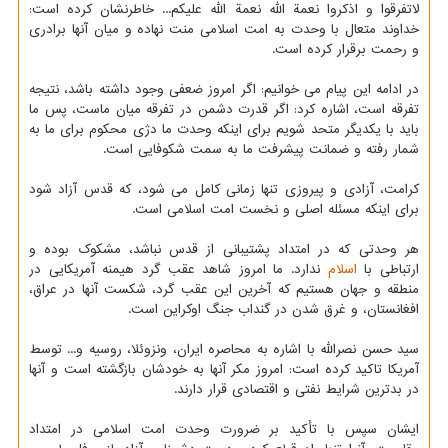
لاتفرقوا و اذکروا نعمة الله نعمة الله علیکم... خاطرنشان کرده است:
خداوند متعال با وحدت به امت اسلامی منت نهاده و میان آنها برادری
و رحمت برقرار کرده است.
در ادامه این پیام می خوانیم: اگر امروز ضعفی وجود داشته باشد، نتیجه
تفرقه است، اشاره کرد: اگر قدرت دشمن در تفرقه میان ماست، پس ما
باید با یکدیگر متحد شویم برای اینکه وحدت ما دژی محکوم برای ما به
شمار رفته و ضمانت پیشرفت ما به سمت شکوفایی است.
کرامت، آزادی و پیروزی تنها زمانی کامل می شود، که قدس آزاد شود
برای اینکه مسئله اصلی و نخست امت اسلامی است.
هر وحدتی که در امتداد پشتیبانی از قدس نباشد، مشکوک بوده و
ارتباطی با
اسلام
ندارد. ما امروز شاهد عقب گرد هیمنه آمریکایی در
منطقه و جهان هستیم که آخرین این عقب گرد، شکست آنها در عراق،
افغانستان، و غرق شدن در گنداب جنگ اوکراین است.
سید حسن نصرالله با اشاره به محاصره ایران، ونزوئلا، روسیه و... توسط
آمریکا تاکید کرده است: امروز مکر آنها به خودشان بازگشته است و آنها
در بدترین شرایط نفتی و اقتصادی قرار دارند.
ایشان سپس با تأکید بر ضرورت وحدت امت اسلامی در امتداد