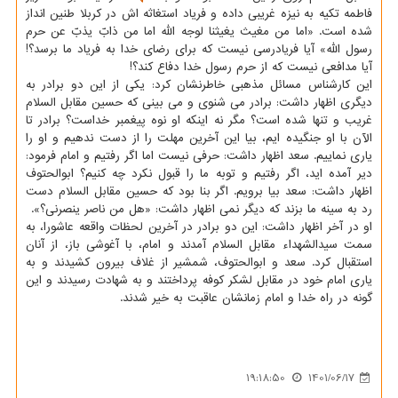
فاطمه تکیه به نیزه غریبی داده و فریاد استغاثه اش در کربلا طنین انداز
شده است. «اما من مغیث یغیثنا لوجه الله اما من ذابّ یذبّ عن حرم
رسول الله» آیا فریادرسی نیست که برای رضای خدا به فریاد ما برسد؟!
آیا مدافعی نیست که از حرم رسول خدا دفاع کند؟!
این کارشناس مسائل مذهبی خاطرنشان کرد: یکی از این دو برادر به
دیگری اظهار داشت: برادر می شنوی و می بینی که حسین مقابل السلام
غریب و تنها شده است؟ مگر نه اینکه او نوه پیغمبر خداست؟ برادر تا
الآن با او جنگیده ایم، بیا این آخرین مهلت را از دست ندهیم و او را
یاری نماییم. سعد اظهار داشت: حرفی نیست اما اگر رفتیم و امام فرمود:
دیر آمده اید، اگر رفتیم و توبه ما را قبول نکرد چه کنیم؟ ابوالحتوف
اظهار داشت: سعد بیا برویم. اگر بنا بود که حسین مقابل السلام دست
رد به سینه ما بزند که دیگر نمی اظهار داشت: «هل من ناصر ینصرنی؟».
او در آخر اظهار داشت: این دو برادر در آخرین لحظات واقعه عاشورا، به
سمت سیدالشهداء مقابل السلام آمدند و امام، با آغوشی باز، از آنان
استقبال کرد. سعد و ابوالحتوف، شمشیر از غلاف بیرون کشیدند و به
یاری امام خود در مقابل لشکر کوفه پرداختند و به شهادت رسیدند و این
گونه در راه خدا و امام زمانشان عاقبت به خیر شدند.
19:18:50
1401/06/17