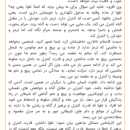
خوب و عاقبت نیک خواهد داشت.
وی افزود: شاید این سؤال برای ما پیش بیاید که اصلاً تقوا یعنی چه؟
تقوا از ماده وقایه به مدلول نگهداری یا خویشتن داری است. یعنی
انسان باتقوا، کسی است که کنترل دارد، ترمز دارد. خودش را در مقابل
گناه کنترل می کند. یک جایی می تواند دست به گناه بزند، حرام بخورد،
فحش و ناسزا بدهد، به نامحرم و صحنه حرام نگاه کند اما ترمز و
خودش را کنترل کند.
حجت الاسلام تاتلاری خاطرنشان کرد: شما تصور کنید، شخصی بخواهد
با ماشینی که ترمز ندارد از جاده ی پر پیچ و خم چالوس به شمال
مسافرت کند، آیا سالم به مقصد می رسد؟ بطور حتم نه! چون در
نخستین پیچ به علت نداشتن ترمز و قدرت کنترل به داخل دره سقوط
می کند و از ادامه مسیر باز می ماند، ولی اگر کسی در همین مسیر با
ماشینی که ترمز دارد حرکت نماید، به سادگی در تمامی پیچ و خم ها
وسیله را کنترل و به مقصد نیز می رسد.
وی ادامه داد: تفاوت انسان متقی با دیگران در همین است. آدمی که
تقوا نداشته باشد، خود کنترلی در مقابل گناه و خواهش های نفسانی
ندارد و در کوچکترین موقعیت و پیچ و خم، گناهی که شیطان در راه
زندگیش قرار می دهد، باز می ماند و گرفتار سقوط و انحطاط می شود
اما افراد با تقوا که قدرت کنترل و پرهیز از گناه و زشتی ها را دارند به
سادگی از موانع و دام های شیطانی عبور و به سر منزل مقصود و
سعادتمندی نیز می رسند.
این کارشناس مسائل مذهبی بیان نمود: تقوا داشتن، قدرت کنترل و
پرهیز از خطا در محیط عاری از گناه هنر نیست، بلکه مهم اینست که در