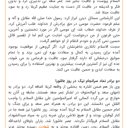
السلام پیوست و عاقبت بخیر شد. عمر سعد بی تدبیری کرد و بدون
فکر و اندیشه در عاقبت کار دست به جنایت عظیم کربلا زد و به سوء
عاقبت مبتلا شد.
این کارشناس مسائل دینی ابراز کرد: رسول خدا صلی الله مقابل و آله و
سلم فرمود: حضرت موسی در حق برادرش از خداوند طلب آمرزش کرد.
از طرف خداوند خطاب شد: ای موسی اگر در مورد نخستین و آخرین،
حتی فرعون از من درخواست کنی، اجابت می کنم اما از تقصیر قاتل
حسین نمی گذرم و خودم انتقام از او خواهم گرفت.
حجت الاسلام تاتلاری خاطرنشان کرد: اگر گروهی از موقعیت بوجود
آمده برای رسیدن به کمال و سعادت بهره ای نمی برند و با تمام
سوابق درخشانی که دارند گرفتار سوء عاقبت و فرجامی بد می شوند،
عده ای نیز از کمترین فرصت بیشترین و بهترین استفاده را برای رسیدن
به سعادت ابدی و حسن عاقبت می کنند.
دو برادر نماد سرانجام نیک در روز عاشورا
وی باز هم ضمن اشاره به بخشی از واقعه کربلا اضافه کرد: دو برادر به
نامهای سعد و ابوالحتوف در لشکر عمر سعد هستند، سابقه ی آنان به
خوارج بر می گردد کسانی که امیرالمؤمنین علی مقابل السلام را واجب
القتل می دانستند. این دو برادر، به همراه عمر سعد و برای جنگ با
امام حسین مقابل السلام به کربلا آمده بودند. روز عاشورا نیز همه جا در
کنار کوفیان بودند و از هیچ تلاشی برای ضربه زدن به سپاه سیدالشهداء
مقابل السلام فروگذار نکردند. عصر عاشورا شد، یاران باوفای اباعبدالله
مقابل السلام روی زمین افتاده بودند و به
شهادت
رسیده بودند عزیز