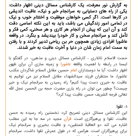
به گزارش نور معرفت، یک کارشناس مسائل دینی اظهار داشت:
یکی از راه های دستیابی به سرانجام خیر و نیک، عاقبت اندیشی
در کارها است. اگر کسی خواهان موفقیت و اختتام خوب و نیک
در تمامی امور زندگیش می باشد، باید به این نکته اساسی دقت
کند و آن این که پیش از انجام هر کاری و هر سخنی، کمی فکر و
تأمل کند و سرانجام سخن و کار خودرا بیندیشد و بنگرد. در واقعه
عاشورا افرادی زیادی همچون حر بن ریاحی تدبیر کردند و با رفتن
به سمت امام زمان شان در دنیا و آخرت عاقبت به خیر شدند.
حجت الاسلام تاتلاری - کارشناس مسائل دینی و مذهبی- در گفتگو با
ایسنا در رابطه با اهمیت واقعه
عاشورا
و زمینه سازی آن برای ظهور
اظهار داشت: آیا ما دوستداران
امام
حسین مقابل السلام شاگردان مکتب
عاشورا، ما منتظران فرزند سیدالشهداء مقابل السلام نیز می توانیم به
عاقبت به خیری دست پیدا کنیم؟ راه رسیدن به سرانجام نیک و خیر
چیست؟ چطور می توان در راه یاری حضرت حجه بن الحسن عجل الله
تعالی فرجه الشریف حسن عاقبت پیدا کرد؟
1- تقوا
این کارشناس مسائل دینی تصریح کرد: نخستین راه رسیده به حسن
عاقبت، تقوا و پرهیزگاری است.
قرآن
مجید در سه جا به این مطلب
اشاره می کند «و العاقبة للمتقین» و عاقبت بخیری و سرانجام نیک
برای پرهیزگاران است. هرکس که در طول عمرش تقوا داشت، سرانجام