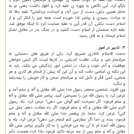
بازگو کرد. اُبی نگاهی به چهره ی عقبه کرد و اظهار داشت: یعنی تو به
خاطر همین دلیل، دست از دین آباء و اجدادت برداشتی؟ عقبه حالا که
به مرادت رسیدی و پیامبر غذا خورده است همه چیز را انکار کن و از
اسلام دست بکش. آن قدر اُبی با عقبه صحبت کرد تا اینکه موفق شد.
عقبه تازه مسلمان از اسلام دست کشید و در جنگ بدر در مقابل لشکر
اسلام ایستاد و به قتل رسید.
3- تدبیر در امور
حجت الاسلام تاتلاری تصریح کرد: یکی از طریق های دستیابی به
سرانجام خیر و نیک، عاقبت اندیشی در کارها است. اگر کسی خواهان
موفقیت و آخر خوب و نیک در تمامی امور زندگیش می باشد، باید به
این نکته ی اساسی دقت کند و آن این که پیش از انجام هر کاری و هر
سخنی، کمی فکر و تأمل کند و سرانجام سخن و کار خویش را بیندیشد
و بنگرد.
وی افزود: شخصی محضر رسول خدا صلی الله مقابل و آله و سلم آمد و
عرض کرد یا رسول الله من را نصیحتی کنید. پیامبر صلی الله مقابل و آله
و سلم فرمود: اگر نصیحت کنم گوش می دهی؟ عرض کرد: بله. رسول
اکرم صلی الله مقابل و آله و سلم فرمود: اگر راه نشانت دهم، عمل می
کنی؟ عرض کرد: حتما. باز پیغمبر خدا صلی الله مقابل و آله و سلم
فرمود: بنده ی خدا اگر سفارشی کنم انجام می دهی؟ عرض کرد: بله یا
رسول الله آمده ام تا آن چه می فرمایی را به کار بگیرم. پیامبر صلی الله
مقابل و آله و سلم پس از سه مرتبه تاکید فرمود «إذا انت هممت بأمر