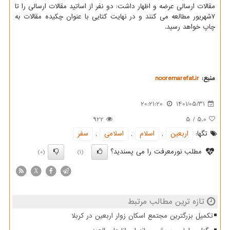
مقالات ارسالی عرضه و اظهار داشت: دو نفر از اساتید مقالات ارسالی را تا
۷شهریور مطالعه می کنند و در نهایت کتایی با عنوان چکیده مقالات به
چاپ خواهد رسید.
منبع:
nooremarefat.ir
20:21:20
1401/05/31
922
5
/
5.0
تگها:
اربعین
,
اسلام
,
اسلامی
,
سفر
مطلب نورمعرفت را می پسندید؟
(0)
(1)
X
تازه ترین مطالب مرتبط
تکمیل بزرگترین مجتمع اسکان زوار اربعین در کربلا