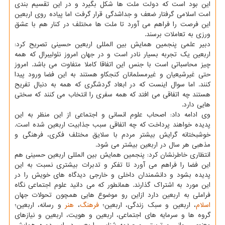
این بود است که دولت ملت ها شکل بگیرد و در این تقسیم بندی
امت اسلامی گرفتار ضعف و جداشدگی قرار گرفت اما پیاده روی اربعین
این فرصت را فراهم می آورد تا ملت ها مختلف در کنار هم با عشق
ورزی به تعاملات برسند.
دبیر علمی پنجمین همایش بین المللی اربعین حسینی تصریح کرد:
اربعین یک تجربه بسیار نادر است و در جهان امروز نئولیبرال که همه
چیز محاسباتی است با جنس این اتفاقا کاملا متفاوت می باشد. امروز
حتی غیرشیعیان و غیرمسلمانان کنجکاو هستند به این فضا ورود پیدا
کنند. اما سوال اینست که در ابعاد گردشگری که همه به دنبال تفریح
هستند چه اتفاقی می افتد که همه سفری را انتخاب می کنند که سختی
هایی دارد.
وی ادامه داد: اصحاب علوم انسانی و اجتماعی از این منظر به این
پدیده خواهند پرداخت که چه اتفاقی سبب جذابیت اربعین شده است.
خوشبختانه گرایش بیشتر مردم با سلایق مختلف فکری، فرهنگی و
مذهبی هر سال در اربعین بیشتر می شود.
انتظاری خاطرنشان کرد: پنجمین همایش بین المللی اربعین حسینی هم
این فضا را فراهم می آورد تا تفکر و تدبرات بیشتری نسبت به این
پدیده بشود و دانشمندان داخلی و خارجی دیدگاه های خویش را در
این مورد به اشتراک گذارند. همانطور که می دانید علوم اجتماعی نگاه
فراملی به اربعین دارد ازاین رو موضوع هایی همچون تحولات جهان
اسلام
، اربعین و سبک زندگی، اربعین؛
فرهنگ
،
هنر
و رسانه، اربعین؛
گروه ها و سرمایه های اجتماعی، اربعین و هویت، اربعین و نیازهای