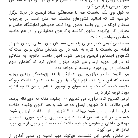
معنوی، روانی و تربیتی و صدمه شناسی اربعین در این دوره همایش
مورد بررسی قرار می گیرد.
به قول وی یک نشست هم با هماهنگی ستاد اربعین در کربلا برگزار
خواهیم شد که اساتید کشورهای مختلف هم مقرر است در چارچوب
سخنان کوتاه در این جلسه حضور پیدا کنند. همینطور نمایشگاه عکس و
معرفی آثار برگزیده سالهای گذشته و کارهای تحقیقاتی را در هم حاشیه
همایش خواهیم داشت.
محمدتقی کرمی دبیر اجرایی پنجمین همایش بین المللی اربعین هم در
ادامه این نشست با اشاره به اینکه در این همایش تلاش براین است که
نگاههای اجتماعی اربعین بررسی شود، اظهار داشت: باتوجه به مقالاتی
که در این حوزه ارسال می شود میتوان اذعان کرد که گفتمان علوم
اجتماعی در این دوره برجسته تر خواهد بود.
وی افزود: ما در برگزاری این همایش با ۱۰۰ پژوهشگر اربعین روبرو
شدیم که این خود یک فهم بزرگ را برای ما به همراه داشت چونکه
متوجه شدیم که یک پدیده جوان و نوظهور به نام اربعین تا چه اندازه
مورد توجه قرار دارد.
کرمی تصریح کرد: برآورد می نماییم ۱۰۰ چکیده مقاله به دبیرخانه برسد،
اصل مقالات تا ۵ شهریور ارسال خواهد شد و هم اکنون چکیده مقالات
برای ما ارسال می شود چونکه تا ۱۴شهریور باید مقالات ارزیابی شود.
همینطور در این همایش احیانا ۸ پنل حضوری و غیرحضوری با حضور
مهمانان داخلی و خارجی خواهیم داشت که مباحث پیرامون اربعین مورد
تبادل قرار می گیرد.
در بخش پایانی این نشست، غیاثوند دبیر کمیته ی علمی آماری از