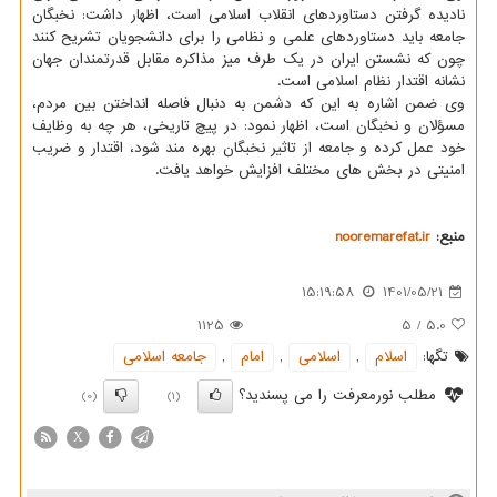
نادیده گرفتن دستاوردهای انقلاب اسلامی است، اظهار داشت: نخبگان
جامعه باید دستاوردهای علمی و نظامی را برای دانشجویان تشریح کنند
چون که نشستن ایران در یک طرف میز مذاکره مقابل قدرتمندان جهان
نشانه اقتدار نظام اسلامی است.
وی ضمن اشاره به این که دشمن به دنبال فاصله انداختن بین مردم،
مسؤلان و نخبگان است، اظهار نمود: در پیچ تاریخی، هر چه به وظایف
خود عمل کرده و جامعه از تاثیر نخبگان بهره مند شود، اقتدار و ضریب
امنیتی در بخش های مختلف افزایش خواهد یافت.
منبع:
nooremarefat.ir
15:19:58
1401/05/21
1125
5
/
5.0
تگها:
اسلام
,
اسلامی
,
امام
,
جامعه اسلامی
مطلب نورمعرفت را می پسندید؟
(0)
(1)
X