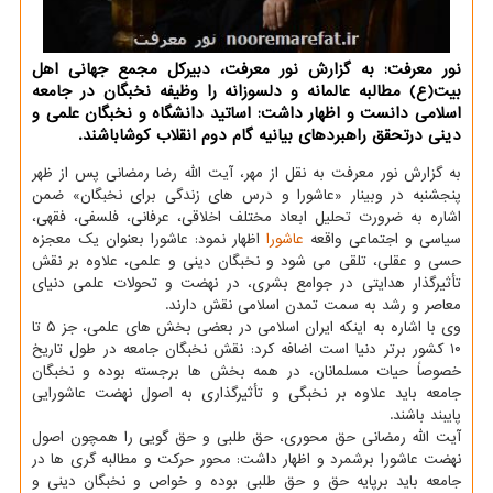
نور معرفت: به گزارش نور معرفت، دبیرکل مجمع جهانی اهل
بیت(ع) مطالبه عالمانه و دلسوزانه را وظیفه نخبگان در جامعه
اسلامی دانست و اظهار داشت: اساتید دانشگاه و نخبگان علمی و
دینی درتحقق راهبردهای بیانیه گام دوم انقلاب کوشاباشند.
به گزارش نور معرفت به نقل از مهر، آیت الله رضا رمضانی پس از ظهر
پنجشنبه در وبینار «عاشورا و درس های زندگی برای نخبگان» ضمن
اشاره به ضرورت تحلیل ابعاد مختلف اخلاقی، عرفانی، فلسفی، فقهی،
سیاسی و اجتماعی واقعه
عاشورا
اظهار نمود: عاشورا بعنوان یک معجزه
حسی و عقلی، تلقی می شود و نخبگان دینی و علمی، علاوه بر نقش
تأثیرگذار هدایتی در جوامع بشری، در نهضت و تحولات علمی دنیای
معاصر و رشد به سمت تمدن اسلامی نقش دارند.
وی با اشاره به اینکه ایران اسلامی در بعضی بخش های علمی، جز ۵ تا
۱۰ کشور برتر دنیا است اضافه کرد: نقش نخبگان جامعه در طول تاریخ
خصوصاً حیات مسلمانان، در همه بخش ها برجسته بوده و نخبگان
جامعه باید علاوه بر نخبگی و تأثیرگذاری به اصول نهضت عاشورایی
پایبند باشند.
آیت الله رمضانی حق محوری، حق طلبی و حق گویی را همچون اصول
نهضت عاشورا برشمرد و اظهار داشت: محور حرکت و مطالبه گری ها در
جامعه باید برپایه حق و حق طلبی بوده و خواص و نخبگان دینی و