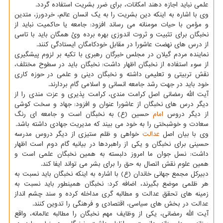
علمی نباید اجازه دهند امکانات، برای ضرر بشریت استفاده گردد.
وی با اشاره به اینکه دین بشریت را به یک انسان عالم، خردورز، متدین
و مؤمن با حیات مومنانه می رساند افزود: جامعه یا حاکمیت نباید از
نخبگان برای تثبیت و ثروت اندوزی بهره برده وئ همگان باید با تاسی
از درس های نهضت عاشورا در مقابل خودکامگان ایستادگی کنند.
نماینده مردم گیلان در مجلس خبرگان رهبری با تکیه بر لزوم پیشگیری
از سوء استفاده از نخبگان اظهار داشت: نخبگان باید در سطوح مختلف،
نقش تربیتی و تعلیمی داشته و نخبگان دینی و علمی در حوزه کاری
خود باید در جهت رشد جامعه انسانی و اسلامی گام بردارند.
آیت الله رمضانی اصل کرامت مندی، کرامت پذیری و عزت مندی را از
دیگر درس های نخبگان از عاشورا عنوان و افزود: جهاد و سخت کوشی
از دیگر دروس
امام
حسین (ع) به نخبگان است و جامعه ای رنگ
سعادت و خوشبختی را به خود می بیند که مدیریت جهادی داشته باشد.
وی با بیان اصل
عدالت
خواهی و ظلم ستیزی از دیگر دروس مدرسه
حسینی برای نخبگان و یکی از راهبردها در بیانیه گام دوم است اظهار
داشت: نسل جوان ما امروز دلبسته به همین نخبگان علمی است و
همین علوم نقش اتصال به حق را برای بشر می تواند ایفا کند.
دبیرکل مجمع جهانی خاندان (ع) با اشاره به اینکه نخبگان باید نسبت به
هر ظلمی موضع بگیرند، اضافه کرد: نخبگان همینطور باید نسبت به
زمینه های تحقق عدالت و مطالبه گری مداخله کرده و سند چشم انداز
عدالت در بخش های سیاسی، اقتصادی و فرهنگی را تدوین کنند.
آیت الله رمضانی، یکی از وظایف مهم نخبگان را مطالبه عالمانه، واقع