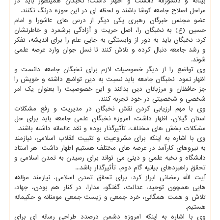
بینانه و دلسوزانه دانست و اظهار داشت: نخبگان همینطور باید در
مراحل اصلاح جامعه کوشا باشند و لحظه ای در این حوزه درنگ نکنند.
عضو مجلس خبرگان رهبری یکی دیگر از درس های عاشورا و امام
حسین (ع) به نخبگان را، اصل حریت و آزادگی برشمرد و خاطرنشان
کرد: نخبگان باید به دور از وابستگی به جایی علم را برای اندیشه، تفکر
و رشد جامعه دنبال کرده و تلاش کنند تا نسل جوان وارد عرصه علمی
شوند.
وی تواضع را از دیگر خصوصیات لازم برای نخبگان جامعه دانست و
اظهار نمود: نخبگان جامعه باید نسبت به دین تواضع داشته و خویش را
جز حافظان و مرزبانان دین بدانند و این خصوصیت را بعنوان یک امر
شخصی و شخصیتی در خود تجربه کنند.
وی با مهم ارزیابی کردن نقش نخبگان در مدیریت و رفع مشکلات
استان گیلان، اظهار داشت: امروزه نخبگان علمی جامعه باید برای حل
مشکلات بخش های مختلف، تأثیرگذار بوده و نقد عالمانه داشته باشند.
وی با اشاره به اینکه برای مشروعیت و تثبیت انقلاب اسلامی، نیازمند
به نیروهای کارآمد در عرصه های مختلف هستیم اظهار داشت: هر استاد
دانشگاه و نخبه علمی و دینی می تواند برای رسیدن به تمدن اسلامی و
تحقق راهبردهای بیانیه گام دوم، تأثیرگذار باشد...
آیت الله رمضانی ابراز کرد: برای تحقق تمدن اسلامی، نیازمند مؤلفه
هایی همچون توحید، عدالت، گفتگو، مدارا، در کنار هم بودن، جهاد،
تلاش و همت همگانی، خرد جمعی و زیست جمعی مومنانه و حکیمانه
هستیم.
وی با اشاره به اینکه امروزه دشمن درصدد طراحی رسانه ای برای