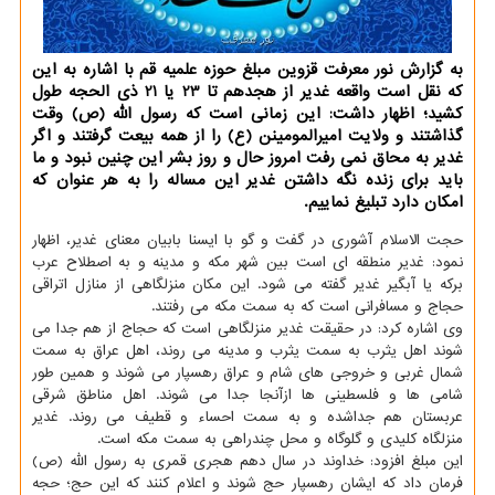
به گزارش نور معرفت قزوین مبلغ حوزه علمیه قم با اشاره به این
که نقل است واقعه غدیر از هجدهم تا 23 یا 21 ذی الحجه طول
کشید؛ اظهار داشت: این زمانی است که رسول الله (ص) وقت
گذاشتند و ولایت امیرالمومینن (ع) را از همه بیعت گرفتند و اگر
غدیر به محاق نمی رفت امروز حال و روز بشر این چنین نبود و ما
باید برای زنده نگه داشتن غدیر این مساله را به هر عنوان که
امکان دارد تبلیغ نماییم.
حجت الاسلام آشوری در گفت و گو با ایسنا بابیان معنای غدیر، اظهار
نمود: غدیر منطقه ای است بین شهر مکه و مدینه و به اصطلاح عرب
برکه یا آبگیر غدیر گفته می شود. این مکان منزلگاهی از منازل اتراقی
حجاج و مسافرانی است که به سمت مکه می رفتند.
وی اشاره کرد: در حقیقت غدیر منزلگاهی است که حجاج از هم جدا می
شوند اهل یثرب به سمت یثرب و مدینه می روند، اهل عراق به سمت
شمال غربی و خروجی های شام و عراق رهسپار می شوند و همین طور
شامی ها و فلسطینی ها ازآنجا جدا می شوند. اهل مناطق شرقی
عربستان هم جداشده و به سمت احساء و قطیف می روند. غدیر
منزلگاه کلیدی و گلوگاه و محل چندراهی به سمت مکه است.
این مبلغ افزود: خداوند در سال دهم هجری قمری به رسول الله (ص)
فرمان داد که ایشان رهسپار حج شوند و اعلام کنند که این حج؛ حجه