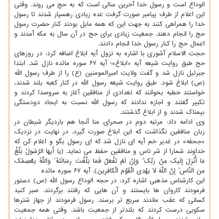
الوداع است و رسول خدا آخرین سالی است که به حج می روند. وقتی
این اعلام از طرف پیامبر صورت گرفت عده زیادی رهسپار شدند تا رسول
خدا را همراهی کنند به جهت این که همه مایل بودند کنار حضرت رسول
حج را انجام دهند. جمعیت زیادی برای حج در آن سال به مکه آمدند و
اعمال حج را کنار رسول خدا انجام دادند.
حجت الاسلام آشوری با اشاره به نزول آیه ابلاغ اضافه کرد: در روزهای
حج طبق روایت شیعه آیه «ابلاغ»؛ آیه ۶۷ سوره مائده نازل شد. ابتدا
جبرئیل نازل شد و گفت ولایت امیرالمومنین (ع) را از طرف رسول الله
(ص) ابلاغ شود. طبق روایت شیعه رسول الله در کنار کعبه بلند شدند،
خواستند خطبه بخوانند که تعدادی از منافقین آغاز به سروصدا کردند و
تکبیر گفتند و اجازه ندادند که رسول الله نسبت به ایجاد دودستگی
بیمناک شدند و از ابلاغ گذشتند.
وی ادامه داد: مرتبه دوم در صحرای منا آنجا هم باردیگر شیطان در
زبان منافقین نگذاشت که این ابلاغ صورت گیرد. در نهایت در نزدیک
«جحفه» در غدیر خم آیه ای نازل شد که ای رسول بگو و اعلام کن که
خداوند شمارا از شر ناس و منافقین حفظ می نماید. (یا أَیهَا الرَّسُولُ بَلِّغْ
مَا أُنْزِلَ إِلَیک مِنْ رَبِّک ۖ وَإِنْ لَمْ تَفْعَلْ فَمَا بَلَّغْتَ رِسَالَتَهُ ۚ وَاللَّهُ یعْصِمُک
مِنَ النَّاسِ ۗ إِنَّ اللَّهَ لَا یهْدِی الْقَوْمَ الْکافِرِینَ). آیه ۶۷ سوره مائده
این کارشناس مذهبی اشاره کرد: در حجه الوداع رسول الله (ص) دستور
فرمودند کاروان ها بایستند و آن هایی که رفتند برگردند. صبر کنید
کسانی که عقب ماندند سریع تر برسند. رسول فرمودند از جهاز شترها
سکویی درست کردند که بلندتر از جمعیت باشد. وقتی همه جمعیت