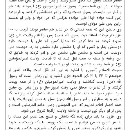
حاضر شدند، رسول الله بالای سکو رفتند و پس از حمد و ثنای خدا خطبه
خواندند. در این فضا حضرت رسول به امیرالمومین (ع) فرمودند بلند شو
و کنار من بایست. رسول دست یدالله را در دستانشان گرفتند و فرمودند
(من کنت مولاه فهذا علی مولاه) هرکس که من مولا و ولی او هستم
ازاین پس علی مولای اوست.
وی بابیان این که همه کسانی که در غدیر خم حاضر بودند قریب به ۱۰۰
هزار نفر بودند؛ اضافه کرد: رسول الله (ص) پس از اعلام ولایت علی (ع)
شروع کردند به دعا کردن که خدایا کسی که علی را دوست دارد
دوستش بدار و کسی که او را دشمنی دارد دشمن بدارد. دوست علی
دوست من است و دشمن علی دشمن من و امر کردند به خلایق که
این واقعه را سینه به سینه نقل کنید که تا قیامت ولایت امیرالمؤمنین
(ع) بر شما واجب شده و بیعت او بر شما واجب است.
حجت الاسلام آشوری با اشاره به این که نقل است واقعه غدیر از
هجدهم تا ۲۳ یا ۲۱ ذی الحجه طول کشید و این زمانی است که رسول
الله (ص) وقت گذاشتند و ولایت امیرالمومینن (ع) را از همه بیعت
گرفتند و اگر غدیر به محاق نمی رفت امروز حال و روز بشر این چنین
نبود، اظهار نمود: ما باید غدیر را سینه به سینه منتقل کرده و زنده نگه
داریم و به سفارش و امر رسول الله (ص) نسل به نسل این ولایت را به
همه اعصار اعلام نماییم که امیر المومنین وصی خاتم المرسلین است و
پس از او دیگر نبی نیست و دامنه ولایت ازآنجا شروع می شود.
وی افزود: ما باید برای زنده نگه داشتن و تبلیغ عید غدیر این مساله را
به هر عنوان که می توانیم با نصب یک پرچم، با یک روایت، با خرید
هدیه برای کودکان، پختن نذری یا پخش کردن شیرینی، هرکس به وسع