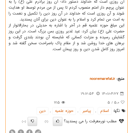
آن روزی است که خداوند دستور داد؛ آن روز برادرم علی (ع) را به
عنوان پرچم دار امتم منصوب کردم تا پس از من مردم توسط او هدایت
شوند و آن روزی است که خداوند در آن روز دین را تکمیل و نعمت را
به امت من تمام کرد و اسلام را به عنوان دین برای آنان پسندید.
این مبلغ حوزه علمیه قم در آخر با اشاره به حدیثی در بحارالانوار از
حضرت علی (ع) بیان کرد: عید غدیر روزی بس بزرگ است. در این روز
گشایش رسیده و منزلت کسانی که شایسته آن بودند بلندی گرفت و
برهان های خدا روشن شد و از مقام پاک باصراحت سخن گفته شد و
امروز روز کامل شدن دین و روز پیمان است.
منبع:
nooremarefat.ir
19:12:54
1401/04/27
715
5
/
5.0
تگها:
اسلام
,
پیامبر
,
حوزه علمیه
,
دین
مطلب نورمعرفت را می پسندید؟
(0)
(1)
X