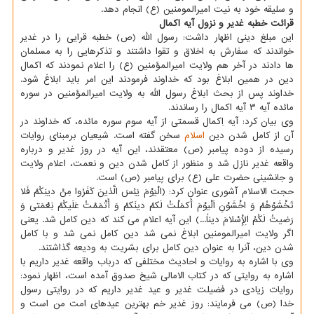
و سلیقه خود به نیت امیرالمومنین (ع) انجام دهد.
قرائت خطبه غدیر و نزول آیه اکمال
این مبلغ دینی اظهار داشت: رسول الله (ص) خطبه قرایی را در غدیر
خواندند که سفارش به اخلاق و تقوا داشتند و تذکرهایی را به مسلمان
ها دادند در آخر هم ولایت امیرالمؤمنین (ع) را اعلام نمودند که اکمال
دین در همین ابلاغ بود که خداوند فرمودند این امر باید ابلاغ شود.
خداوند پس از بحث ابلاغ رسول الله به ولایت امیرالمؤمنین در سوره
مائده آیه ۳ آیه اکمال را رساندند.
وی بیان کرد: آیه اِکمال قسمتی از آیه سوم سوره مائده، که خداوند در
آن از کامل شدن دین
اسلام
سخن گفته است. شیعیان برمبنای روایات
رسیده از دوده پیامبر (ص) معتقدند، این آیه در روز غدیر و درباره
واقعه غدیر نازل شد و منظور از کامل شدن دین و نعمت، اعلام ولایت
و جانشینی حضرت علی (ع) برای پیامبر (ص) است.
حجت الاسلام آشوری عنوان کرد: (الْیَوْمَ یَئِسَ الَّذینَ کَفَرُوا مِنْ دینِکُمْ فَلا
تَخْشَوْهُمْ وَ اخْشَوْنِ اَلْیوْمَ أَکمَلْتُ لَکمْ دینَکمْ وَ أَتْمَمْتُ عَلَیکُمْ نِعْمَتی وَ
رَضیتُ لَکُمُ الْإِسْلامَ دیناً...) این آیه اعلام می کند که دین کامل شد. یعنی
اگر ولایت امیرالمومنین ابلاغ نمی شد دین کامل نمی شد و با کامل
شدن دین، آنرا به عنوان دین کامل برای بشریت به ودیعه گذاشتند.
وی با اشاره به روایات و احادیث مختلفی که درباب واقعه غدیر داریم با
اشاره به روایتی که در کتاب الامالی شیخ صدوق آمده است، اظهار نمود:
روایات زیادی در فضیلت غدیر و عید غدیر داریم که در روایتی رسول
خدا (ص) می فرمایند: روز غدیر خم بهترین عیدهای امت من است و