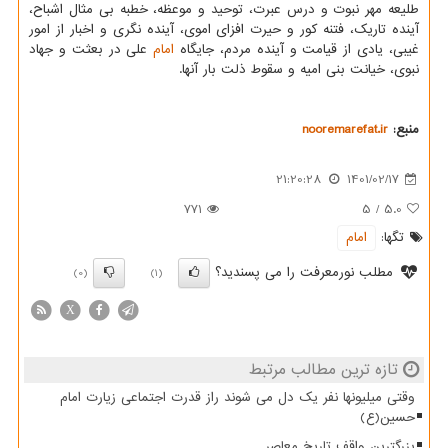
طلیعه مهر نبوت و درس عبرت، توحید و موعظه، خطبه بی مثال اشباح،
آینده تاریک، فتنه کور و حیرت افزای اموی، آینده نگری و اخبار از امور
غیبی، یادی از قیامت و آینده مردم، جایگاه
امام
علی در بعثت و جهاد
نبوی، خیانت بنی امیه و سقوط ذلت بار آنها.
منبع:
nooremarefat.ir
21:20:28
1401/02/17
771
5
/
5.0
تگها:
امام
مطلب نورمعرفت را می پسندید؟
(0)
(1)
X
تازه ترین مطالب مرتبط
وقتی میلیونها نفر یک دل می شوند راز قدرت اجتماعی زیارت امام
حسین(ع)
بزرگترین واقف تاریخ معاصر