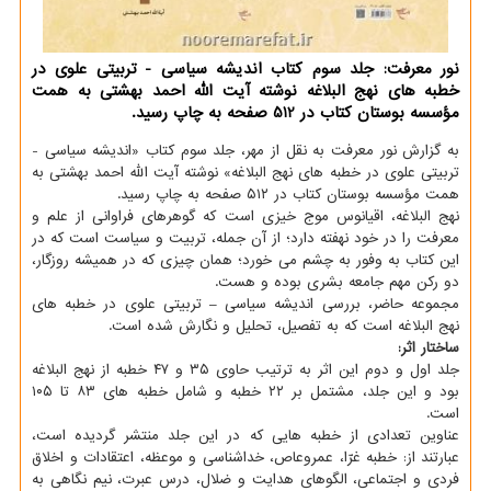
نور معرفت: جلد سوم کتاب اندیشه سیاسی - تربیتی علوی در
خطبه های نهج البلاغه نوشته آیت الله احمد بهشتی به همت
مؤسسه بوستان کتاب در 512 صفحه به چاپ رسید.
به گزارش نور معرفت به نقل از مهر، جلد سوم کتاب «اندیشه سیاسی -
تربیتی علوی در خطبه های نهج البلاغه» نوشته آیت الله احمد بهشتی به
همت مؤسسه بوستان کتاب در ۵۱۲ صفحه به چاپ رسید.
نهج البلاغه، اقیانوس موج خیزی است که گوهرهای فراوانی از علم و
معرفت را در خود نهفته دارد؛ از آن جمله، تربیت و سیاست است که در
این کتاب به وفور به چشم می خورد؛ همان چیزی که در همیشه روزگار،
دو رکن مهم جامعه بشری بوده و هست.
مجموعه حاضر، بررسی اندیشه سیاسی – تربیتی علوی در خطبه های
نهج البلاغه است که به تفصیل، تحلیل و نگارش شده است.
ساختار اثر:
جلد اول و دوم این اثر به ترتیب حاوی ۳۵ و ۴۷ خطبه از نهج البلاغه
بود و این جلد، مشتمل بر ۲۲ خطبه و شامل خطبه های ۸۳ تا ۱۰۵
است.
عناوین تعدادی از خطبه هایی که در این جلد منتشر گردیده است،
عبارتند از: خطبه غرّا، عمروعاص، خداشناسی و موعظه، اعتقادات و اخلاق
فردی و اجتماعی، الگوهای هدایت و ضلال، درس عبرت، نیم نگاهی به