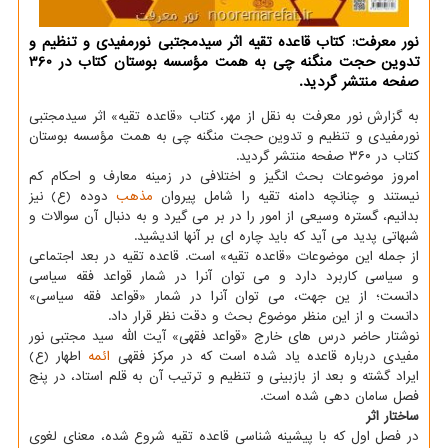
نور معرفت: کتاب قاعده تقیه اثر سیدمجتبی نورمفیدی و تنظیم و
تدوین حجت منگنه چی به همت مؤسسه بوستان کتاب در 360
صفحه منتشر گردید.
به گزارش نور معرفت به نقل از مهر، کتاب «قاعده تقیه» اثر سیدمجتبی
نورمفیدی و تنظیم و تدوین حجت منگنه چی به همت مؤسسه بوستان
کتاب در ۳۶۰ صفحه منتشر گردید.
امروز موضوعات بحث انگیز و اختلافی در زمینه معارف و احکام کم
نیستند و چنانچه دامنه تقیه را شامل پیروان
مذهب
دوده (ع) نیز
بدانیم، گستره وسیعی از امور را در بر می گیرد و به دنبال آن سوالات و
شبهاتی پدید می آید که باید چاره ای بر آنها اندیشید.
از جمله این موضوعات «قاعده تقیه» است. قاعده تقیه در بعد اجتماعی
و سیاسی کاربرد دارد و می توان آنرا در شمار قواعد فقه سیاسی
دانست؛ از ین جهت، می توان آنرا در شمار «قواعد فقه سیاسی»
دانست و از این منظر موضوع بحث و دقت نظر قرار داد.
نوشتار حاضر درس های خارج «قواعد فقهی» آیت الله سید مجتبی نور
مفیدی درباره قاعده یاد شده است که در مرکز فقهی
ائمه
اطهار (ع)
ایراد گشته و بعد از بازبینی و تنظیم و ترتیب آن به قلم استاد، در پنج
فصل سامان دهی شده است.
ساختار اثر
در فصل اول که با پیشینه شناسی قاعده تقیه شروع شده، معنای لغوی