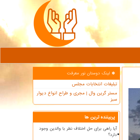
لینک دوستان نور معرفت
تبلیغات انتخابات مجلس
مستر گرین وال | مجری و طراح انواع دیوار
سبز
پربیننده ترین ها
آیا راهی برای حل اختلاف نظر با والدین وجود
دارد؟