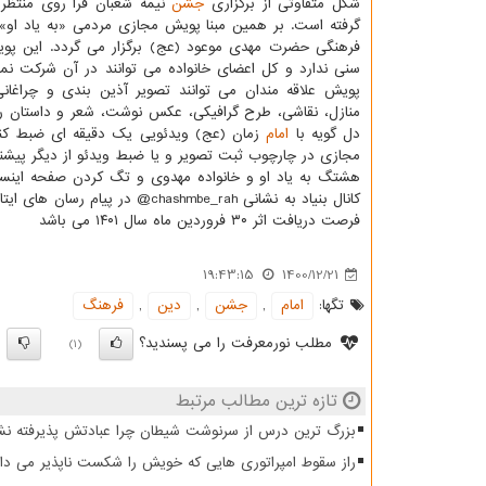
شکل متفاوتی از برگزاری
جشن
نیمه شعبان فرا روی منتظرا
گرفته است. بر همین مبنا پویش مجازی مردمی «به یاد او» 
فرهنگی حضرت مهدی موعود (عج) برگزار می گردد. این پ
سنی ندارد و کل اعضای خانواده می توانند در آن شرکت نماین
پویش علاقه مندان می توانند تصویر آذین بندی و چراغان
منازل، نقاشی، طرح گرافیکی، عکس نوشت، شعر و داستان را 
دل گویه با
امام
زمان (عج) ویدئویی یک دقیقه ای ضبط کنن
مجازی در چارچوب ثبت تصویر و یا ضبط ویدئو از دیگر پیشنها
کانال بنیاد به نشانی ashmbe_rah
فرصت دریافت اثر ۳۰ فروردین ماه سال ۱۴۰۱ می باشد
19:43:15
1400/12/21
تگها:
امام
,
جشن
,
دین
,
فرهنگ
مطلب نورمعرفت را می پسندید؟
)
(1)
تازه ترین مطالب مرتبط
بزرگ ترین درس از سرنوشت شیطان چرا عبادتش پذیرفته نش
راز سقوط امپراتوری هایی که خویش را شکست ناپذیر می دان