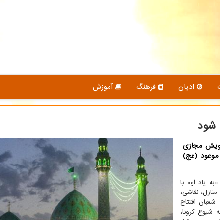
ادیان
فرهنگ
آموزش
 شود
پویش مجازی
موعود (عج)
ه یاد او» با
منازل، نقاشی،
شعبان افتتاح
 شیوع کرونا،