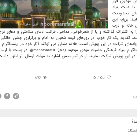
ن مهدوی قرار
با همت بنیاد
ویش محدودیت
د. برپایه این
ی خانه و درب
به اشتراک گذاشته و یا از شعرخوانی، مداحی، قرائت دعای سلامتی و دعای فرج
د. تقدیم یک کار خوب در روزهای نیمه شعبان به امام و برگزاری جشن خانگ
دهای شرکت در این پویش است. علاقه مندان می توانند آثار خود در اینستاگرام را
هشتگ به یاد او و خانواده مهدوی و تگ کردن صفحه اینستاگرام بنیاد فرهنگی حضرت مهدی موعود (عج) 
ch@ در پیام رسان های ایتا در این پویش شرکت نمایند. او در آخر ضمن اشاره به مهلت ارسال اثر اظهار د
896
5
/
5.0
(0
د؟
ستند