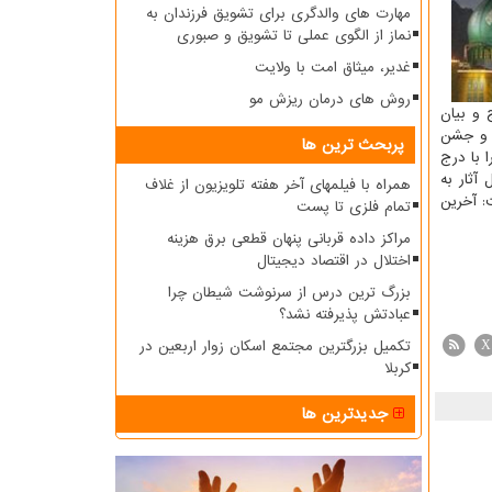
مهارت های والدگری برای تشویق فرزندان به
نماز از الگوی عملی تا تشویق و صبوری
غدیر، میثاق امت با ولایت
روش های درمان ریزش مو
 و بیان
ی و جشن
پربحث ترین ها
 با درج
mahdaviaat.ir@ در پست یا ارسال آثار به
همراه با فیلمهای آخر هفته تلویزیون از غلاف
اشت: آخرین
تمام فلزی تا پست
مراکز داده قربانی پنهان قطعی برق هزینه
اختلال در اقتصاد دیجیتال
بزرگ ترین درس از سرنوشت شیطان چرا
عبادتش پذیرفته نشد؟
تکمیل بزرگترین مجتمع اسکان زوار اربعین در
X
کربلا
جدیدترین ها