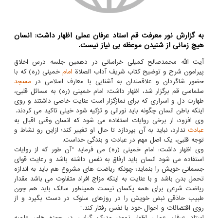
به گزارش نور معرفت قم استاد عرفان عملی اظهار داشت: انسان
هیچ زمانی از شنیدن موعظه بی نیاز نیست.
آیت الله محمدصالح کمیلی خراسانی در دهمین جلسه درس اخلاق
پیرامون شرح و توضیح کتاب شریف آداب الصلاة
امام
خمینی (ره) که با
حضور شاگردان و علاقمندان به آشنایی با معارف اسلامی در
مسجد
سلماسی قم برگزار شد، اظهار داشت: امام خمینی (ره) به مسائل قلبی،
طهارت دل و اسراری که برای نمازگزار است عنایت خاصی داشتند و روی
اینکه باطن انسان چگونه باید نورانی و تزکیه شود خیلی تاکید می کردند.
وی افزود: از برخی روایات استفاده می شود که انسان وقتی اقبال به
عبادت
ندارد، نباید به آن بپردازد تا حال او تغییر کند؛ ازاین رو نشاط و
توجه قلبی، یک اصل مهم در عبادت و بندگی خداست.
وی اظهار داشت: امام خمینی (ره) می فرماید "آن طور که از روایات
استفاده می شود انسان باید ارفاق به نفس داشته باشد و رعایت قوای
جسمانی خویش را بنماید؛ چونکه ریاضت های مشروع هم باید به اندازه
تحمل بدن باشد و با عنایت به اینکه مزاج افراد متفاوت می باشد مقدار
ریاضت شرعی برای همه یکسان نیست همینطور سالک باید هم چون
طبیب حاذقی نبض خویش را در روزهای سلوک در دست بگیرد و از
روی اقتضائات و احوال خود با نفس رفتار کند."
استاد عرفان عملی اظهار نمود: مدرک گرایی در حوزه های علمیه