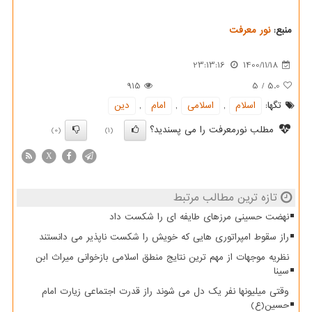
منبع:
نور معرفت
23:13:16
1400/11/18
915
5
/
5.0
تگها:
اسلام
,
اسلامی
,
امام
,
دین
مطلب نورمعرفت را می پسندید؟
(0)
(1)
X
تازه ترین مطالب مرتبط
نهضت حسینی مرزهای طایفه ای را شکست داد
راز سقوط امپراتوری هایی که خویش را شکست ناپذیر می دانستند
نظریه موجهات از مهم ترین نتایج منطق اسلامی بازخوانی میراث ابن
سینا
وقتی میلیونها نفر یک دل می شوند راز قدرت اجتماعی زیارت امام
حسین(ع)