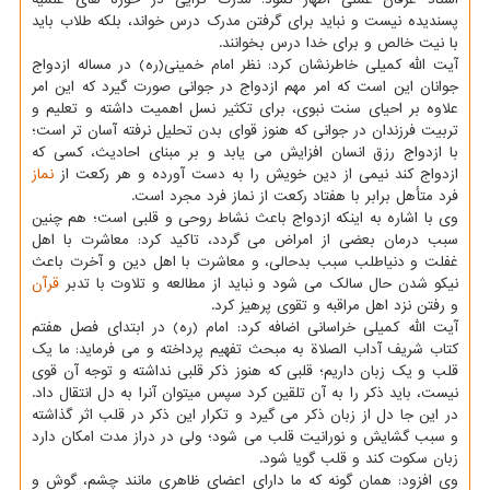
پسندیده نیست و نباید برای گرفتن مدرک درس خواند، بلکه طلاب باید
با نیت خالص و برای خدا درس بخوانند.
آیت الله کمیلی خاطرنشان کرد: نظر امام خمینی(ره) در مساله ازدواج
جوانان این است که امر مهم ازدواج در جوانی صورت گیرد که این امر
علاوه بر احیای سنت نبوی، برای تکثیر نسل اهمیت داشته و تعلیم و
تربیت فرزندان در جوانی که هنوز قوای بدن تحلیل نرفته آسان تر است؛
با ازدواج رزق انسان افزایش می یابد و بر مبنای احادیث، کسی که
ازدواج کند نیمی از دین خویش را به دست آورده و هر رکعت از
نماز
فرد متأهل برابر با هفتاد رکعت از نماز فرد مجرد است.
وی با اشاره به اینکه ازدواج باعث نشاط روحی و قلبی است؛ هم چنین
سبب درمان بعضی از امراض می گردد، تاکید کرد: معاشرت با اهل
غفلت و دنیاطلب سبب بدحالی، و معاشرت با اهل دین و آخرت باعث
نیکو شدن حال سالک می شود و نباید از مطالعه و تلاوت با تدبر
قرآن
و رفتن نزد اهل مراقبه و تقوی پرهیز کرد.
آیت الله کمیلی خراسانی اضافه کرد: امام (ره) در ابتدای فصل هفتم
کتاب شریف آداب الصلاة به مبحث تفهیم پرداخته و می فرماید: ما یک
قلب و یک زبان داریم؛ قلبی که هنوز ذکر قلبی نداشته و توجه آن قوی
نیست، باید ذکر را به آن تلقین کرد سپس میتوان آنرا به دل انتقال داد.
در این جا دل از زبان ذکر می گیرد و تکرار این ذکر در قلب اثر گذاشته
و سبب گشایش و نورانیت قلب می شود؛ ولی در دراز مدت امکان دارد
زبان سکوت کند و قلب گویا شود.
وی افزود: همان گونه که ما دارای اعضای ظاهری مانند چشم، گوش و