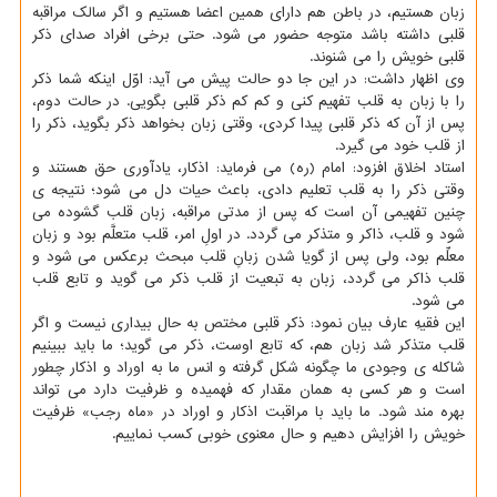
زبان هستیم، در باطن هم دارای همین اعضا هستیم و اگر سالک مراقبه
قلبی داشته باشد متوجه حضور می شود. حتی برخی افراد صدای ذکر
قلبی خویش را می شنوند.
وی اظهار داشت: در این جا دو حالت پیش می آید: اوّل اینکه شما ذکر
را با زبان به قلب تفهیم کنی و کم کم ذکر قلبی بگویی. در حالت دوم،
پس از آن که ذکر قلبی پیدا کردی، وقتی زبان بخواهد ذکر بگوید، ذکر را
از قلب خود می گیرد.
استاد اخلاق افزود: امام (ره) می فرماید: اذکار، یادآوری حق هستند و
وقتی ذکر را به قلب تعلیم دادی، باعث حیات دل می شود؛ نتیجه ی
چنین تفهیمی آن است که پس از مدتی مراقبه، زبان قلب گشوده می
شود و قلب، ذاکر و متذکر می گردد. در اولِ امر، قلب متعلَّم بود و زبان
معلِّم بود، ولی پس از گویا شدن زبانِ قلب مبحث برعکس می شود و
قلب ذاکر می گردد، زبان به تبعیت از قلب ذکر می گوید و تابع قلب
می شود.
این فقیهِ عارف بیان نمود: ذکر قلبی مختص به حال بیداری نیست و اگر
قلب متذکر شد زبان هم، که تابع اوست، ذکر می گوید؛ ما باید ببینیم
شاکله ی وجودی ما چگونه شکل گرفته و انس ما به اوراد و اذکار چطور
است و هر کسی به همان مقدار که فهمیده و ظرفیت دارد می تواند
بهره مند شود. ما باید با مراقبت اذکار و اوراد در «ماه رجب» ظرفیت
خویش را افزایش دهیم و حال معنوی خوبی کسب نماییم.