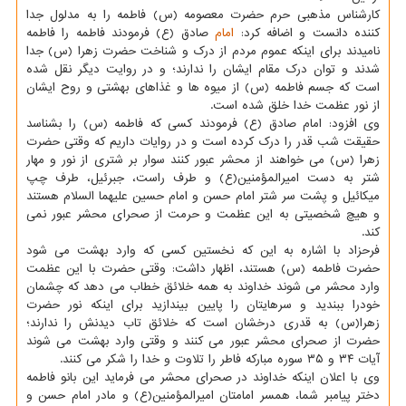
کارشناس مذهبی حرم حضرت معصومه (س) فاطمه را به مدلول جدا
کننده دانست و اضافه کرد:
امام
صادق (ع) فرمودند فاطمه را فاطمه
نامیدند برای اینکه عموم مردم از درک و شناخت حضرت زهرا (س) جدا
شدند و توان درک مقام ایشان را ندارند؛ و در روایت دیگر نقل شده
است که جسم فاطمه (س) از میوه ها و غذاهای بهشتی و روح ایشان
از نور عظمت خدا خلق شده است.
وی افزود: امام صادق (ع) فرمودند کسی که فاطمه (س) را بشناسد
حقیقت شب قدر را درک کرده است و در روایات داریم که وقتی حضرت
زهرا (س) می خواهند از محشر عبور کنند سوار بر شتری از نور و مهار
شتر به دست امیرالمؤمنین(ع) و طرف راست، جبرئیل، طرف چپ
میکائیل و پشت سر شتر امام حسن و امام حسین علیهما السلام هستند
و هیچ شخصیتی به این عظمت و حرمت از صحرای محشر عبور نمی
کند.
فرحزاد با اشاره به این که نخستین کسی که وارد بهشت می شود
حضرت فاطمه (س) هستند، اظهار داشت: وقتی حضرت با این عظمت
وارد محشر می شوند خداوند به همه خلائق خطاب می دهد که چشمان
خودرا ببندید و سرهایتان را پایین بیندازید برای اینکه نور حضرت
زهرا(س) به قدری درخشان است که خلائق تاب دیدنش را ندارند؛
حضرت از صحرای محشر عبور می کنند و وقتی وارد بهشت می شوند
آیات ۳۴ و ۳۵ سوره مبارکه فاطر را تلاوت و خدا را شکر می کنند.
وی با اعلان اینکه خداوند در صحرای محشر می فرماید این بانو فاطمه
دختر پیامبر شما، همسر امامتان امیرالمؤمنین(ع) و مادر امام حسن و