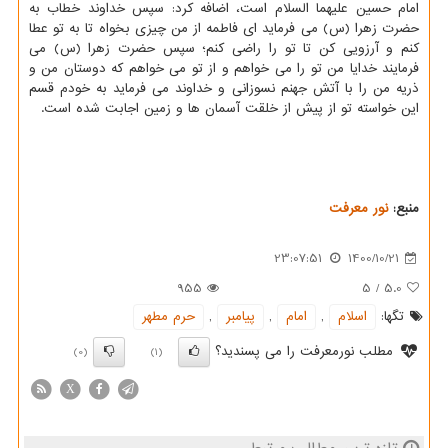
امام حسین علیهما السلام است، اضافه کرد: سپس خداوند خطاب به
حضرت زهرا (س) می فرماید ای فاطمه از من چیزی بخواه تا به تو عطا
کنم و آرزویی کن تا تو را راضی کنم؛ سپس حضرت زهرا (س) می
فرمایند خدایا من تو را می خواهم و از تو می خواهم که دوستان من و
ذریه من را با آتش جهنم نسوزانی و خداوند می فرماید به خودم قسم
این خواسته تو از پیش از خلقت آسمان ها و زمین اجابت شده است.
منبع:
نور معرفت
23:07:51
1400/10/21
955
5
/
5.0
تگها:
اسلام
,
امام
,
پیامبر
,
حرم مطهر
مطلب نورمعرفت را می پسندید؟
(0)
(1)
X