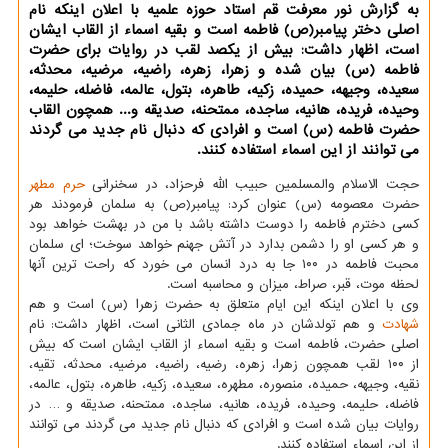
به گزارش نور معرفت قم استاد حوزه علمیه با اعلان اینکه نام
اصلی دختر پیامبر(ص) فاطمه است و بقیه اسماء از القاب ایشان
است، اظهار داشت: بیش از یکصد لقب در روایات برای حضرت
فاطمه (س) بیان شده و زهرا، زهره، راضیه، مرضیه، محدثه،
سعیده، وجیهه، حمیده، زکیه، طاهره، بتول، عالمه، فاضله، حلیمه،
وحیده، فریده، هانیه، ساجده، ممتحنه، صدیقه و... همچون القاب
حضرت فاطمه (س) است و افرادی که دنبال نام جدید می گردند
می توانند از این اسماء استفاده کنند.
حجت الاسلام والمسلمین حبیب الله فرحزاد، در سخنرانی
حرم مطهر
حضرت معصومه (س) عنوان کرد: پیامبر(ص) به سلمان فرمودند هر
کسی دخترم فاطمه را دوست داشته باشد با من در بهشت خواهد بود
و هر کسی او را دشمن بدارد در آتش جهنم خواهد سوخت؛ ای سلمان
محبت فاطمه در ۱۰۰ جا به درد انسان می خورد که راحت ترین آنها
لحظه موت، قبر، صراط، میزان و محاسبه است.
وی با اعلان اینکه این ایام متعلق به حضرت زهرا (س) است و هم
شهادت
و هم تولدشان در ماه جمادی الثانی است، اظهار داشت: نام
اصلی حضرت، فاطمه است و بقیه اسماء از القاب ایشان است که بیش
از ۱۰۰ لقب همچون زهرا، زهره، رضیه، راضیه، مرضیه، محدثه، تقیه،
نقیه، وجیهه، حمیده، منصوره، مطهره، سعیده، زکیه، طاهره، بتول، عالمه،
فاضله، حلیمه، وحیده، فریده، هانیه، ساجده، ممتحنه، صدیقه و … در
روایات بیان شده است و افرادی که دنبال نام جدید می گردند می توانند
از این اسماء استفاده کنند.