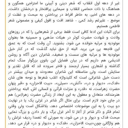
غیر از دهه اول انقلاب که شعر دینی و آیینی ما امتزاجی همگون و
هماهنگ با ذات حماسی انقلاب و سیمایی پرافتخار و درخشان داشت،
در دهه های اخیر، به خاطر افراط در پرداختن به مبحث و غفلت از
موضع - علیرغم رشد کمی - شاهد افت و افول کیفی و مضمونی شعر
فاطمی هستیم.
برای اثبات این ادعا کافی است فقط برخی از شعرهایی را که در روزهای
ولادت و شهادت حضرت کوثر در هیئات مذهبی و حسینیه ها بعنوان
مولودیه و مرثیه خوانده می شود، بشنوید. آن وقت است که به عمق
این فاجعه پی می برید. البته از حق نباید گذشت که در کنار خیل
مولودیه ها و مرثیه های سست و ضعیف، شاعران دین آگاه و روشن
اندیشی هم داریم که در بیان فضایل این بانوی بزرگوار سنگ تمام
گذاشته و اشعاری بسیار ارجمند و فاخر سروده اند که قابل تقدیر و
ستایش است. ولی متاسفانه این شاعران معدودند و میدان بیشتر در
دست خیل شاعرانی است که کلیدواژه اغلب شعرها و نوحه های شان
«فدک»، «دیوار و در»، «آتش»، «سیلی»، «بیت الاحزان» و «قبر پنهان
حضرت زهراست، نه «قدر» و منزلت قرآنی و انسانی اش. البته پرداختن
هنرمندانه، متعادل و معقول به این ابعاد از زندگی حضرت زهرا(س) هم
در جای خود لازم است. برای مثال اگر شاعر در غزلی یک یا در نهایت
دو بیت را به این موضوعات اختصاص دهد، بلااشکال است ولی وقتی
تمام فکر و ذکر شاعر از آغاز تا آخر غزل برگ و بار دادن و بزرگ نمایی
مبحث فدک و دیوار و در می شود، به صورتی که تعمدا ردیف غزلش را
هم واژگانی چون«بیت الاحزان»، «فدک» و «دیوار و در» قرار می دهد،