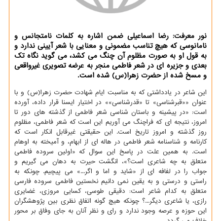
نور معرفت: رضا اسماعیلی ضمن اشاره به کلمات نامتجانس و
نامانوسی که هیچ تناسب مضمونی و معنایی با شعر آیینی ندارد و
به قول او به صورت مظلوم آن چنگ می کشد، می گوید نگاه تک
بعدی و جزیره ای در شعر فاطمی منجر به عرضه تصویری غیرواقعی
و مسخ شده از حضرت زهرا(س) شده است.
این شاعر در یادداشتی که به مناسبت ایام شهادت حضرت زهرا(س) و با
عنوان ««قبرشناسی» تا «قدرشناسی»» در اختیار ایسنا قرار داده، آورده
است: «در پیشینه و باستان شناسی شعر فاطمی از گذشته های دور تا
امروز، نتیجه ای که فراچنگ می آوریم این است که شعر فاطمی، مظلوم
روز گذشته و امروز تاریخ است. این حقیقتی غیرقابل انکار است که
کارنامه و شناسنامه شعر فاطمی در هاله ای از ابهام، و آمیخته به اوهام
است. به همین علت در پاسخ این سوال که «اولین سروده فاطمی
متعلق به چه شاعری است؟»، انگشت حیرت به دهان می گیریم و
جواب را در لفافه ای از «شاید و اما و اگر...» می پیچیم. چونکه به
راستی و درستی و به یقین نمی دانیم نخستین فاطمی سروده فارسی
متعلق به کدام شاعر است: دقیقی طوسی، کسایی مروزی، غضایری
رازی، یا شاعری دیگر...؟ چونکه هیچ گونه اتفاق نظری بین پژوهشگران
این حوزه و عرصه وجود ندارد و رای و نظر آنان به جای وفاق بر محور
خلاف می گردد.