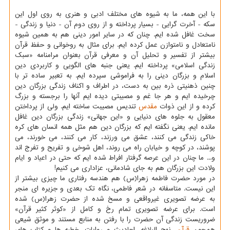
با این همه، ما به شیوه های مختلف ادبی و هنری به روی اول این
سکه - آخرت گرایی - بسیار پرداخته و از روی دوم آن - دنیا و زندگی -
سخت غافل شده ایم. چنان که در سایر امور دینی هم به همین شیوه
نامتعادل و نامتوازن عمل کرده ایم. برای مثال به روخوانی و حفظ قرآن
بیشتر از تفسیر و تحلیل آن و معرفی قرآن بعنوان مرامنامه «سبک
زندگی اسلامی» پرداخته ایم. یعنی جنبه های الگویی و کاربردی دین
اسلام و بزرگان دینی را به فراموشی سپرده ایم. به تعبیر ساده تر با
چنین ذهنیتی ذره بین به دست، در اطراف و اکناف زندگی بزرگان دین
چرخیده ایم و هر جا غم و مصیبتی دیده ایم آنها را برجسته و بزرگ
کرده و از این ذوات
مقدس
تندیس مصیبت ساخته ایم. ولی از پرداختن
معقول به جلوه های دنیایی و «این جهانی» زندگی بزرگان دین غافل
مانده ایم. یعنی نگفته ایم که بزرگان دین هم مثل همه انسان های کره
خاکی زندگی می کنند، عشق می ورزند، کار می کنند، می خورند، می
پوشند، در کوچه و خیابان راه می روند، اهل شوخی و تفریح و تفرج اند
و... ما چنان در این عرصه گرفتار افراط شده ایم که حتی در اعیاد و ایام
ولادت این بزرگان هم به جای شادمانی، عزاداری می کنیم!
در مورد حضرت فاطمه زهرا(س) هم هندسه رفتاری ما چیزی بیشتر از
این نیست. متاسفانه در شعر فاطمی، نگاه تک بعدی و جزیره ای منجر
به عرضه تصویری غیرواقعی و مسخ شده از حضرت زهرا(س) شده
است. برای عرضه تصویری تمام رخ و کامل از «کوثر کثیر قرآن»
ضروریست زندگی آن حضرت را با رفتن به منابع مستند و موثق شیعی
همچون
قرآن
، نهج البلاغه، احادیث و روایات، خطبه ها و کتاب های