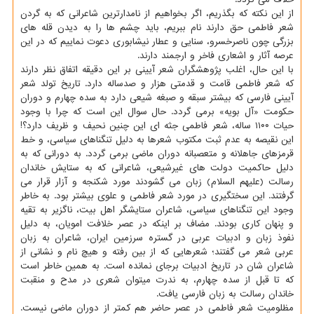
از این نکته که بگذریم، اگر بخواهیم از نامدارترین شاعرانی که به گردن
شعر فاطمی حق دارند نام ببریم، باید چشم ها را به دیدن قله های
بزرگی چون ناصرخسرو، سنایی و عطار نیشابوری دعوت نماییم که در این
عرصه آثار و اشعاری فاخر و ارجمند دارند.
با این حال، اغلب پژوهشگران شعر آیینی بر این دقیقه اتفاق نظر دارند
که شعر فاطمی قامت و قدمتی هزار و صدساله دارد. تاریخ تولد شعر
آیینی فارسی که بیشتر سبقه و صبغه شیعی دارد به سده چهارم و دوران
حکومت «آل بویه» برمی گردد. حال سوال این است که چرا با وجود
حیات ۱۱۰۰ ساله، شعر فاطمی جثه ای این چنین نحیف و ظریف دارد؟!
این نقیصه به عدم ثبت مکتوب شعرها به دلیل تنگناهای سیاسی، و خط
قرمزهای جاهلانه و متعصبانه دوران ماضی برمی گردد. به دورانی که به
دلیل حاکمیت دولت های غیرشیعی، شاعرانی که به ستایش خاندان
رسالت (علیهم السلام) زبان می گشودند مورد شکنجه و آزار قرار می
گرفتند. این سختگیری در مورد شعر فاطمی و علوی بیشتر بود. به خاطر
وجود این تنگناهای سیاسی، شاعران ستایشگر اهل بیت، ناگزیر به تقیه
و پنهان کاری بودند. مضاف بر اینکه در عصر خلافت امویان، به دلیل
نفوذ زبان و ادبیات عربی در گستره سرزمین ایران، شاعران به زبان
عربی شعر می گفتند؛ شعرهایی که از بین رفته و هیچ نام و نشانی از
شاعران شان در تاریخ ادبیات برجای نمانده است. به همین خاطر است
که تا قبل از سده چهارم، به ندرت میتوان شعری در مدح و منقبت
خاندان رسالت به زبان فارسی یافت.
مظلومیت شعر فاطمی در عصر حاضر هم کمتر از دوران ماضی نیست.