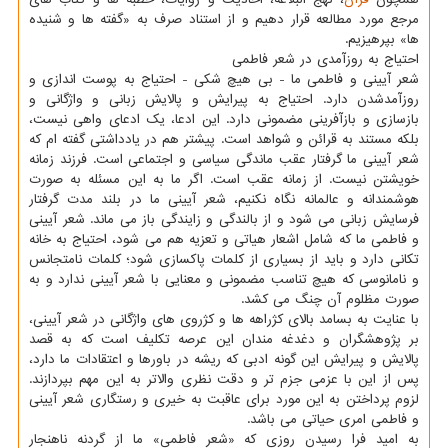
مرجع مورد مطالعه قرار دهیم و از استناد صرف به «گفته ها و شنیده
ها» بپرهیزیم.
احتیاج به روزآمدی در شعر فاطمی
شعر آیینی و فاطمی ما - بی هیچ شکی - احتیاج به پوست اندازی و
روزآمدشدن دارد. احتیاج به پیرایش و پالایش زبانی و واژگانی و
بازسازی و بازآفرینی مضمونی دارد. این ادعا، یک ادعای واهی نیست،
بلکه مستند به قرائن و شواهد است. پیشتر هم در یادداشتی گفته ام که
شعر آیینی ما گرفتار عقب ماندگی سیاسی و اجتماعی است. فرزند زمانه
خویشتن نیست. از زمانه عقب است. اگر ما به این مسئله به صورت
هوشمندانه و عالمانه نگاه نکنیم، شعر آیینی ما در بلند مدت گرفتار
فرسایش زبانی می شود و از بالندگی و زایندگی باز می ماند. شعر آیینی
و فاطمی ما که شامل اشعار هیاتی و تعزیه هم می شود، احتیاج به خانه
تکانی دارد و باید از بسیاری از کلمات پاکسازی شود؛ کلمات نامتجانس
و نامانوسی که هیچ تناسب مضمونی و معنایی با شعر آیینی ندارد و به
صورت مظلوم آن چنگ می کشد.
با عنایت به بسامد بالای کژراهه ها و کژروی های واژگانی در شعر آیینی،
بر پژوهشگران و دغدغه مندان این عرصه تکلیف است که به قصد
پالایش و پیرایش این گونه ادبی که ریشه در باورها و اعتقادات ما دارد،
پس از این با عزمی جزم تر و دقت نظری والاتر به این مهم بپردازند.
لزوم پرداختن به این مورد برای عاقبت به خیری و رستگاری شعر آیینی
و فاطمی امری حیاتی می باشد.
به امید فرا رسیدن روزی که «شعر فاطمی» ما از گردنه ناهنجار