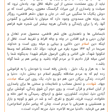
نباید از روی مصلحت سنجی از این دقیقه غافل بود. یادمان نرود که
صیانت و پاسداری از این میراث گرانسنگ معنوی، رسالتی است که بر
دوش یکایک ما سنگینی می کند. در جان و جهان «شعر فاطمی» روزگار
ما، روزنه های مسدودی وجود دارد که میتوان با شناسایی و گشودن
آنها، راه را برای زایندگی و بالندگی هرچه بیشتر این شجره طیبه فراهم
نمود.
نابسامانی ها و ناهنجاری های شعر فاطمی، محصول عدم تعادل و
توازن دینی و فرو افتادن در چاه و چاله افراط و تفریط است. غافل از
اینکه دین
اسلام
دین دانایی و بینایی و میانه روی است و خداوند
صریحا در آیه ۱۴۳ سوره بقره می فرماید: «وکذ لک جعلنکم امه وسطا
لتکونوا شهدآء علی الناس و یکون الرسول علیکم شهیدا: بدینگونه شما را
امتی میانه قرار دادیم تا بر مردم گواه باشید و پیامبر هم بر شما گواه
باشد.»
ما - به هزار و یک دلیل - یادمان رفته است یا خودمان را به فراموشی
زده ایم که به مردم صادقانه بگوییم اسلام دو بخش دارد: «دنیا و
آخرت». زندگی بزرگان دین هم دو رو دارد، یک روی این سکه
عبادت
،
جهاد،
شهادت
، و تحمل مصائب و ناملایمات و سختی ها برای پاسداری
از کیان اسلام و قرآن است، و روی دوم آن شوق زندگی، کوشش برای
آبادی دنیا، تجارت، کشاورزی، عشق و ازدواج، رسیدگی به امور خانه و
خانواده، تربیت فرزند، تفریح و تفرج، آمد و شد در شهر و کوچه و بازار
و همنشینی و همزبانی با مردم است. چنان که پیامبر مکرم اسلام(ص)
هم می فرماید: «الدنیا مزرعه الآخره: دنیا، مزرعه آخرت است.»