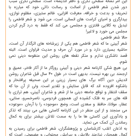
این امر نشانه سطحی نگری و «فقر اندیشه» است. سطحی نگری سبب
دور شدن شعر فاطمی از اصالت و رسالت ذاتی خود که مبارزه با
تحریف و بدعت و خرافه، معرفت افزایی، ظالم ستیزی، مظلوم نوازی،
بیدارگری و احیای کرامت های انسانی است، می شود و شعر فاطمی را
تبدیل به کالایی فانتزی و مجلسی می کند که فقط به درد گرم کردن
مجلس می خورد و لاغیر!
حالا شعر فاطمی
شعر آیینی ما که شعر فاطمی هم یکی از زیرشاخه های اثرگذار آن است،
حاشیه بسیاری دارد و در مورد آن حرف و حدیث فراوان است. البته
قصد ناشکری ندارم و منکر نقطه های روشن این منظومه دینی نمی
شوم.
بی هیچ شکی کارنامه شعر دینی و آیینی روزگار ما از آثار فاخر، عمیق و
ارجمند بی بهره نیست. بدیهی است در طول ۴۰ سال قبل شاعران روشن
اندیش دین آگاه برگ های بسیار زرینی بر این صحیفه پرافتخار و
باشکوه افزوده اند که قابل ستایش و تقدیر است. ولی از آن جا که
سقف انتظار و توقع جامعه دینی ما از شعر و شاعران آیینی، هم ترازی با
قله های سر به فلک کشیده ای همچون فردوسی، ناصرخسرو، سنایی،
عطار، مولانا، حافظ و سعدی است، وضع «موجود» را با آرمان «موعود»
می سنجند و از این منظر در این کارنامه کاستی هایی می بینند که تذکر
و یادآوری این کاستی ها ما را به سمت تلاش بیشتر برای به کمال
رساندن آن کمک می نماید.
به اذعان اغلب کارشناسان و پژوهشگران، شعر فاطمی برای رسیدن به
کمال همچنان نیازمند پالایش و پیرایش محتوایی و مضمونی است که