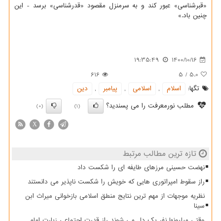
«قبرشناسی» عبور کند و به سرمنزل مقصود «قدرشناسی» برسد - این
چنین باد.»
19:35:49
1400/10/16
616
5
/
5.0
تگها:
اسلام
,
اسلامی
,
پیامبر
,
دین
مطلب نورمعرفت را می پسندید؟
(0)
(1)
X
تازه ترین مطالب مرتبط
نهضت حسینی مرزهای طایفه ای را شکست داد
راز سقوط امپراتوری هایی که خویش را شکست ناپذیر می دانستند
نظریه موجهات از مهم ترین نتایج منطق اسلامی بازخوانی میراث ابن
سینا
وقتی میلیونها نفر یک دل می شوند راز قدرت اجتماعی زیارت امام