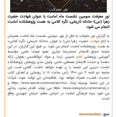
نور معرفت: سومین نشست ماه امامت با عنوان شهادت حضرت
زهرا (س)؛ حادثه تاریخی، نگره کلامی به همت پژوهشکده امامت
انجام می شود.
به گزارش نور معرفت به نقل از مهر، سومین نشست ماه امامت همزمان
با ایام
شهادت
حضرت زهرا (س) با عنوان «حادثه تاریخی، نگره کلامی»
به همت پژوهشکده امامت انجام می شود. بر طبق این گزارش، در این
جلسه حجج الاسلام محمدرضا جباری عضو هیئت علمی مؤسسه
آموزشی پژوهشی
امام
خمینی (ره) و جواد ابوالقاسمی بعنوان ارائه
دهنده و حجت الاسلام مصطفی حاجی ولیئی مدیر پژوهش پژوهشکده
امامت دبیری این جلسه را بر عهده خواهد داشت. گفتنی است این
جلسه دو شنبه ۶ دی ۱۴۰۰ رأس ساعت ۱۸ با رونمایی و اهدای کتاب
«حدیث غضب» همراه خواهد بود. علاقمندان می توانند جهت شرکت
در این جلسه بوسیله لینک https: //www.aparat.com/emamat.ir/live و
https: //www.instagram.com/emamat_ir می توانند اقدام نمایند. یادآور
می شود بنیاد فرهنگی امامت در خیابان معلم، خیابان شهیدین واقع
است.
منبع:
nooremarefat.ir