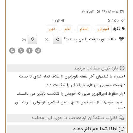
20:28:11
1400/10/05
1216
5
/
5.0
تگها:
آموزش
,
اسلام
,
امام
,
دین
مطلب نورمعرفت را می پسندید؟
(0)
(1)
X
تازه ترین مطالب مرتبط
همراه با فیلمهای آخر هفته تلویزیون از غلاف تمام فلزی تا پست
نهضت حسینی مرزهای طایفه ای را شکست داد
راز سقوط امپراتوری هایی که خویش را شکست ناپذیر می دانستند
نظریه موجهات از مهم ترین نتایج منطق اسلامی بازخوانی میراث ابن
سینا
نظرات بینندگان نورمعرفت در مورد این مطلب
لطفا شما هم
نظر دهید