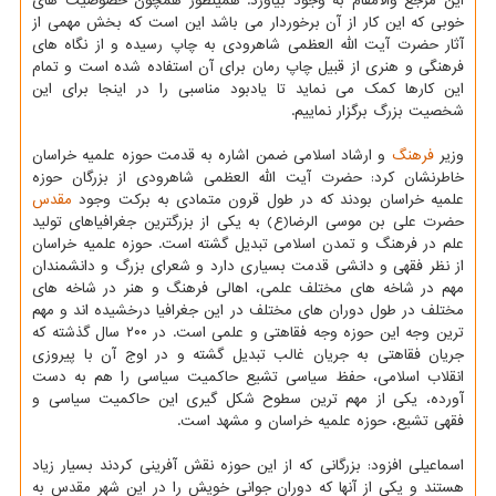
این مرجع والامقام به وجود بیاورد. همینطور همچون خصوصیت های
خوبی که این کار از آن برخوردار می باشد این است که بخش مهمی از
آثار حضرت آیت الله العظمی شاهرودی به چاپ رسیده و از نگاه های
فرهنگی و هنری از قبیل چاپ رمان برای آن استفاده شده است و تمام
این کارها کمک می نماید تا یادبود مناسبی را در اینجا برای این
شخصیت بزرگ برگزار نماییم.
وزیر
فرهنگ
و ارشاد اسلامی ضمن اشاره به قدمت حوزه علمیه خراسان
خاطرنشان کرد: حضرت آیت الله العظمی شاهرودی از بزرگان حوزه
علمیه خراسان بودند که در طول قرون متمادی به برکت وجود
مقدس
حضرت علی بن موسی الرضا(ع) به یکی از بزرگترین جغرافیاهای تولید
علم در فرهنگ و تمدن اسلامی تبدیل گشته است. حوزه علمیه خراسان
از نظر فقهی و دانشی قدمت بسیاری دارد و شعرای بزرگ و دانشمندان
مهم در شاخه های مختلف علمی، اهالی فرهنگ و هنر در شاخه های
مختلف در طول دوران های مختلف در این جغرافیا درخشیده اند و مهم
ترین وجه این حوزه وجه فقاهتی و علمی است. در ۲۰۰ سال گذشته که
جریان فقاهتی به جریان غالب تبدیل گشته و در اوج آن با پیروزی
انقلاب اسلامی، حفظ سیاسی تشیع حاکمیت سیاسی را هم به دست
آورده، یکی از مهم ترین سطوح شکل گیری این حاکمیت سیاسی و
فقهی تشیع، حوزه علمیه خراسان و مشهد است.
اسماعیلی افزود: بزرگانی که از این حوزه نقش آفرینی کردند بسیار زیاد
هستند و یکی از آنها که دوران جوانی خویش را در این شهر مقدس به