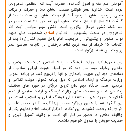
آموختن علم فقه و اصول گذرانده، حضرت آیت الله العظمی شاهرودی
بوده است. خداوند عمر طولانی نصیب ایشان کرد و خیرات و برکات
خیلی از وجود ایشان به وجود آمد. از برکات ایشان این است که بعد از
گذشت ۵۰ سال از تاریخ رحلت ایشان، این همایش با عظمت بسیار در
سه نقطه کشور درحال برگزاری است. نقش مهم سیاسی آیت الله
شاهرودی در مبحث پشتیبانی از فدائیان
اسلام
، شخصیت مبارز شهید
نواب صفوی و پشتیبانی از مرجعیت امام راحل عظیم الشان(ره) بعد از
اتفاقات ۱۵ خرداد از مهم ترین نقاط درخشان در کارنامه سیاسی عمر
پربرکت این فقیه بزرگوار است.
وی تصریح کرد: وزارت فرهنگ و ارشاد اسلامی در دولت مردمی و
انقلابی وظیفه خود می داند که در احیاء هویت ایرانی اسلامی، از
نمادهای مهم این هویت پاسداری و آنها را ترویج کند. در برنامه تحولی
وزارت فرهنگ و ارشاد اسلامی که ذیل برنامه تحولی دولت انقلابی و
مردمی است، جایگاه مهم برای ترویج بزرگان در حوزه های مختلف
پیشبینی شده و حمایت جدی وزارت فرهنگ و ارشاد اسلامی از تمام
فعالان در حوزه های مختلف برای فرهنگ ایرانی و اسلامی است. در
این کنگره هم با همین رویکرد حضور پیدا کردم تا در محضر علما و
افرادی که زحمت کشیدند این کنگره را برگزار کردند، اعلام نماییم یکی از
وظایف قطعی ما حضور در کنار آنها است و وظیفه تسهیل گیری و
حمایت خویش را مبذول خواهیم داشت.