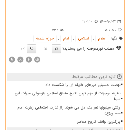
11:01:10
1400/10/03
739
5
/
5.0
تگها:
اسلام
,
اسلامی
,
امام
,
حوزه علمیه
مطلب نورمعرفت را می پسندید؟
(0)
(1)
X
تازه ترین مطالب مرتبط
نهضت حسینی مرزهای طایفه ای را شکست داد
نظریه موجهات از مهم ترین نتایج منطق اسلامی بازخوانی میراث ابن
سینا
وقتی میلیونها نفر یک دل می شوند راز قدرت اجتماعی زیارت امام
حسین(ع)
بزرگترین واقف تاریخ معاصر