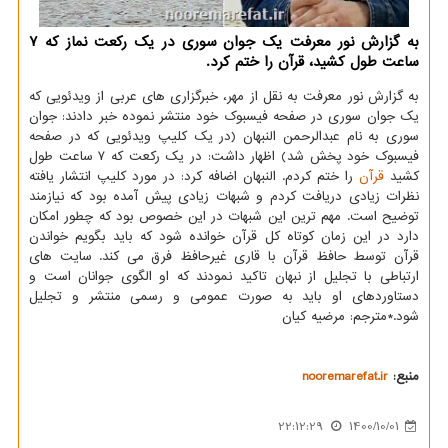
به گزارش نور معرفت یک جوان سوری در یک رکعت نماز که ۷
ساعت طول کشید، قرآن را ختم کرد.
به گزارش نور معرفت به نقل از مهر، خبرگزاری های عربی از ویدئویی که
یک جوان سوری در صفحه فیسبوک خود منتشر نموده خبر دادند: جوان
سوری به نام عبدالرحمن النبهان (در یک کلیپ ویدئویی که در صفحه
فیسبوک خود پخش شد) اظهار داشت: در یک رکعت که ۷ ساعت طول
کشید
قرآن
را ختم کردم. النبهان اضافه کرد: در مورد کلیپ انتشار یافته
نظرات زیادی دریافت کردم و شبهات زیادی پیش آمده بود که نیازمند
توضیح است. مهم ترین این شبهات در این خصوص بود که چطور امکان
دارد در این زمان کوتاه کل قرآن خوانده شود که باید بگویم خواندن
قرآن توسط حافظ قرآن با قاری غیرحافظ فرق می کند. سایت های
ارتباطی با تجلیل از نبهان تاکید نمودند که او الگوی جوانان است و
دستاوردهای او باید به صورت عمومی و رسمی منتشر و تجلیل
شود.*مترجم: مرضیه کیان
منبع:
nooremarefat.ir
22:12:29
1400/10/01