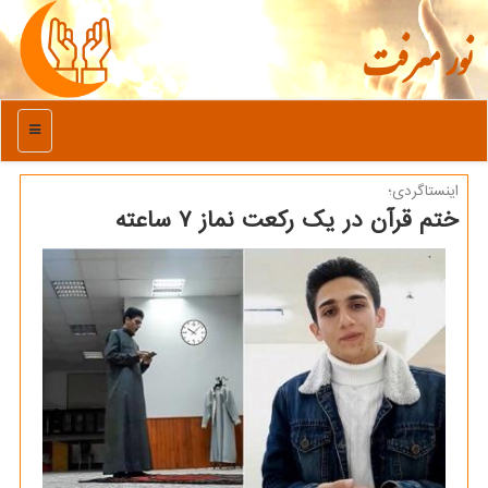
نور معرفت
منو
اینستاگردی؛
ختم قرآن در یک رکعت نماز ۷ ساعته