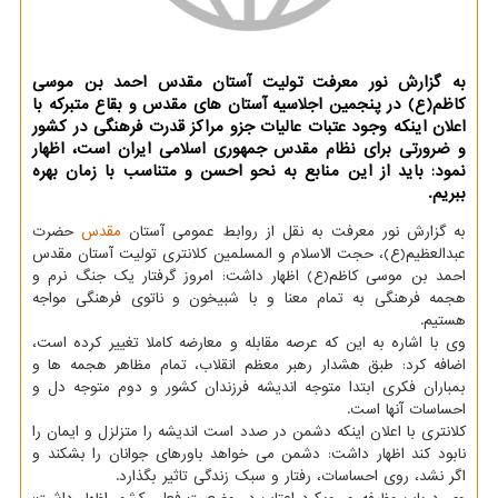
به گزارش نور معرفت تولیت آستان مقدس احمد بن موسی
کاظم(ع) در پنجمین اجلاسیه آستان های مقدس و بقاع متبرکه با
اعلان اینکه وجود عتبات عالیات جزو مراکز قدرت فرهنگی در کشور
و ضرورتی برای نظام مقدس جمهوری اسلامی ایران است، اظهار
نمود: باید از این منابع به نحو احسن و متناسب با زمان بهره
ببریم.
به گزارش نور معرفت به نقل از روابط عمومی آستان
مقدس
حضرت
عبدالعظیم(ع)، حجت الاسلام و المسلمین کلانتری تولیت آستان مقدس
احمد بن موسی کاظم(ع) اظهار داشت: امروز گرفتار یک جنگ نرم و
هجمه فرهنگی به تمام معنا و با شبیخون و ناتوی فرهنگی مواجه
هستیم.
وی با اشاره به این که عرصه مقابله و معارضه کاملا تغییر کرده است،
اضافه کرد: طبق هشدار رهبر معظم انقلاب، تمام مظاهر هجمه ها و
بمباران فکری ابتدا متوجه اندیشه فرزندان کشور و دوم متوجه دل و
احساسات آنها است.
کلانتری با اعلان اینکه دشمن در صدد است اندیشه را متزلزل و ایمان را
نابود کند اظهار داشت: دشمن می خواهد باورهای جوانان را بشکند و
اگر نشد، روی احساسات، رفتار و سبک زندگی تاثیر بگذارد.