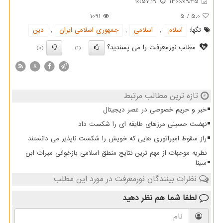
10:57:19
1400/09/25
1091
5
/
5.0
تگها:
اسلام
,
اسلامی
,
جمهوری اسلامی ایران
,
دین
مطلب نورمعرفت را می پسندید؟
(0)
(1)
X
تازه ترین مطالب مرتبط
خبر و حریم خصوصی در عصر دیجیتال
نهضت حسینی مرزهای طایفه ای را شکست داد
راز سقوط امپراتوری هایی که خویش را شکست ناپذیر می دانستند
نظریه موجهات از مهم ترین نتایج منطق اسلامی بازخوانی میراث ابن
سینا
نظرات بینندگان نورمعرفت در مورد این مطلب
لطفا شما هم
نظر دهید