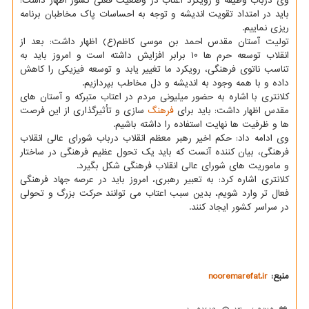
وی درباب وظیفه و رویکرد اعتاب در وضعیت فعلی کشور اظهار داشت:
باید در امتداد تقویت اندیشه و توجه به احساسات پاک مخاطبان برنامه
ریزی نماییم.
تولیت آستان مقدس احمد بن موسی کاظم(ع) اظهار داشت: بعد از
انقلاب توسعه حرم ها ۱۰ برابر افزایش داشته است و امروز باید به
تناسب ناتوی فرهنگی، رویکرد ما تغییر یابد و توسعه فیزیکی را کاهش
داده و با همه وجود به اندیشه و دل مخاطب بپردازیم.
کلانتری با اشاره به حضور میلیونی مردم در اعتاب متبرکه و آستان های
مقدس اظهار داشت: باید برای
فرهنگ
سازی و تأثیرگذاری از این فرصت
ها و ظرفیت ها نهایت استفاده را داشته باشیم.
وی ادامه داد: حکم اخیر رهبر معظم انقلاب درباب شورای عالی انقلاب
فرهنگی، بیان کننده آنست که باید یک تحول عظیم فرهنگی در ساختار
و ماموریت های شورای عالی انقلاب فرهنگی شکل بگیرد.
کلانتری اشاره کرد: به تعبیر رهبری، امروز باید در عرصه جهاد فرهنگی
فعال تر وارد شویم، بدین سبب اعتاب می توانند حرکت بزرگ و تحولی
در سراسر کشور ایجاد کنند.
منبع:
nooremarefat.ir