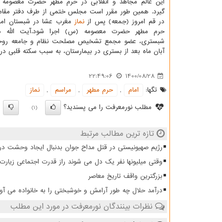
این عالم مجاهد و انقلابی در حرم مطهر حضرت معصومه 
گیرد. همین طور مقرر است مجلس ختمی از طرف دفتر مقا
در قم امروز (جمعه) پس از
نماز
مغرب عشا در شبستان امام
حرم مطهر حضرت معصومه (س) اجرا شود.آیت الله 
آبان ماه بعد از بستری در بیمارستان، به سبب سکته قلبی در سن ۸۴ سالگی از دنی
22:49:06
1400/08/28
تگها:
امام
,
حرم مطهر
,
مراسم
,
نماز
مطلب نورمعرفت را می پسندید؟
)
(1)
تازه ترین مطالب مرتبط
رژیم صهیونیستی در قتل مداح جوان بدنبال ایجاد وحشت د
وقتی میلیونها نفر یک دل می شوند راز قدرت اجتماعی زیار
بزرگترین واقف تاریخ معاصر
درآمد حلال چه طور آرامش و خوشبختی را به خانواده می آو
نظرات بینندگان نورمعرفت در مورد این مطلب