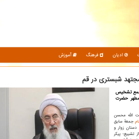
ادیان
فرهنگ
آموزش
مجتهد شبستری در قم
مجمع تشخیص
مطهر حضرت
یت الله محسن
ام
جمعهٔ سابق
 دستان زوار و
تشییع؛ پیکر