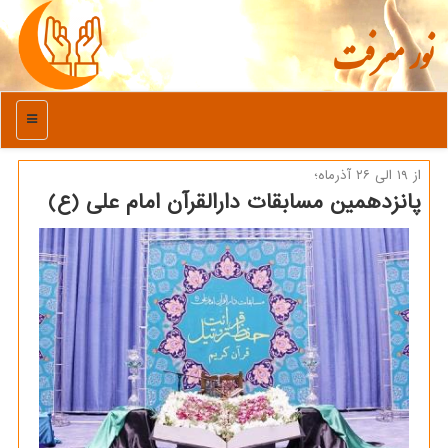
نور معرفت
منو
از ۱۹ الی ۲۶ آذرماه؛
پانزدهمین مسابقات دارالقرآن امام علی (ع)