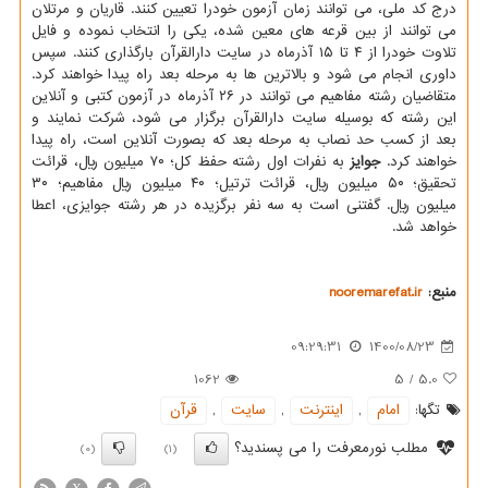
درج کد ملی، می توانند زمان آزمون خودرا تعیین کنند. قاریان و مرتلان
می توانند از بین قرعه های معین شده، یکی را انتخاب نموده و فایل
تلاوت خودرا از ۴ تا ۱۵ آذرماه در سایت دارالقرآن بارگذاری کنند. سپس
داوری انجام می شود و بالاترین ها به مرحله بعد راه پیدا خواهند کرد.
متقاضیان رشته مفاهیم می توانند در ۲۶ آذرماه در آزمون کتبی و آنلاین
این رشته که بوسیله سایت دارالقرآن برگزار می شود، شرکت نمایند و
بعد از کسب حد نصاب به مرحله بعد که بصورت آنلاین است، راه پیدا
خواهند کرد.
جوایز
به نفرات اول رشته حفظ کل؛ ۷۰ میلیون ریال، قرائت
تحقیق؛ ۵۰ میلیون ریال، قرائت ترتیل؛ ۴۰ میلیون ریال مفاهیم؛ ۳۰
میلیون ریال. گفتنی است به سه نفر برگزیده در هر رشته جوایزی، اعطا
خواهد شد.
منبع:
nooremarefat.ir
09:29:31
1400/08/23
1062
5
/
5.0
تگها:
امام
,
اینترنت
,
سایت
,
قرآن
مطلب نورمعرفت را می پسندید؟
(0)
(1)