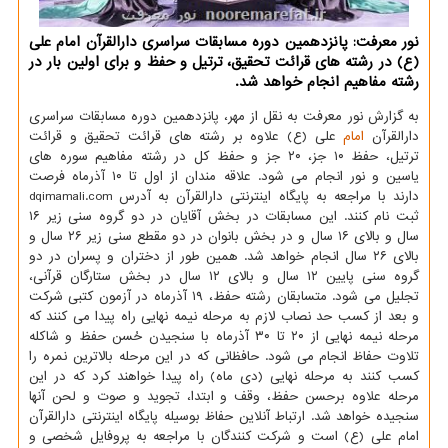
نور معرفت: پانزدهمین دوره مسابقات سراسری دارالقرآن امام علی
(ع) در رشته های قرائت تحقیق، ترتیل و حفظ و برای اولین بار در
رشته مفاهیم انجام خواهد شد.
به گزارش نور معرفت به نقل از مهر، پانزدهمین دوره مسابقات سراسری
دارالقرآن
امام
علی (ع) علاوه بر رشته های قرائت تحقیق و قرائت
ترتیل، حفظ ۱۰ جز، ۲۰ جز و حفظ کل در رشته مفاهیم سوره های
یاسین و نور انجام می شود. علاقه مندان از اول تا ۱۰ آذرماه فرصت
دارند با مراجعه به پایگاه اینترنتی دارالقرآن به آدرس dqimamali.com
ثبت نام کنند. این مسابقات در بخش آقایان در دو گروه سنی زیر ۱۶
سال و بالای ۱۶ سال و در بخش بانوان در دو مقطع سنی زیر ۲۶ سال و
بالای ۲۶ سال انجام خواهد شد. همین طور از دختران و پسران در دو
گروه سنی پایین ۱۲ سال و بالای ۱۲ سال در بخش ستارگان قرآنی،
تجلیل می شود. متسابقان رشته حفظ، ۱۹ آذرماه در آزمون کتبی شرکت
و بعد از کسب حد نصاب لازم به مرحله نیمه نهایی راه پیدا می کنند که
مرحله نیمه نهایی از ۲۰ تا ۳۰ آذرماه با سنجیدن حُسن حفظ و شاکله
تلاوت حفاظ انجام می شود. حافظانی که در این مرحله بالاترین نمره را
کسب کنند به مرحله نهایی (دی ماه) راه پیدا خواهند کرد که در این
مرحله علاوه برحسن حفظ، وقف و ابتدا، تجوید و صوت و لحن آنها
سنجیده خواهد شد. ارتباط آنلاین حفاظ بوسیله پایگاه اینترنتی دارالقرآن
امام علی (ع) است و شرکت کنندگان با مراجعه به پروفایل شخصی و