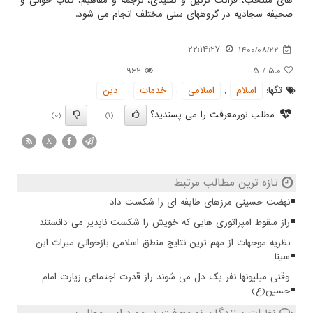
های منتخب، قرائت ترتیل و تقلیدی، ترجمه و مفاهیم، کتاب خوانی و
صحیفه سجادیه در گروههای سنی مختلف انجام می شود.
22:14:27
1400/08/22
962
5
/
5.0
تگها:
اسلام
,
اسلامی
,
خدمات
,
دین
مطلب نورمعرفت را می پسندید؟
(0)
(1)
X
تازه ترین مطالب مرتبط
نهضت حسینی مرزهای طایفه ای را شکست داد
راز سقوط امپراتوری هایی که خویش را شکست ناپذیر می دانستند
نظریه موجهات از مهم ترین نتایج منطق اسلامی بازخوانی میراث ابن
سینا
وقتی میلیونها نفر یک دل می شوند راز قدرت اجتماعی زیارت امام
حسین(ع)