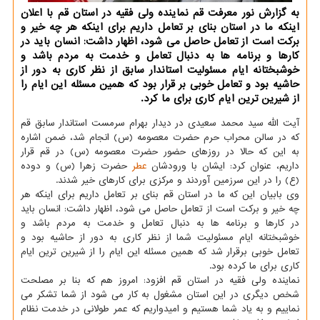
به گزارش نور معرفت قم نماینده ولی فقیه در استان قم با اعلان
اینکه ما در استان بنای بر تعامل داریم برای اینکه هر چه خیر و
برکت است از تعامل حاصل می شود، اظهار داشت: انسان باید در
کارها و برنامه ها به دنبال تعامل و خدمت به مردم باشد و
خوشبختانه ایام مسئولیت استاندار سابق از نظر کاری به دور از
حاشیه بود و تعامل خوبی بر قرار بود که همین مسئله این ایام را
از شیرین ترین ایام کاری برای ما کرد.
آیت الله سید محمد سعیدی در دیدار بهرام سرمست استاندار سابق قم
که در سالن محراب حرم حضرت معصومه (س) انجام شد، ضمن اشاره
به این که حالا در روزهای حضور حضرت معصومه (س) در قم قرار
داریم، عنوان کرد: ایشان با ورودشان
عطر
حضرت زهرا (س) و دوده
(ع) را در این سرزمین آوردند و مرکزی برای کارهای خیر شدند.
وی بابیان این که ما در استان قم بنای بر تعامل داریم برای اینکه هر
چه خیر و برکت است از تعامل حاصل می شود، اظهار داشت: انسان باید
در کارها و برنامه ها به دنبال تعامل و خدمت به مردم باشد و
خوشبختانه ایام مسئولیت شما از نظر کاری به دور از حاشیه بود و
تعامل خوبی برقرار شد که همین مسئله این ایام را از شیرین ترین ایام
کاری برای ما کرده بود.
نماینده ولی فقیه در استان قم افزود: امروز هم که بنا بر مصلحت
شخص دیگری در این استان مشغول به کار می شود از شما تشکر می
نماییم و به یاد شما هستیم و امیدواریم که عمر طولانی در خدمت نظام