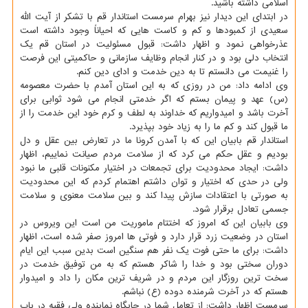
اسلامی داشته باشید.
در ابتدای این دیدار نیز بهرام سرمست استاندار قم با تشکر از آیت الله
سعیدی از کمبودها و کم و کاست هایی که احیاناً وجود داشته است
عذرخواهی نمود و اظهار داشت: قبول مسئولیت در استان قم یک
انتخاب دلی بود و در کنار انجام وظایف سازمانی و حاکمیتی این فرصت
را غنیمت می دانستم تا به دین خدمت و ادای دین کنم.
وی ادامه داد: من در روزی که به این استان آمدم با حضرت معصومه
(س) عهد و پیمان بستم که اگر خدمتی انجام می شود ثوابی برای
آخرت باشد و امیدواریم که خداوند به لطف و کرم خود این خدمت را از
ما قبول کند و کم ما را به زیاد خود بپذیرد.
استاندار قم بابیان این که با آمدن کرونا ما در تعارض بین عقل و دل
بودیم و عقل حکم می کرد که از سلامت مردم صیانت نماییم، اظهار
داشت: ایجاد محدودیت برای تجمعات در اختیار مکنونات قلبی ما نبود
ولی در حدی که اختیار و توان داشتم اهتمام کردم که این محدودیت
به صورتی با اعتقادات سازش پیدا کند و بین سلامت معنوی و سلامت
جسمی تعادل برقرار شود.
وی بابیان این که امروز که اختتام ماموریت من است این ویروس در
استان در وضعیت زرد قرار دارد و فوتی ها امروز صفر شده است، اظهار
داشت: برای ما حتی فوت یک نفر هم سنگین است بدین سبب این ایام
دوران سختی بود و خدا را شاکر هستم که به من توفیق خدمت در
سخت ترین روزگار این مردم و در شریف ترین مکان را داد و امیدوار
هستم که در آخرت شرمنده دوده (ع) نباشم.
سرمست اظهار داشت: از تعامل شما در جایگاه نماینده ولی فقیه در باب