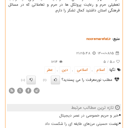
تعطیلی حرم و رعایت پروتکل ها در حرم و تعاملاتی که در مسائل
فرهنگی استان داشتید کمال تشکر را دارم.
منبع:
nooremarefat.ir
21:25:48
1400/08/15
1214
5
/
5.0
تگها:
اسلام
,
اسلامی
,
دین
,
عطر
مطلب نورمعرفت را می پسندید؟
(0)
(1)
X
تازه ترین مطالب مرتبط
خبر و حریم خصوصی در عصر دیجیتال
نهضت حسینی مرزهای طایفه ای را شکست داد