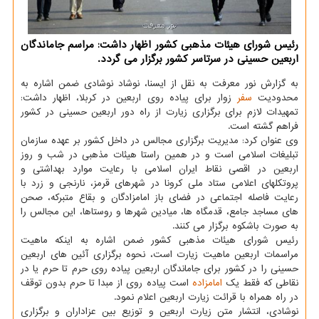
رئیس شورای هیئات مذهبی کشور اظهار داشت: مراسم جاماندگان
اربعین حسینی در سرتاسر کشور برگزار می گردد.
به گزارش نور معرفت به نقل از ایسنا، نوشاد نوشادی ضمن اشاره به
محدودیت
سفر
زوار برای پیاده روی اربعین در کربلا، اظهار داشت:
تمهیدات لازم برای برگزاری زیارت از راه دور اربعین حسینی در کشور
فراهم گشته است.
وی عنوان کرد: مدیریت برگزاری مجالس در داخل کشور بر عهده سازمان
تبلیغات اسلامی است و در همین راستا هیئات مذهبی در شب و روز
اربعین در اقصی نقاط ایران اسلامی با رعایت موارد بهداشتی و
پروتکلهای اعلامی ستاد ملی کرونا در شهرهای قرمز، نارنجی و زرد با
رعایت فاصله اجتماعی در فضای باز امامزادگان و بقاع متبرکه، صحن
های مساجد جامع، قدمگاه ها، میادین شهرها و روستاها، این مجالس را
به صورت باشکوه برگزار می کنند.
رئیس شورای هیئات مذهبی کشور ضمن اشاره به اینکه ماهیت
مراسمات اربعین ماهیت زیارت است، نحوه برگزاری آئین های اربعین
حسینی را در کشور برای جاماندگان اربعین پیاده روی حرم تا حرم یا در
نقاطی که فقط یک
امامزاده
است پیاده روی از مبدا تا حرم بدون توقف
در راه همراه با قرائت زیارت اربعین اعلام نمود.
نوشادی، انتشار متن زیارت اربعین و توزیع بین عزاداران و برگزاری