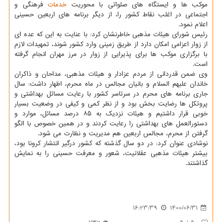
موکب ها و ایستگاه های صلواتی با محوریت
خدمات
فرهنگی و
اجتماعی در اغلب نقاط کشور را، از دیگر برنامه های اربعین حسینی
اعلام نمود.
رئیس شورای هیئات مذهبی خاطرنشان کرد: با عنایت به این که عده ای
از زوار اعزامی امکان دارد از طریق زمینی وارد کشور شوند، تمهیدات لازم
با برگزاری موکب ها برای پذیرایی از زوار در مرز مهران انجام گرفته
است.
وی ضمن قدردانی از مردم عزادار و هیئات مذهبی، مداحان و ذاکران
خاندان علیهم السلام و بانیان مجالس در ماه محرم، اظهار داشت: سال
جاری برنامه های محرم در سرتاسر کشور با رعایت مسائل بهداشتی و
پروتکل ها رضایت بخش بود و از نظر کمی و کیفی در وضعیت بسیار
خوبی قرار داشتیم و هیئات نزدیک به ۸۵ درصد مسائل، موارد و
دستورالعمل های بهداشتی را رعایت کردند و در همین خصوص با الگو
گرفتن از محرم، مجالس اربعین هم مدیریت و نظارت می شود.
نوشادی عنوان کرد: در دو سال گذشته که کشور درگیر انتشار کرونا بود،
بیشتر هیئات مذهبی عقلانیت، شعور و معرفت حسینی را به نمایش
گذاشتند.
16:23:39
1400/06/31