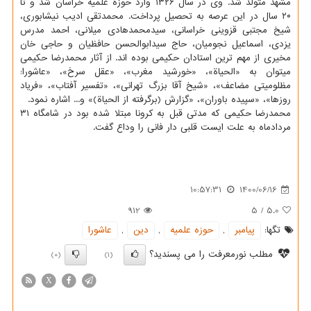
مشهد متولد شد. وی در سال ۱۳۲۶ وارد حوزه علمیه خراسان شد و تا
۲۰ سال در این عرصه به تحصیل پرداخت. محمدتقی ادیب نیشابوری،
شیخ مجتبی قزوینی خراسانی، سیدمحمدهادی میلانی، احمد مدرس
یزدی، اسماعیل نجومیان، حاج سیدابوالحسن حافظیان و حاجی خان
مخیری از مهم ترین استادان حکیمی بوده اند. از آثار محمدرضا حکیمی
میتوان به «الحیاة»، «خورشید مغرب»، «عقل سرخ»، «عاشورا:
مظلومیتی مضاعف»، «شیخ آقا بزرگ تهرانی»، «تفسیر آفتاب»، «فریاد
روزها»، «سپیده باوران»، «گزارش (برگرفته از الحیاة)» و... اشاره نمود.
محمدرضا حکیمی که مدتی قبل به کرونا مبتلا شده بود در شامگاه ۳۱
مردادماه به علت ایست قلبی دار فانی را وداع گفت.
10:57:31
1400/06/16
912
5
/
5.0
تگها:
پیامبر
,
حوزه علمیه
,
دین
,
عاشورا
مطلب نورمعرفت را می پسندید؟
(0)
(1)
X