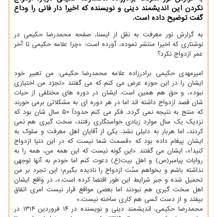
نکردن این اندیشمند دینی و نویسنده که اخیرا دار فانی را وداع
گفت توضیح داده است.
به گزارش نور معرفت به نقل از ایسنا، صفحه محمدرضا حکیمی در
نوشتاری که اخیرا منتشر نموده، آورده است: «چرا علامه حکیمی تا آخر
عمر ازدواج نکرد؟
امیرمهدی حکیمی برادرزاده علامه محمدرضا حکیمی: من تعبیر خود
ایشان را در این حوزه عرض می کنم که می گفتند «تجرّد من اختیاری
نبود»، و حق هم همین است. ایشان در دوره های مختلفی از حیات
شان قصد ازدواج داشته اند اما در هر دوره ای به مشکلاتی برمی خورند
که منتج به نتیجه نمی گردد. فکر می کنم حدوداً ۵۰ سال شان بود که
نزدیک یک سال موارد زیادی خواستگاری رفتند، سخت گیری هم نمی
کردند، اما هربار به دلیلی نشد. یکی از آقایان اهل معرفت و سلوک به
ایشان پیغام داده بود که «قسمت شما نیست که در این دنیا ازدواج
کنید!»، ایشان می گفتند «این گونه نیست که این همه من، همه را به
روایات پیامبر(ص) و اهل بیت(ع) دعوت کنم اما خودم به آنها توجهی
نداشته باشم و بخواهم سنّت ازدواج را نادیده بگیرم؛ این تجرد بر من
تحمیل شده و جبر شرایط این طور اقتضا کرده است.»، در واقع ایشان
اهل سخت گیری هم نبودند اما بعضی مواقع قرار نیست امری اتفاق
بیفتد و از دست کسی هم کاری ساخته نیست.»
محمدرضا حکیمی، اندیشمند دینی و نویسنده در ۱۴ فروردین ۱۳۱۴ در