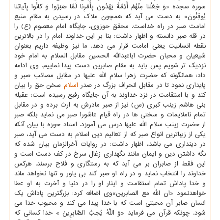
سوره سجده «وَ جَعَلْنا مِنْهُمْ أَئِمَّةً یَهْدُونَ بِأَمْرِنا لَمَّا صَبَرُوا وَ کانُوا بِآیاتِنا
یُوقِنُونَ» به دست می آید که همچون ملاک در رسیدن به مقام منیع
امامت صبر در راه خداست. محقق حوزوی، جایگاه امام معصوم (ع) را
در قله صبر دانسته و اظهار داشت: بنا بر این خداوند امام را در بالاترین
نقطه انسانیت یعنی امامت قرار می دهد. ما نیز وظیفه داریم بعنوان
شیعیان و محبان حضرت اباعبدالله الحسین مقابل السلام به امام خود
نزدیک تر شویم پس باید به مقام صابرین دست پیدا نماییم. وی ادامه
داد: همانگونه که حضرت زهرا سلام الله علیها در مقابل مصائب صبر و
پایداری نمود تا در مقابل انحراف بزرگ در صدر
اسلام
سخن حق را بیان
کند و با استقامت در نزد خداوند به آن جایگاه رفیع رسیده است؛ عقیله
بنی هاشم زینب کبری (س) نیز از صبر مادرش به ارث برده و در مقابل
تمام ناملایمات و سختی ها در راه قیام عاشورا صبر می نماید بلکه صبر
از حضرت زینب سلام الله علیها درس می آموزد. استاد حوزه با بیان آنکه
یکی از زیباترین انواع صبر که از تعالیم دین اسلام به دست می آید، صبر
در دینداری می باشد، اظهار داشت: در روایات آخرالزمان بیان شده که
نگه داشتن دین و ایمان مانند نگهداری زغال سرخ در کف دست است و
این فقط از صابران بر می آید که به رستگاری و فلاح برسند. هرکس
خداوند را انتخاب نماید و در راه او صبر کند بی یاور و تنها نخواهد ماند
و خدا پاداش تمام استقامت و ایثار او را در دنیا و آخرت به او عطا
خواهدنمود «ان الله مع الصابرین»وی اضافه کرد: بزرگترین پاداش یک
انسان صابر آن محبتی است که با خدا پیدا می کند و محبوب خدا می
شود. چونکه قرآن می فرماید «وَ اللَّهُ یُحِبُّ الصَّابِرِینَ » خدا کسانی که