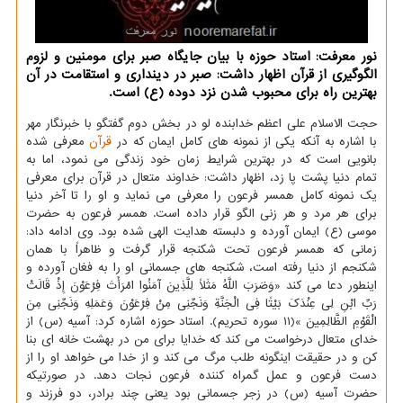
نور معرفت: استاد حوزه با بیان جایگاه صبر برای مومنین و لزوم
الگوگیری از قرآن اظهار داشت: صبر در دینداری و استقامت در آن
بهترین راه برای محبوب شدن نزد دوده (ع) است.
حجت الاسلام علی اعظم خدابنده لو در بخش دوم گفتگو با خبرنگار مهر
با اشاره به آنکه یکی از نمونه های کامل ایمان که در
قرآن
معرفی شده
بانویی است که در بهترین شرایط زمان خود زندگی می نمود، اما به
تمام دنیا پشت پا زد، اظهار داشت: خداوند متعال در قرآن برای معرفی
یک نمونه کامل همسر فرعون را معرفی می نماید و او را تا آخر دنیا
برای هر مرد و هر زنی الگو قرار داده است. همسر فرعون به حضرت
موسی (ع) ایمان آورده و دلبسته هدایت الهی شده بود. وی ادامه داد:
زمانی که همسر فرعون تحت شکنجه قرار گرفت و ظاهراً با همان
شکنجم از دنیا رفته است، شکنجه های جسمانی او را به فغان آورده و
اینطور دعا می کند «وَضَرَبَ اللَّهُ مَثَلًا لِلَّذِینَ آمَنُوا امْرَأَتَ فِرْعَوْنَ إِذْ قَالَتْ
رَبِّ ابْنِ لِی عِنْدَکَ بَیْتًا فِی الْجَنَّةِ وَنَجِّنِی مِنْ فِرْعَوْنَ وَعَمَلِهِ وَنَجِّنِی مِنَ
الْقَوْمِ الظَّالِمِینَ »(۱۱ سوره تحریم). استاد حوزه اشاره کرد: آسیه (س) از
خدای متعال درخواست می کند که خدایا برای من در بهشت خانه ای بنا
کن و در حقیقت اینگونه طلب مرگ می کند و از خدا می خواهد او را از
دست فرعون و عمل گمراه کننده فرعون نجات دهد. در صورتیکه
حضرت آسیه (س) در زجر جسمانی بود یعنی چند برادر، دو فرزند و