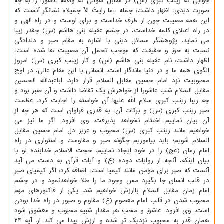
جوابی که زینب کبری (س) در مقابل سوالی که واقعه عاشورا را به چه
صورت دیدی، اظهار داشت: جمله «ما رایتُ الّا جمیلا» نشانگر آنست که
این همه مصیبت چون از طرف خداست و برای اوست و در راه الهی و
در راه اعتلای کلمه خداست، در چشم عقیله بنی هاشم (س) چقدر زیبا
می نماید. پژوهشگر مسائل دینی با اشاره به مقام صبر و دلدادگی
نسبت به حق و حقیقت که موجب تحمل آن مصیبت ها شده است،
اظهار داشت: نام عقیله بنی هاشم (س) و کار زینب کبری (س) امروز
الگوی همه ما و در دنیا ماندگار است. انسانی با این مقام عالی، در اوج
محبوبیت نزد امام حسین مقابل السلام قرار دارد. اباعبدالله الحسین
مقابل السلام شب عاشورا از خواهرش یک تقاضا داشت و آن صبر بود و
چه زیبا زینب کبری سلام الله علیها آن خواسته را اجابت کرد. عظمت
صبر زینب کبری (س) و برکات آن، به قدری فراوان است که هر چه از
آن بیان نماییم اختتام نخواهد پذیرفت. وی افزود: اگر ما نیز می
خواهیم مانند زینب کبری (س) محبوب و عزیز دل امام حسین مقابل
السلام شویم؛ باید بیاموزیم چگونه صبر و مقاومت و استواری در راه
امام زمان (عج) را در خود ایجاد نماییم. حجت الاسلام خدابنده لو با
بیان اینکه، آنچه از روایات دوده (ع) و آیات قرآن به دست می آید
آنست که صبر برای مؤمن مانند کیمیا است، اضافه کرد: اگر کیمیای صبر
در قلب انسان جا بگیرد مس وجود ما را طلا خواهدنمود و در چشم
امام زمان مقابل السلام باارزش خواهیم شد. یکی از فاکتورهای مهم
محبوب شدن در قلب امام معصوم (ع) مقاوم و صبور در راه خدا بودن
است. وی افزود: عاشق و محب هر مقدار شبیه محبوب و معشوق شود
همان قدر به محبوب نزدیک تر شده و ارزش پیدا می کند از. آیه ۲۴