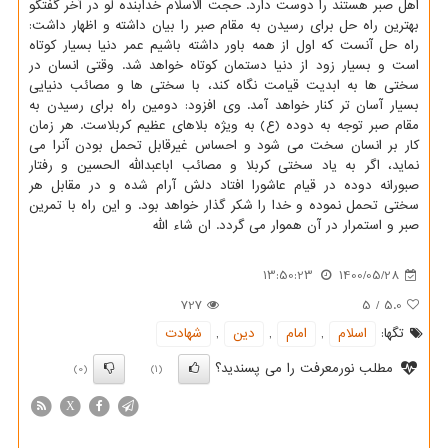
اهل صبر هستند را دوست دارد. حجت الاسلام خدابنده لو در آخر گفتگو
بهترین راه حل برای رسیدن به مقام صبر را بیان داشته و اظهار داشت:
راه حل آنست که اول از همه باور داشته باشیم عمر دنیا بسیار کوتاه
است و بسیار زود از دنیا دستمان کوتاه خواهد شد. وقتی انسان در
سختی ها به ابدیت قیامت نگاه کند، با سختی ها و مصائب دنیایی
بسیار آسان تر کنار خواهد آمد. وی افزود: دومین راه برای رسیدن به
مقام صبر توجه به دوده (ع) به ویژه بلاهای عظیم کربلاست. هر زمان
کار بر انسان سخت می شود و احساس غیرقابل تحمل بودن آنرا می
نماید، اگر به یاد سختی کربلا و مصائب اباعبدالله الحسین و رفتار
صبورانه دوده در قیام عاشورا افتاد دلش آرام شده و در مقابل هر
سختی تحمل نموده و خدا را شکر گذار خواهد بود. و این راه با تمرین
صبر و استمرار در آن هموار می گردد. ان شاء الله
13:50:23
1400/05/28
727
5
/
5.0
تگها:
اسلام
,
امام
,
دین
,
شهادت
مطلب نورمعرفت را می پسندید؟
(0)
(1)
X