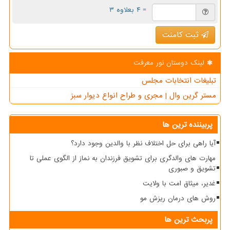
= ۴ بعلاوه ۳
ثبت کامنت
لینک دوستان نور معرفت
تبلیغات انتخابات مجلس
مستر گرین وال | مجری و طراح انواع دیوار سبز
پربیننده ترین ها
آیا راهی برای حل اختلاف نظر با والدین وجود دارد؟
مهارت های والدگری برای تشویق فرزندان به نماز از الگوی عملی تا
تشویق و صبوری
غدیر، میثاق امت با ولایت
روش های درمان ریزش مو
پربحث ترین ها