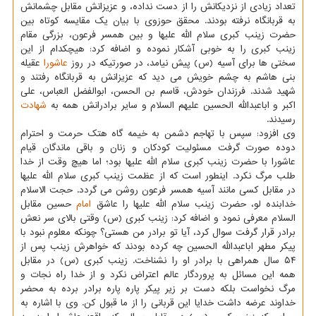
تعداد زیادی از نزدیکانش را از دست نداده، و عزیزانش مقابل چشمانش
به قربانگاه نرفته بودند. محقق حوزوی با بیان یک مقایسه کوتاه بین
حضرت زینب کبری سلام الله علیها و بین همسر فرعون، بزرگی مقام
زینب کبری را به خوبی آشکار نموده و اضافه کرد: هیچکدام از این
سختی ها برای آسیه (س) پیش نیامد، در صورتیکه در روز
عاشورا
عقیله
بنی هاشم به چشم خویش می دید که عزیزانش به قربانگاه رفتند و
شهید شدند. فرزندان خودش، قاسم بن الحسن، ابوالفضل العباس، علی
اکبر و اباعبدالله الحسین علیهم السلام و سایر برادرانش همه به
شهادت
رسیدند.
وی افزود: سپس با تهاجم دشمن به خیمه گاه هتک حرمت و احترام
دوده صورت گرفت مسئولیت کودکان و زنان و باقی ماندگان قیام
عاشورا با حضرت زینب کبری سلام الله علیها بود؛ اما هیچ وقت از خدا
طلب مرگ نکرد. اینطور است که از عظمت زینب کبری سلام الله علیها
در مقابل کسی مانند آسیه همسر فرعون روشن می گردد. حجت الاسلام
خدابنده لو، حضرت زینب سلام الله علیها را عاشق
امام
حسین مقابل
السلام معرفی نمود و اضافه کرد: زینب کبری (س) وقتی بالای سر نعش
برادر قرار گرفت سوال کرد، آیا تو برادر من هستی؟ چونکه معلوم نبود با
پیکر مطهر اباعبدالله الحسین چه کرده بودند که خواهرش زینب پس از
۵۴ سال همراهی با برادر او را نشناخت. زینب کبری (س) در مقابل
همه این مسائل به پروردگار عالم اعتراض نکرد و از خدا راه نجات و
مرگ نخواست بلکه دست بر زیر پیکر پاره پاره برادر برده به محضر
خداوند عرضه داشت خدایا این قربانی را از ما قبول کن. وی با اشاره به