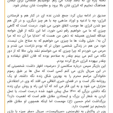
تخته پاره ای که باشد چنگ می زنم. کوشیدیم جلساتی برای ایشان
هماهنگ نماییم که انرژی شان بالا برود و مقاومت شان بیشتر شود.
صدیق در ادامه بیان کرد: جمع شدن عده ای در کنار هم و فرستادن
انرژی؛ چه با ادعیه و اوراد مذهبی چه با هر چیز دیگری، و در کل هم
سو شدن انرژی ها موجب اتفاق خوبی می شود. درست است که گاهی
چیزی که ما می خواهیم رقم نمی خورد، اما این نکته از قول خواجه
عبدالله انصاری همیشه ته ذهن من هست که "خدایا مرا آن ده که مرا
آن به". خیلی وقت ها ما چیزی می خواهیم که به صلاح مان نیست.
خود من هم در زندگی شخصی جوان تر که بودم ناراحت می شدم و
حرص می خوردم که چرا چیزی که می خواستم نشد ولی حالا که از دور
نگاه می کنم می بینم چقدر به صلاحم بوده که فلان اتفاق نیفتاده و
چقدر بیهوده انرژی خرج کرده بودم.
این بازیگر سپس درباره سکانسی از «مرضیه» اظهار داشت: شخصیتی که
در این سریال بازی می کنم کسی است که سال ها بر طبق رسوم
خانوادگی مراسم محرم را به بهترین شکل زنده نگه داشته، او یک
روزنامه نگار است و در فضای خبری اتفاقی می افتد که وی در اعتقادش
متزلزل می شود و به این فکر می کند که آیا این راه و روش برای زنده
نگه داشتن بزرگی که ۱۴۰۰ سال پیش شهید شده درست است، یا عمل
کردن به شعار آن بزرگ و ایستادن مقابل ظلم است که اهمیت دارد؟
بزرگداشت امام حسین (ع) مهمست اما اینکه همچون او مقابل ظلم
بایستیم نیز اهمیت دارد.
وی در واکنش به نظرسنجی «سریالیست»، سریال «سفر سبز» با بازی