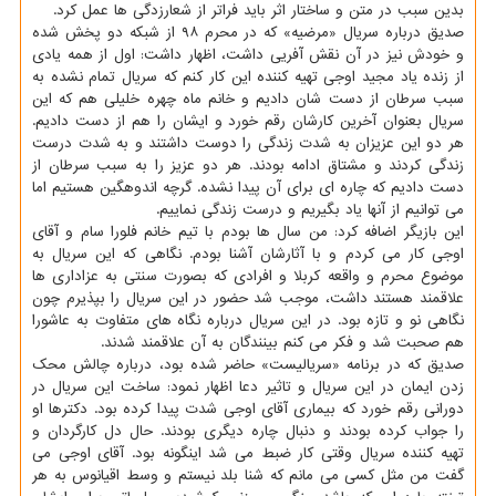
بدین سبب در متن و ساختار اثر باید فراتر از شعارزدگی ها عمل کرد.
صدیق درباره سریال «مرضیه» که در محرم ۹۸ از شبکه دو پخش شده
و خودش نیز در آن نقش آفریی داشت، اظهار داشت: اول از همه یادی
از زنده یاد مجید اوجی تهیه کننده این کار کنم که سریال تمام نشده به
سبب سرطان از دست شان دادیم و خانم ماه چهره خلیلی هم که این
سریال بعنوان آخرین کارشان رقم خورد و ایشان را هم از دست دادیم.
هر دو این عزیزان به شدت زندگی را دوست داشتند و به شدت درست
زندگی کردند و مشتاق ادامه بودند. هر دو عزیز را به سبب سرطان از
دست دادیم که چاره ای برای آن پیدا نشده. گرچه اندوهگین هستیم اما
می توانیم از آنها یاد بگیریم و درست زندگی نماییم.
این بازیگر اضافه کرد: من سال ها بودم با تیم خانم فلورا سام و آقای
اوجی کار می کردم و با آثارشان آشنا بودم. نگاهی که این سریال به
موضوع محرم و واقعه کربلا و افرادی که بصورت سنتی به عزاداری ها
علاقمند هستند داشت، موجب شد حضور در این سریال را بپذیرم چون
نگاهی نو و تازه بود. در این سریال درباره نگاه های متفاوت به عاشورا
هم صحبت شد و فکر می کنم بینندگان به آن علاقمند شدند.
صدیق که در برنامه «سریالیست» حاضر شده بود، درباره چالش محک
زدن ایمان در این سریال و تاثیر دعا اظهار نمود: ساخت این سریال در
دورانی رقم خورد که بیماری آقای اوجی شدت پیدا کرده بود. دکترها او
را جواب کرده بودند و دنبال چاره دیگری بودند. حال دل کارگردان و
تهیه کننده سریال وقتی کار ضبط می شد اینگونه بود. آقای اوجی می
گفت من مثل کسی می مانم که شنا بلد نیستم و وسط اقیانوس به هر