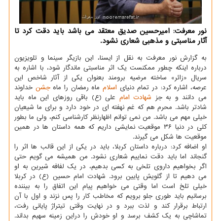
نور معرفت: امیرحسین صدیق معتقد می باشد باید دقت کرد تا
آثار مناسبتی و مذهبی شعاری نشود.
به گزارش نور معرفت به نقل از ایسنا، این بازیگر سینما و تلویزیون
درباره اینکه چطور ممکنست یک اثر مناسبتی ماندگار شود، با اشاره به
سریال «زائر» ساخته مرضیه برومند بعنوان یکی از آثار شاخص این
عرصه، اشاره کرد: در تمام دنیای
اسلام
ماه رمضان را ماه
جشن
خداوند
می دانند و به جز
شهادت
امام
علی (ع) باقی روزهای این ماه باید
شادتر باشد. محرم هم که غم نهفته ای در خود دارد و برای ما شیعیان
خیلی مهم می باشد. من نمی توانم اظهارنظر کارشناسی کنم، ولی ما بطور
کلی در دنیا ۳۶ موقعیت نمایشی داریم که همه داستان ها در همین
موقعیت ها شکل می گیرند.
او اضافه کرد: درباره داستان کربلا، باید در یکی از این قالب ها اثر را
گنجاند اما باید دقت نماییم شعاری نشود. من همیشه می گویم حتی
اگر بخواهیم داروی تلخی به کسی بدهیم، در یک لفافه شیرین به او
می دهیم تا از گلویش پایین برود. شهادت امام حسین (ع) در کربلا
خیلی تلخ است اما وقتی می خواهیم پیام این اتفاق را به بیننده
برسانیم باید طوری جلو برویم که مخاطب کار را پس نزند و اول با آن
ارتباط برقرار کند و لذت ببرد و در نهایت وقتی تیتراژ پایانی رفت،
تماشاچی به یک کشف برسد و او خودش را دراین زمینه سهیم بداند.