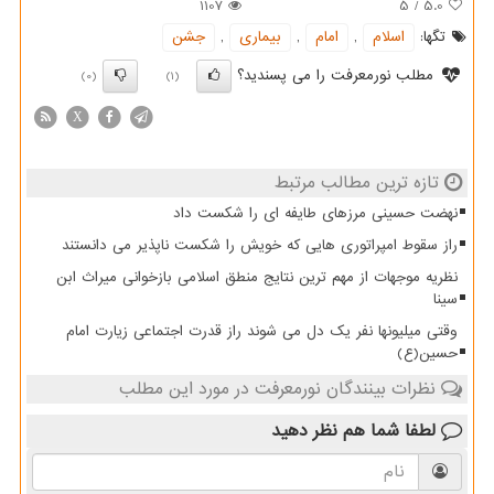
1107
5
/
5.0
تگها:
اسلام
,
امام
,
بیماری
,
جشن
مطلب نورمعرفت را می پسندید؟
(0)
(1)
X
تازه ترین مطالب مرتبط
نهضت حسینی مرزهای طایفه ای را شکست داد
راز سقوط امپراتوری هایی که خویش را شکست ناپذیر می دانستند
نظریه موجهات از مهم ترین نتایج منطق اسلامی بازخوانی میراث ابن
سینا
وقتی میلیونها نفر یک دل می شوند راز قدرت اجتماعی زیارت امام
حسین(ع)
نظرات بینندگان نورمعرفت در مورد این مطلب
لطفا شما هم
نظر دهید