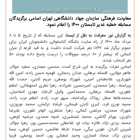
معاونت فرهنگی سازمان جهاد دانشگاهی تهران اسامی برگزیدگان
مسابقه خطبه غدیر تابستان ۱۴۰۰ را اعلام نمود.
به گزارش نور معرفت به نقل از ایسنا،
این مسابقه که از تاریخ ۵ تا ۸
مرداد ماه ۱۴۰۰ از راه سایت باشگاه کتابخوانی دانشجویان ایران برای
عموم برگزار شد ۱۸۴۷ نفر شرکت کننده داشت و به قید قرعه از میان
کسانی که بیشتر از ۸۰ درصد سووالات را درست پاسخ داده بودند ۵۰
نفر انتخاب شدند.
اسامی نفرات برگزیده به این شرح است: محسن حصاری، سعید جوکار،
طاهر مولایی، افسانه برهانی، عدنان رحمانی، فهمیه حسن زاده، امین الله
شهریاری، غلامعباس امینی، شهرزاد یوسفی، مریم ثابتی، حجت الله
پیراسته، زهرا محمدی، امیرحسین علیزاده، زهرا نظری استهباناتی، اعظم
غفوری، افسانه برهانی، محمدامین وکیل الرعایا، مهدی اسلامیان،
محمدطاها صفار، روناک پرانداخته، سپهر عرب زاده، اعظم عرب زاده،
سمیه نوری فرد، کبری ثابتی فیجانی، فرشاد ترکمان، محمد نوروزی،
شهرزاد صمدی، مرتضی کمالی، زهرا منتظری، الهام غفوری، علیرضا
داوری، بهرام گالشی، محمد شمشیری، غنچه صمدی، مرضیه کوهی،
محمد یزدی نژاد، فائزه بیات لو، غلامعلی محمدحسین پور، زهرا جوکار،
شیرین کاردل، طوبی بیگی، سیده عارفه هاشمی، حسین کوهی، یسنا
یزدی نژاد، سجاد انصاری، وحید شعبانی پور، احمد یوسفی، فریبا