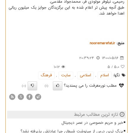
رحیمی، نیلوفر مولودی فر، محمدجواد مقدسی.
طبق آنچه پیش تر اعلام شده به این برگزیدگان جوایز یک میلیون ریالی
اهدا خواهد شد.
منبع:
nooremarefat.ir
20:39:24
1400/05/16
1012
5
/
5.0
تگها:
اسلام
,
اسلامی
,
سایت
,
فرهنگ
مطلب نورمعرفت را می پسندید؟
(0)
(1)
X
تازه ترین مطالب مرتبط
خبر و حریم خصوصی در عصر دیجیتال
بزرگ ترین درس از سرنوشت شیطان چرا عبادتش پذیرفته نشد؟