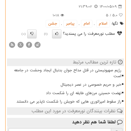
21:39:02
1400/05/09
1018
5
/
5.0
تگها:
اسلام
,
امام
,
پیامبر
,
جشن
مطلب نورمعرفت را می پسندید؟
(0)
(1)
X
تازه ترین مطالب مرتبط
رژیم صهیونیستی در قتل مداح جوان بدنبال ایجاد وحشت در جامعه
است
خبر و حریم خصوصی در عصر دیجیتال
نهضت حسینی مرزهای طایفه ای را شکست داد
راز سقوط امپراتوری هایی که خویش را شکست ناپذیر می دانستند
نظرات بینندگان نورمعرفت در مورد این مطلب
لطفا شما هم
نظر دهید