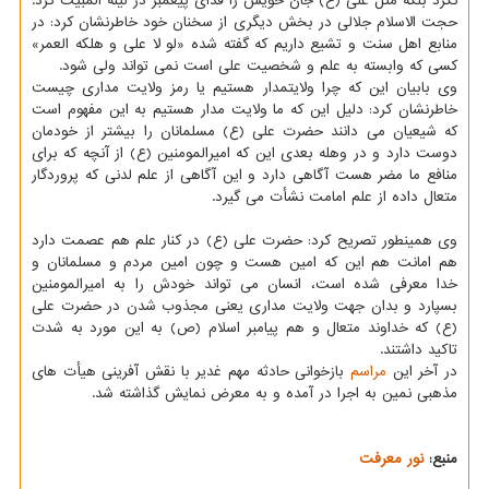
نکرد بلکه مثل علی (ع) جان خویش را فدای پیغمبر در لیله المبیت کرد.
حجت الاسلام جلالی در بخش دیگری از سخنان خود خاطرنشان کرد: در
منابع اهل سنت و تشیع داریم که گفته شده «لو لا علی و هلکه العمر»
کسی که وابسته به علم و شخصیت علی است نمی تواند ولی شود.
وی بابیان این که چرا ولایتمدار هستیم یا رمز ولایت مداری چیست
خاطرنشان کرد: دلیل این که ما ولایت مدار هستیم به این مفهوم است
که شیعیان می دانند حضرت علی (ع) مسلمانان را بیشتر از خودمان
دوست دارد و در وهله بعدی این که امیرالمومنین (ع) از آنچه که برای
منافع ما مضر هست آگاهی دارد و این آگاهی از علم لدنی که پروردگار
متعال داده از علم امامت نشأت می گیرد.
وی همینطور تصریح کرد: حضرت علی (ع) در کنار علم هم عصمت دارد
هم امانت هم این که امین هست و چون امین مردم و مسلمانان و
خدا معرفی شده است، انسان می تواند خودش را به امیرالمومنین
بسپارد و بدان جهت ولایت مداری یعنی مجذوب شدن در حضرت علی
(ع) که خداوند متعال و هم پیامبر اسلام (ص) به این مورد به شدت
تاکید داشتند.
در آخر این
مراسم
بازخوانی حادثه مهم غدیر با نقش آفرینی هیأت های
مذهبی نمین به اجرا در آمده و به معرض نمایش گذاشته شد.
منبع:
نور معرفت