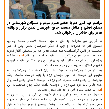
مراسم عید غدیر خم با حضور عموم مردم و مسؤلان شهرستانی در
میدان اصلی و مقابل مسجد جامع شهرستان نمین برگزار و واقعه
غدیر برای حاضران بازخوانی شد.
به گزارش نور معرفت به نقل از مهر، حجت الاسلام محمد جلالی،
مسئول امر به معروف و نهی از منکر شهرستان نمین پس از ظهر
پنجشنبه در آئین گرامیداشت عید سعید غدیر خم در سخنانی اظهار نمود:
عید غدیر خم بعنوان بزرگترین عید ولایت، امامت و عالم
اسلام
جایگاه
ویژه ای در میان مسلمانان دارد و ارزش این روز به تبیین ولایتمداری و
تشریح اخلاق و سیره علوی در جامعه است.
وی در مورد ولایتمداری حضرت علی (ع) اضافه کرد: ولایتمداری به
مفهوم این نیست که امیر مؤمنان (ع) را باید دوست داشت بلکه
ولایتمداری یعنی فقط حضرت علی (ع) را دوست داشتن یعنی انسان از
همه بالاتر باید مولا علی (ع) را دوست داشته باشد چون شخصیت این
امام
در جهت سیره الهی و خداوند متعال هست.
مسئول امر به معروف و نهی از منکر شهرستان یکی از علل پایبندی به
فرامین ولی امر مسلمین را توجه ولی به منافع مسلمانان عنوان و افزود:
کسی می تواند ولی ما باشد که از پشت پیغمبر از ترس جان خود فرار