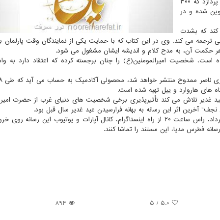
داستان مستند "امام علی در کمبریج"، به ماجرای کتابی می پردازد که ۳۰۰
وین شده و در
 کند که بشدت
رجمه می کند. وی در این کتاب که با حمایت یکی از نمایندگان وقت پارلمان بریت
 هر حکمت آن، به مدح کلام و اندیشه ایشان مشغول می شود.
 است، شخصیت امیرالمومنین(ع) را چنان برجسته کرده که اعتقاد دارد به وا
گاه های هاروارد و ییل تهیه شده است.
عید غدیر تلاش می کند تأثیرپذیری برخی شخصیت های دنیای غرب از حضرت امیرا
نجف" آخرین اثر این رسانه به بهانه فرارسیدن عید غدیر سال قبل بود.
گفتنی است مستند "امام علی در کمبریج" روز چهارشنبه ۵ مرداد، راس ساعت ۲۰ از راه اینستاگرام، کانال آپارات و یوتیوب این رسان
انه فطرس مدیا، این مستند را تماشا کنند.
894
5
/
5.0