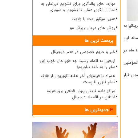
مهارت های والدگری برای تشویق فرزندان به
نماز از الگوی عملی تا تشویق و صبوری
غدیر، میثاق امت با ولایت
انیا به
روش های درمان ریزش مو
سطه این
پربحث ترین ها
مستند "امام علی در کمبریج" که تا عید سعید غدیر با راویتگری ناصر ممدوح منتشر خواهد شد، محصولی آکادمیک به حساب می آید که طی ۱۸ ماه در
خبر و حریم خصوصی در عصر دیجیتال
اربعین به اتمام رسید، چه طور حال خوب این
لمؤمنین
سفر را به خانه بیاوریم؟
ه روی خروجی قرار
همراه با فیلمهای آخر هفته تلویزیون از غلاف
تمام فلزی تا پست
مراکز داده قربانی پنهان قطعی برق هزینه
اختلال در اقتصاد دیجیتال
جدیدترین ها