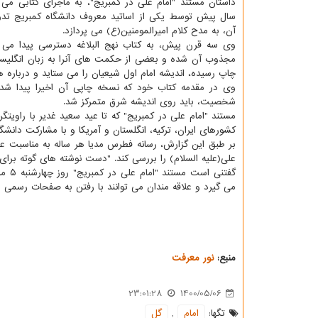
سال پیش توسط یکی از اساتید معروف دانشگاه کمبریج تد
آن، به مدح کلام امیرالمومنین(ع) می پردازد.
وی سه قرن پیش، به کتاب نهج البلاغه دسترسی پیدا می
مجذوب آن شده و بعضی از حکمت های آنرا به زبان انگلیسی ت
چاپ رسیده، اندیشه امام اول شیعیان را می ستاید و درباره
وی در مقدمه کتاب خود که نسخه چاپی آن اخیرا پیدا شده
شخصیت، باید روی اندیشه شرق متمرکز شد.
کشورهای ایران، ترکیه، انگلستان و آمریکا و با مشارکت دانش
بر طبق این گزارش، رسانه فطرس مدیا هر ساله به مناسبت 
علی(علیه السلام) را بررسی کند. "دست نوشته های گوته برای 
می گیرد و علاقه مندان می توانند با رفتن به صفحات رسمی رس
منبع:
نور معرفت
23:01:28
1400/05/06
تگها:
امام
,
گل