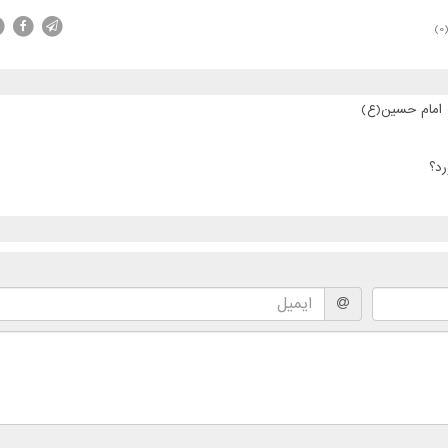
(0
ت امام حسین(ع)
رد؟