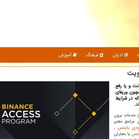
ادیان
فرهنگ
آموزش
ویت
ت و یا رفع
چون وریفای
كه در شرایط
د.
از خدمات برون
 مراجع معتبر
دی بایننس
،
ننس
یا بعبارتی