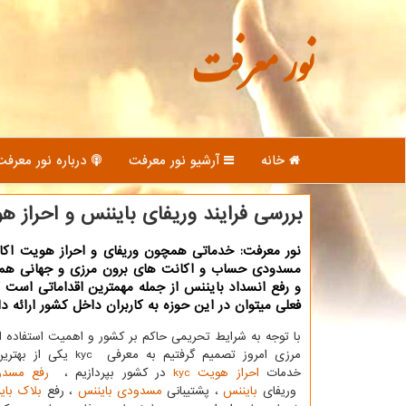
نور معرفت
خانه
آرشیو نور معرفت
درباره نور معرفت
بررسی فرایند وریفای بایننس و احراز ه
نور معرفت: خدماتی همچون وریفای و احراز هویت اكان
مسدودی حساب و اكانت های برون مرزی و جهانی هم
و رفع انسداد بایننس از جمله مهمترین اقداماتی است 
فعلی میتوان در این حوزه به كاربران داخل كشور ارائه دا
با توجه به شرایط تحریمی حاکم بر کشور و اهمیت استفاده 
مرزی امروز تصمیم گرفتیم به معرفی
kyc
یکی از بهترین
خدمات
احراز هویت
kyc
در کشور بپردازیم ،
رفع مسدو
وریفای
بایننس
، پشتیبانی
مسدودی بایننس
، رفع
بلاک بای