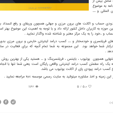
 شامل بیش از
ادامه به موضوع
المللی و ....
ودی حساب و اکانت های برون مرزی و جهانی همچون وریفای و رفع انسداد با
ن حوزه به کاربران داخل کشور ارائه داد و با توجه به اهمیت این موضوع بهتر اس
اب و ..خود را به یک مرکز معتبر و شناخته شده واگذار نمایید .
ای فریلنسری و خودمختار و .... کسب درامد اینترنتی خارجی و برون مرزی بد
کنار شما خواهد بود. این مجموعه به شما تمام آنچه که برای فعالیت در س
دهد .
نتهایی همچون یوتیوب ، بایننس ، فریلنسرینگ و ... هستید یکی از بهترین روش ه
یک راه مطمئن کسب درامد اینترنتی واقعی رایگان است یعنی شما تنها با انجا
ع کسب درامد پیودی پای از اکانت یوتیوب می باشد.
ر این زمینه و اخذ مشاوره میتوانید به سایت رسمی موسسه
kyc
مراجعه نمایید .
1162
5
/
5.0
(0