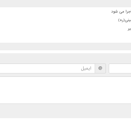
جرا می شود
نی(ره)
ر