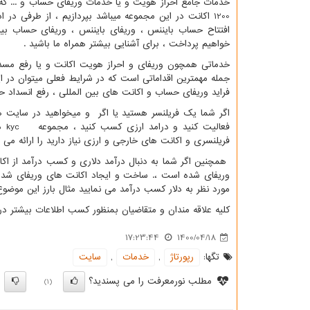
خدمات جامع احراز هویت و یا خدمات وریفای حساب و ... که
1200 اکانت در این مجموعه میباشد بپردازیم ، از طرفی در 
افتتاح حساب بایننس ، وریفای بایننس ، وریفای حساب بین 
خواهیم پرداخت ، برای آشنایی بیشتر همراه ما باشید .
خدماتی همچون وریفای و احراز هویت اکانت و یا رفع مسد
جمله مهمترین اقداماتی است که در شرایط فعلی میتوان در ای
فراید وریفای حساب و اکانت های بین المللی ، رفع انسداد حس
اگر شما یک فریلنسر هستید یا اگر و میخواهید در سایت ه
فعالیت کنید و درامد ارزی کسب کنید ، مجموعه
kyc
در
فریلنسری و اکانت های خارجی و ارزی نیاز دارید را ارائه می 
همچنین اگر شما به دنبال درآمد دلاری و کسب درآمد از اکا
وریفای شده است ،. ساخت و ایجاد اکانت های وریفای شده 
مورد نظر به دلار کسب درآمد می نمایید مثال بارز این موضو
کلیه علاقه مندان و متقاضیان بمنظور کسب اطلاعات بیشتر د
17:23:44
1400/04/18
تگها:
رپورتاژ
,
خدمات
,
سایت
مطلب نورمعرفت را می پسندید؟
)
(1)