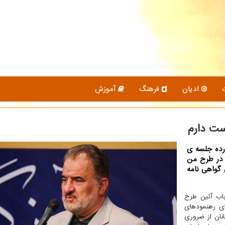
ادیان
فرهنگ
آموزش
ست دارم
رده جلسه ی
ا در طرح من
 گواهی نامه
باب آئین طرح
ای رهنمودهای
نان از ضروری