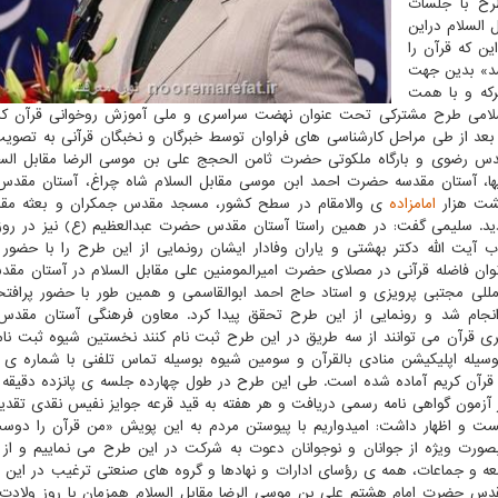
رح با جلسات
السلام دراین
ین که قرآن را
د» بدین جهت
رکه و با همت
ن اسلامی طرح مشترکی تحت عنوان نهضت سراسری و ملی آموزش روخوانی قرآن ک
 بعد از طی مراحل کارشناسی های فراوان توسط خبرگان و نخبگان قرآنی به تصوی
س رضوی و بارگاه ملکوتی حضرت ثامن الحجج علی بن موسی الرضا مقابل السل
ها، آستان مقدسه حضرت احمد ابن موسی مقابل السلام شاه چراغ، آستان مقد
هشت هزار
امامزاده
ی والامقام در سطح کشور، مسجد مقدس جمکران و بعثه مقا
ید. سلیمی گفت: در همین راستا آستان مقدس حضرت عبدالعظیم (ع) نیز در روز
ب آیت الله دکتر بهشتی و یاران وفادار ایشان رونمایی از این طرح را با حضور 
وان فاضله قرآنی در مصلای حضرت امیرالمومنین علی مقابل السلام در آستان مقد
لمللی مجتبی پرویزی و استاد حاج احمد ابوالقاسمی و همین طور با حضور پرافتخا
انجام شد و رونمایی از این طرح تحقق پیدا کرد. معاون فرهنگی آستان مقد
یری قرآن می توانند از سه طریق در این طرح ثبت نام کنند نخستین شیوه ثبت نام
سیله اپلیکیشن منادی بالقرآن و سومین شیوه بوسیله تماس تلفنی با شماره ی
یری قرآن کریم آماده شده است. طی این طرح در طول چهارده جلسه ی پانزده دقیقه ا
ر آزمون گواهی نامه رسمی دریافت و هر هفته به قید قرعه جوایز نفیس نقدی تقدی
ت و اظهار داشت: امیدواریم با پیوستن مردم به این پویش «من قرآن را دوس
صورت ویژه از جوانان و نوجوانان دعوت به شرکت در این طرح می نماییم و از 
 و جماعات، همه ی رؤسای ادارات و نهادها و گروه های صنعتی ترغیب در این
قدس حضرت امام هشتم علی بن موسی الرضا مقابل السلام همزمان با روز ولادت 