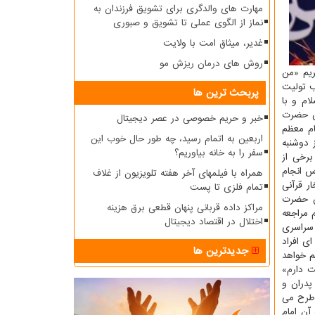
مهارت های والدگری برای تشویق فرزندان به
نماز از الگوی عملی تا تشویق و صبوری
غدیر، میثاق امت با ولایت
روش های درمان ریزش مو
ریم «من
ب تولیت
پربحث ترین ها
ام و با
س حضرت
خبر و حریم خصوصی در عصر دیجیتال
م معظم
اربعین به اتمام رسید، چه طور حال خوب این
 دوشنبه
سفر را به خانه بیاوریم؟
برخی از
س انجام
همراه با فیلمهای آخر هفته تلویزیون از غلاف
ر قرآنی
تمام فلزی تا پست
س حضرت
مراکز داده قربانی پنهان قطعی برق هزینه
 مراجعه
اختلال در اقتصاد دیجیتال
 سراسری
ی افراد
جدیدترین ها
م خواهد
ت دارم»
پدران و
 طرح می
آن امام