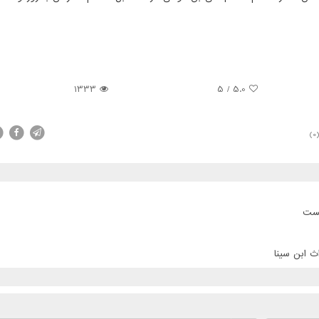
1333
5
/
5.0
(0
پست
ث ابن سینا