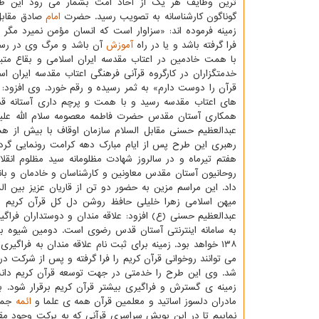
ترین وظایف هر یک از آحاد امت بشمار می رود این ط
گوناگون کارشناسانه به تصویب رسید. حضرت
امام
صادق مقابل 
زمینه فرموده اند: «سزاوار است که انسان مؤمن نمیرد مگر ا
فرا گرفته باشد و یا در راه
آموزش
آن باشد و مرگ وی در رس
با همت خادمین در اعتاب مقدسه ایران اسلامی و بقاع متب
خدمتگزاران در کارگروه قرآنی فرهنگی اعتاب مقدسه ایرا
قرآن را دوست دارم» به ثمر رسیده و رقم خورد. وی افزود:
های اعتاب مقدسه رسید و با همت و پرچم داری آستانه قد
همکاری آستان مقدس حضرت فاطمه معصومه سلام الله علی
عبدالعظیم حسنی مقابل السلام سازمان اوقاف با بیش از 
رهبری این طرح پس از ایام مبارک دهه کرامت رونمایی گرد
هفتم تیرماه و در سالروز شهادت مظلومانه سید مظلوم انقلا
روحانیون آستان مقدس معاونین و کارشناسان و خادمان و بان
داد. این مراسم مزین به حضور دو تن از قاریان عزیز بین ا
میهن اسلامی زهرا خلیلی حافظ روشن دل کل قرآن کریم 
عبدالعظیم حسنی (ع) افزود: علاقه مندان و دوستداران فراگ
به سامانه اینترنتی آستان قدس رضوی است. دومین شیوه بو
۱۳۸ خواهد بود. زمینه برای ثبت نام علاقه مندان به فراگ
می توانند روخوانی قرآن کریم را فرا گرفته و پس از شرکت د
شد. وی این طرح را خدمتی در جهت توسعه قرآن کریم دانس
زمینه ی گسترش و فراگیری بیشتر قرآن کریم برقرار شود. ب
مادران دلسوز اساتید و معلمین قرآن همه ی علما و
ائمه
جمعه
نماییم تا در این پویش سراسری قرآنی که به برکت وجود م