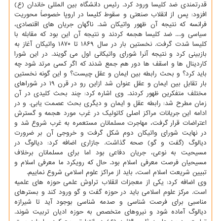
قدرتمندی ضد کلیسا ورود کرد. رئیس دانشگاه بین المللی خاندان (ع)
افزود: پس از انقلاب صنعتی و سقوط کلیسا در اروپا خصوصاً محوریت
فرانسه که نتیجه آن ظهور واتیکان شد. ناگهان جریان های اقتصادی،
سیاسی و.... ضد کلیسا هجمه کردند و نتیجه آن این بود که مقابله با
کلیسا شدت گرفت. نخستین بار در سال ۱۸۶۹ تا ۱۸۷۰ واتیکان آغاز به
بازبینی کرد و نتیجه آنرا شورای واتیکانی اول می گویند. در این شورا
کاردینال ها و اسقف ها دور هم جمع شدند که اگر کسی مرتد شود چه
باید کرد؟ و بحث رابطه بین ایمان و عقل چیست؟ و این گونه نخستین
بار تقابل بین ایمان و عقل عنوان شد ازاین رو در قرن ۱۹ در شوراهای
مختلف متفکرین ظهور کردند. وی اشاره کرد: چند بحث کلیدی در آن
زمان مطرح شد: رابطه عقل و ایمان و دیگری بحث عصمت یابی. و در
ادامه این جریانات مراکز اصلی کاتولیک در غرب مورد هجمه و گسترش
اعتراضات قرار گرفت، مهاجرت مسلمانان مستعمره به غرب شروع شد و
در نهایت شورای واتیکان دوم شکل گرفت و خروجی آن بر ضرورت
دیالوگ (گفت و گو) صحه گذاشت. جازاری اضافه کرد: دیالوگ در
مسیحیت به نوعی، جریان دفاعی بود اما برای مسلمانان برخلاف
مسیحیان فرصت معرفی اسلام بود. حال که رویکرد ما معرفی اسلام و
تبیین شریعت اسلام است، باید از مراکز علوم اسلامی شروع نماییم.
وی اضافه کرد: یکی از معجزات انقلاب تراوش علمی حوزه های علمیه
است. مرکز علوم اسلامی باید در حوزه گفت و گو ورود کند و بسترهای
مناسبی برای فرصت شناسی و صدمه شناسی بوجود آید تا شیرازه
دیالوگ آماده شود و نیروهای متخصص به حوزه ادیان تربیت شوند.