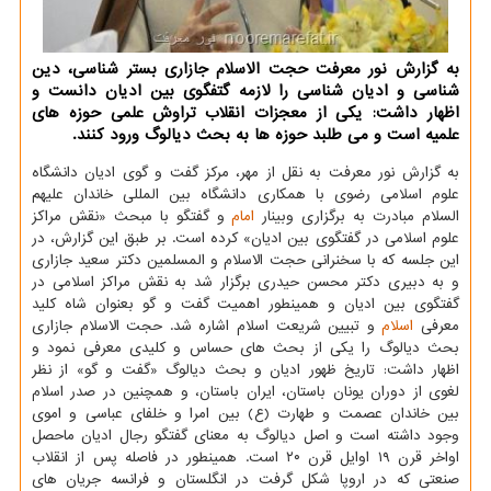
به گزارش نور معرفت حجت الاسلام جازاری بستر شناسی، دین
شناسی و ادیان شناسی را لازمه گتفگوی بین ادیان دانست و
اظهار داشت: یکی از معجزات انقلاب تراوش علمی حوزه های
علمیه است و می طلبد حوزه ها به بحث دیالوگ ورود کنند.
به گزارش نور معرفت به نقل از مهر، مرکز گفت و گوی ادیان دانشگاه
علوم اسلامی رضوی با همکاری دانشگاه بین المللی خاندان علیهم
السلام مبادرت به برگزاری وبینار
امام
و گفتگو با مبحث «نقش مراکز
علوم اسلامی در گفتگوی بین ادیان» کرده است. بر طبق این گزارش، در
این جلسه که با سخنرانی حجت الاسلام و المسلمین دکتر سعید جازاری
و به دبیری دکتر محسن حیدری برگزار شد به نقش مراکز اسلامی در
گفتگوی بین ادیان و همینطور اهمیت گفت و گو بعنوان شاه کلید
معرفی
اسلام
و تبیین شریعت اسلام اشاره شد. حجت الاسلام جازاری
بحث دیالوگ را یکی از بحث های حساس و کلیدی معرفی نمود و
اظهار داشت: تاریخ ظهور ادیان و بحث دیالوگ «گفت و گو» از نظر
لغوی از دوران یونان باستان، ایران باستان، و همچنین در صدر اسلام
بین خاندان عصمت و طهارت (ع) بین امرا و خلفای عباسی و اموی
وجود داشته است و اصل دیالوگ به معنای گفتگو رجال ادیان ماحصل
اواخر قرن ۱۹ اوایل قرن ۲۰ است. همینطور در فاصله پس از انقلاب
صنعتی که در اروپا شکل گرفت در انگلستان و فرانسه جریان های