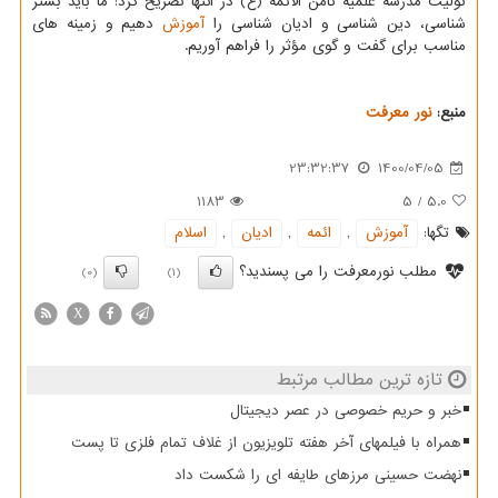
تولیت مدرسه علمیه ثامن الائمه (ع) در انتها تصریح کرد: ما باید بستر
شناسی، دین شناسی و ادیان شناسی را
آموزش
دهیم و زمینه های
مناسب برای گفت و گوی مؤثر را فراهم آوریم.
منبع:
نور معرفت
23:32:37
1400/04/05
1183
5
/
5.0
تگها:
آموزش
,
ائمه
,
ادیان
,
اسلام
مطلب نورمعرفت را می پسندید؟
(0)
(1)
X
تازه ترین مطالب مرتبط
خبر و حریم خصوصی در عصر دیجیتال
همراه با فیلمهای آخر هفته تلویزیون از غلاف تمام فلزی تا پست
نهضت حسینی مرزهای طایفه ای را شکست داد