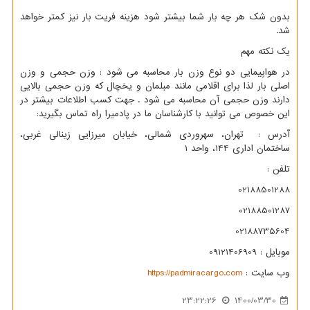
بدون شک هر چه بار شما بیشتر شود هزینه فریت بار نیز کمتر خواهد
شد.
یک نکته مهم
در هواپیمایی دو نوع وزن بار محاسبه می شود : وزن حجمی و وزن
اصلی بار لذا برای اقلامی مانند مبلمان و یخچال که وزن حجمی بالایی
دارند وزن حجمی آن محاسبه می شود . جهت کسب اطلاعات بیشتر در
این خصوص می توانید با کارشناسان ما در پادمیرا راه تماس بگیرید:
آدرس : تهران، سهروردی شمالی، خیابان میرزایی زینالی غربی،
ساختمان اداری 144، واحد 1
تلفن :
02188501288
02188501287
02188735604
موبایل : 09121406909
وب سایت :
https://padmiracargo.com
23:22:26
1400/03/30