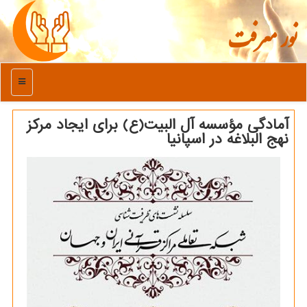
نور معرفت
منو
آمادگی مؤسسه آل البیت(ع) برای ایجاد مركز
نهج البلاغه در اسپانیا