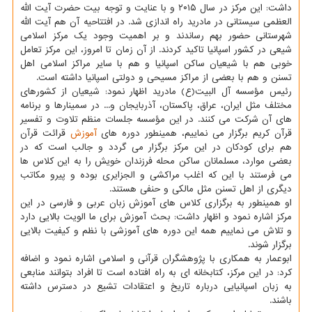
داشت: این مرکز در سال ۲۰۱۵ و با عنایت و توجه بیت حضرت آیت الله
العظمی سیستانی در مادرید راه اندازی شد. در افتتاحیه آن هم آیت الله
شهرستانی حضور بهم رساندند و بر اهمیت وجود یک مرکز اسلامی
شیعی در کشور اسپانیا تاکید کردند. از آن زمان تا امروز، این مرکز تعامل
خوبی هم با شیعیان ساکن اسپانیا و هم با سایر مراکز اسلامی اهل
تسنن و هم با بعضی از مراکز مسیحی و دولتی اسپانیا داشته است.
رئیس مؤسسه آل البیت(ع) مادرید اظهار نمود: شیعیان از کشورهای
مختلف مثل ایران، عراق، پاکستان، آذربایجان و... در سمینارها و برنامه
های آن شرکت می کنند. در این مؤسسه جلسات منظم تلاوت و تفسیر
قرآن کریم برگزار می نماییم، همینطور دوره های
آموزش
قرائت قرآن
هم برای کودکان در این مرکز برگزار می گردد و جالب است که در
بعضی موارد، مسلمانان ساکن محله فرزندان خویش را به این کلاس ها
می فرستند با این که اغلب مراکشی و الجزایری بوده و پیرو مکاتب
دیگری از اهل تسنن مثل مالکی و حنفی هستند.
او همینطور به برگزاری کلاس های آموزش زبان عربی و فارسی در این
مرکز اشاره نمود و اظهار داشت: بحث آموزش برای ما الویت بالایی دارد
و تلاش می نماییم همه این دوره های آموزشی با نظم و کیفیت بالایی
برگزار شوند.
ابوعمار به همکاری با پژوهشگران قرآنی و اسلامی اشاره نمود و اضافه
کرد: در این مرکز، کتابخانه ای به راه افتاده است تا افراد بتوانند منابعی
به زبان اسپانیایی درباره تاریخ و اعتقادات تشیع در دسترس داشته
باشند.