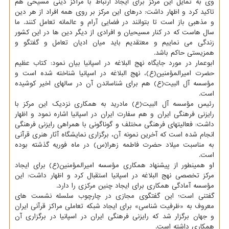
وی به تمایل این مرکز برای ایجاد ارتباط با مراکز دینی مسیحی هم
تاکید کرد و اظهار داشت: درهای این مرکز بر روی همه افراد از هر دین
و مذهبی باز است تا بتوانند در فضایی آرام و عالمانه تعامل کنند. ما
سال هاست که در کنار مسیحیان و افرادی از دیگر دین ها در این کشور
زندگی می نماییم و معتقدیم باید میان ادیان تعامل و گفتگو و
همزیستی حاکم باشد.
ابوعمار در مورد جایگاه نهج البلاغه در اسپانیا بیان نمود: کتاب عظیم
حضرت امیرالمؤمنین(ع)، نهج البلاغه در اسپانیا شناخته شده است و
مؤسسه آل البیت(ع) هم برای شناساندن آن در سالهای اخیر کوشیده
است.
رئیس مؤسسه آل البیت(ع) مادرید به همکاری نزدیک این مرکز با
رایزنی فرهنگی ایران و هم سفارت ایران در اسپانیا اشاره نمود و اظهار
داشت: فعالیتهای فرهنگی مختلف و گوناگونی با همراهی رایزنی فرهنگی
انجام شده است که آخرین نمونه آن، برگزاری نمایشگاه آثار هنری قرآنی
به مناسبت میلاد حضرت فاطمه زهرا(س) در ماه فوریه گذشته بوده
است.
او همینطور از پیشنهاد همکاری مؤسسه امیرالمؤمنین(ع) برای ایجاد
مرکز تخصصی نهج البلاغه در اسپانیا استقبال کرد و اظهار داشت: این
مؤسسه آمادگی همکاری برای ایجاد چنین مرکزی را دارد.
گفتنی است؛ این گفتگوی مجازی در چارچوب سلسله نشست های
معروف به «ظرفیت شناسی» برای ایجاد شبکه تعاملی مراکز قرآنی ایران
و جهان برگزار شد که رایزنی فرهنگی ایران در اسپانیا در برگزاری آن
همکاری داشته است.