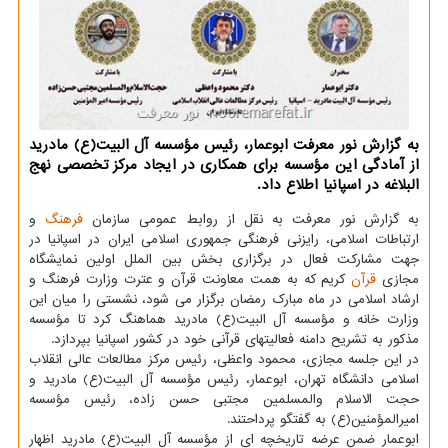
به گزارش نور معرفت ابوعمار، رئیس مؤسسه آل البیت(ع) مادرید
از آمادگی این مؤسسه برای همکاری در ایجاد مرکز تخصصی نهج
البلاغه در اسپانیا اطلاع داد.
به گزارش نور معرفت به نقل از روابط عمومی سازمان
فرهنگ
و
ارتباطات اسلامی، رایزنی فرهنگی جمهوری اسلامی ایران در اسپانیا در
جهت مشارکت فعال در برگزاری بخش بین الملل اولین نمایشگاه
مجازی
قرآن
کریم که به همت معاونت قرآن و عترت وزارت فرهنگ و
ارشاد اسلامی در ماه مبارک رمضان برگزار می شود، نشستی را میان این
وزارت خانه و مؤسسه آل البیت(ع) مادرید هماهنگ کرد تا مؤسسه
مذکور به تشریح دامنه فعالیتهای قرآنی خود در کشور اسپانیا بپردازد.
در این جلسه مجازی، محمود واعظی، رئیس مرکز مطالعات عالی انقلاب
اسلامی دانشگاه تهران، ابوعمار، رئیس مؤسسه آل البیت(ع) مادرید و
حجت الاسلام والمسلمین مجتبی حسن زاده، رئیس مؤسسه
امیرالمؤمنین(ع) به گفتگو پرداحتند.
ابوعمار ضمن عرضه تاریخچه ای از مؤسسه آل البیت(ع) مادرید اظهار