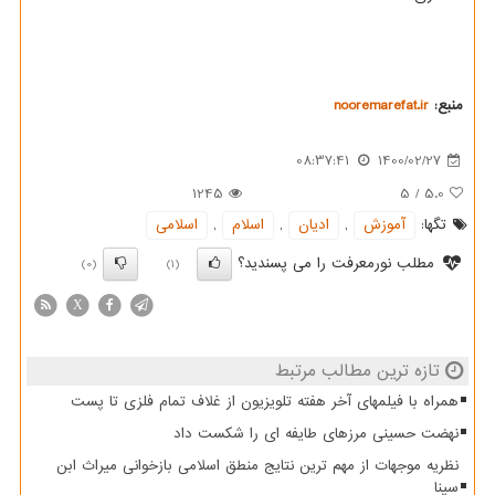
منبع:
nooremarefat.ir
08:37:41
1400/02/27
1245
5
/
5.0
تگها:
آموزش
,
ادیان
,
اسلام
,
اسلامی
مطلب نورمعرفت را می پسندید؟
(0)
(1)
X
تازه ترین مطالب مرتبط
همراه با فیلمهای آخر هفته تلویزیون از غلاف تمام فلزی تا پست
نهضت حسینی مرزهای طایفه ای را شکست داد
نظریه موجهات از مهم ترین نتایج منطق اسلامی بازخوانی میراث ابن
سینا