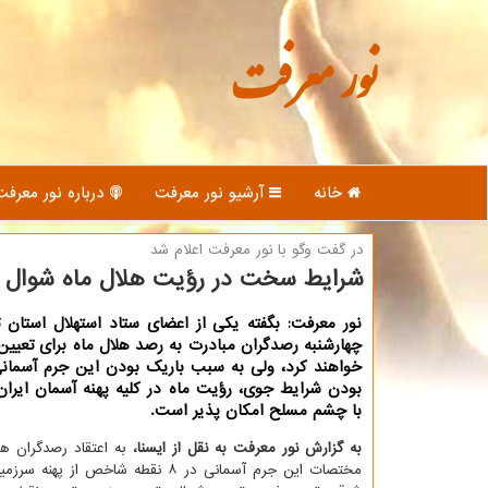
نور معرفت
خانه
آرشیو نور معرفت
درباره نور معرفت
در گفت وگو با نور معرفت اعلام شد
شرایط سخت در رؤیت هلال ماه شوال ۱۴۴۲ در شامگاه امشب
نور معرفت: بگفته یکی از اعضای ستاد استهلال استان
چهارشنبه رصدگران مبادرت به رصد هلال ماه برای تعیین 
خواهند کرد، ولی به سبب باریک بودن این جرم آسمانی
بودن شرایط جوی، رؤیت ماه در کلیه پهنه آسمان ایرا
با چشم مسلح امکان پذیر است.
به گزارش نور معرفت به نقل از ایسنا،
به اعتقاد رصدگران ه
مختصات این جرم آسمانی در ۸ نقطه شاخص از په