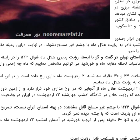
رزی در منتهی
نقطه مرزی در
ب نشان میدهد
 ۲۹ رمضان در تمامی مناطق کشور
" و "تلسکوپ"
ن ابزار رصدی
ب قادر به رؤیت هلال ماه با چشم غیر مسلح نشوند، در نهایت دراین زمینه مق
ا خیر.
ستان تهران در گفت و گو با ایسنا،
رؤیت پذیری هلال ماه شوال ۱۴۴۲ 
حاسبات لحظه مقارنه ماه و خورشید می توانیم مشخص نماییم که ماه چه زمانی وار
وی افزود: لحظه مقارنه برای رؤیت هلال ماه شوال ۱۴۴۲ در ساعت ۲۳ و ۳۰ دقیقه سه شنبه ۲۱ اردیبهشت ماه جاری رخ داده اس
 به رؤیت هلال ماه نماییم.
ابراهیمی، اشاره کرد: بر این اساس شامگاه امشب چهارشنبه ۲۲ اردیبهشت هلال ماه از آنجایی که در اوج مداری خود قرار دارد و از زمی
سرعت کندی از خورشید فاصله گرفته است و این امر سبب شده که رؤیت هلال در شامگاه امشب چهارشنبه ۲۲ اردیبهش
ده در پهنه آسمان ایران نیست،
تصریح ک
به گفته این رصدگر ماه، این هلال ۶.۵ درجه از افق ارتفاع دارد و تنها ۴۰ دقیقه پس از غروب خو
دو چشمی قوی و تلسکوپ قابل رؤیت است.