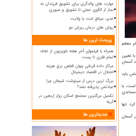
مهارت های والدگری برای تشویق فرزندان به
نماز از الگوی عملی تا تشویق و صبوری
غدیر، میثاق امت با ولایت
روش های درمان ریزش مو
پربحث ترین ها
ام معظم
همراه با فیلمهای آخر هفته تلویزیون از غلاف
را در رابطه با تعیین
تمام فلزی تا پست
د آسمان
مراکز داده قربانی پنهان قطعی برق هزینه
اختلال در اقتصاد دیجیتال
ت و بر این اساس باید
بزرگ ترین درس از سرنوشت شیطان چرا
ن دور است، با
عبادتش پذیرفته نشد؟
ت در ایران در وضعیت مساعدی
تکمیل بزرگترین مجتمع اسکان زوار اربعین در
کربلا
رد: تنها
جدیدترین ها
رشید در آسمان امشب ۲۲ اردیبهشت ماه در آسمان