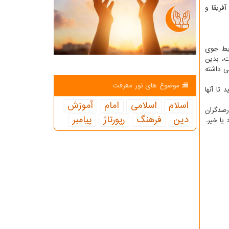
فریقا و
ایط جوی
ت، بدین
ی داشته
موضوع های نور معرفت
تا آنها
اسلام
اسلامی
امام
آموزش
رصدگران
دین
فرهنگ
رپورتاژ
پیامبر
یا خیر.