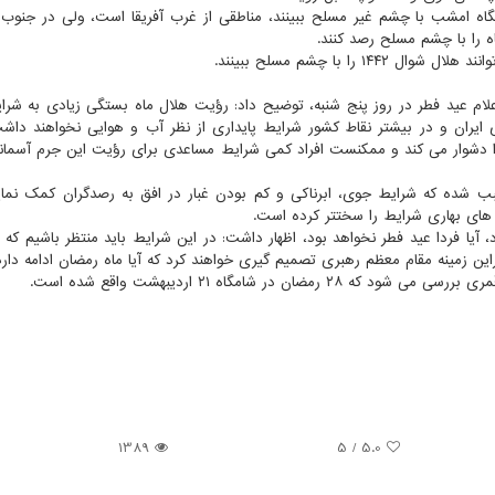
گاه امشب با چشم غیر مسلح ببینند، مناطقی از غرب آفریقا است، ولی در جنوب آ
اه را با چشم مسلح رصد کنند.
را با چشم مسلح ببینند.
لام عید فطر در روز پنج شنبه، توضیح داد: رؤیت هلال ماه بستگی زیادی به شر
ایران و در بیشتر نقاط کشور شرایط پایداری از نظر آب و هوایی نخواهند داش
 دشوار می کند و ممکنست افراد کمی شرایط مساعدی برای رؤیت این جرم آسمان
بب شده که شرایط جوی، ابرناکی و کم بودن غبار در افق به رصدگران کمک نماید 
 های بهاری شرایط را سختتر کرده است.
 آیا فردا عید فطر نخواهد بود، اظهار داشت: در این شرایط باید منتظر باشیم که 
راین زمینه مقام معظم رهبری تصمیم گیری خواهند کرد که آیا ماه رمضان ادامه دارد 
1389
5
/
5.0