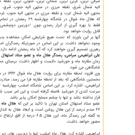
شرقی ترین، غربی ترین، شمالی ترین، جنوبی ترین، نقطه م
الیه شمال شرق، نقطه مرزی در منتهی الیه جنوب شرق، 
منتهی الیه شمال غرب و نقطه مرزی در منتهی الیه جنوب غر
که هلال ماه شوال در شامگاه چهارشنبه
فقط با بهره گیری از ابزار رصدی چون "دوربین دوچشمی
قابل رؤیت خواهد بود.
آنها بر این باورند که تحت هیچ شرایطی امکان مشاهده بدو
وجود نخواهد داشت. بر این اساس در صورتیکه رصدگران امش
رهبری تصمیم گیری خواهند کرد که آیا ماه رمضان ادامه دارد ی
علی ابراهیمی سراجی، رصدگر هلال ماه و عضو ستاد استهلال ا
زمان مقارنه ماه و خورشید دانست و اظهار داشت: برمبنای م
شامگاهی می شود.
نخستین شامگاهی که بعد از لحظه مقارنه فرا می رسد، مبادرت
قرار نداشته باشد و تنها با چشم مسلح امکان پذیر باشد.
عضو ستاد استهلال استان تهران با تاکید بر این که
هلال ماه شوال ۱۴۴۲ با چشم غیر مسلح قابل مشاه
۶۶ صدم درصد از این هلال روشن است و ابعاد هلال به اندازه ای باریک است که با چشم دیده نمی گردد.
حضور خواهد داشت.
ابراهیمی اشاره کرد: هلال ماه امشب تنها با دوربین های 