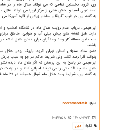
وی افزود: نخستین نقاطی که می توانند هلال ماه را در شام
نیمه غربی آسیا و بخش هایی از مرکز اروپا می توانند هلال م
به گفته وی در غرب آفریقا و مناطق زیادی از قاره آمریکا می توانند هلال شوال ۱۴۴۲ 
ابراهیمی، درباب عدم رؤیت هلال ماه در شامگاه امشب و اع
دارد. طبق نقشه های پیش بینی آب و هوایی، مناطق مرکزی 
سبب این مساله کار رصد رصدگران برای دیدن هلال امشب را
باشند.
عضو ستاد استهلال استان تهران افزود: باریک بودن هلال س
بتوانند آنرا رصد کنند. ولی شرایط حاکم در جو به سبب بارش
ابراهیمی در پاسخ به این پرسش که اگر هلال ماه دیده نشود،
هلال ماه چه اقداماتی را می توانند اجرائی کنند و در نهایت د
به گفته وی، شرایط رصد هلال ماه شوال همیشه در ۲۹ ماه قمری بررسی می شود که ۲۸ رمضان در شامگاه ۲۱ اردیبهشت واقع شده است.
منبع:
nooremarefat.ir
10:42:58
1400/02/23
تگها:
دین