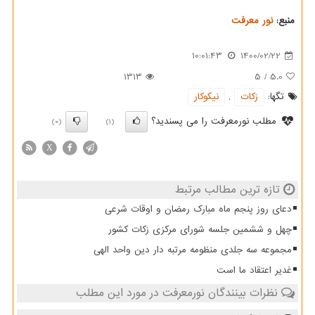
منبع:
نور معرفت
10:01:43
1400/02/22
1313
5
/
5.0
تگها:
زكات
,
نیكوكار
مطلب نورمعرفت را می پسندید؟
(0)
(1)
X
تازه ترین مطالب مرتبط
دعای روز پنجم ماه مبارک رمضان و اوقات شرعی
چهل و ششمین جلسه شورای مرکزی زکات کشور
مجموعه سه جلدی منظومه مرتبه دار دین واحد الهی
غدیر اعتقاد ما است
نظرات بینندگان نورمعرفت در مورد این مطلب