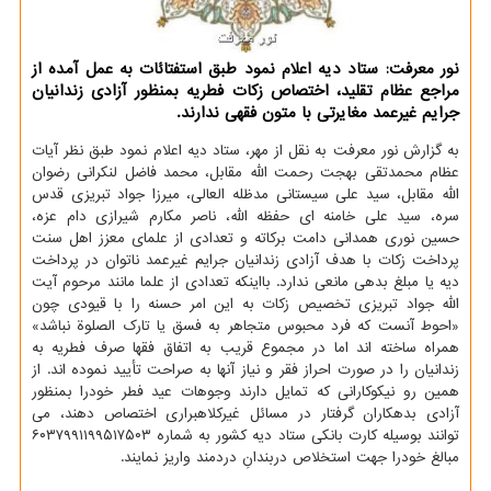
نور معرفت: ستاد دیه اعلام نمود طبق استفتائات به عمل آمده از
مراجع عظام تقلید، اختصاص زکات فطریه بمنظور آزادی زندانیان
جرایم غیرعمد مغایرتی با متون فقهی ندارند.
به گزارش نور معرفت به نقل از مهر، ستاد دیه اعلام نمود طبق نظر آیات
عظام محمدتقی بهجت رحمت الله مقابل، محمد فاضل لنکرانی رضوان
الله مقابل، سید علی سیستانی مدظله العالی، میرزا جواد تبریزی قدس
سره، سید علی خامنه ای حفظه الله، ناصر مکارم شیرازی دام عزه،
حسین نوری همدانی دامت برکاته و تعدادی از علمای معزز اهل سنت
پرداخت زکات با هدف آزادی زندانیان جرایم غیرعمد ناتوان در پرداخت
دیه یا مبلغ بدهی مانعی ندارد. بااینکه تعدادی از علما مانند مرحوم آیت
الله جواد تبریزی تخصیص زکات به این امر حسنه را با قیودی چون
«احوط آنست که فرد محبوس متجاهر به فسق یا تارک الصلوة نباشد»
همراه ساخته اند اما در مجموع قریب به اتفاق فقها صرف فطریه به
زندانیان را در صورت احراز فقر و نیاز آنها به صراحت تأیید نموده اند. از
همین رو نیکوکارانی که تمایل دارند وجوهات عید فطر خودرا بمنظور
آزادی بدهکاران گرفتار در مسائل غیرکلاهبراری اختصاص دهند، می
توانند بوسیله کارت بانکی ستاد دیه کشور به شماره ۶۰۳۷۹۹۱۱۹۹۵۱۷۵۰۳
مبالغ خودرا جهت استخلاص دربندانِ دردمند واریز نمایند.