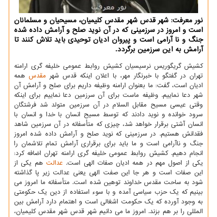
نور معرفت: شهر قدس شهر مقدس کلیمیان، مسیحیان و مسلمانان
است و امروز در سرزمینی که در آن نوید صلح و آرامش داده شده
جنگ و نا آرامی است و پیروان ادیان توحیدی باید تلاش کنند تا
آرامش به این سرزمین برگردد.
کشیش گریگوریس نرسیسیان کشیش روابط عمومی خلیفه گری ارامنه
تهران در گفتگو با خبرنگار مهر، با اعلان اینکه قدس شهر
مقدس
همه
ادیان است، گفت: ما بعنوان ارامنه وظیفه داریم برای صلح و آرامش آن
شهر دعا نماییم. وظیفه ماست برای آن سرزمین دعا نماییم برای اینکه
وقتی عیسی مسیح مقابل السلام در آن سرزمین متولد شد فرشتگان
سرود خوانده و نوید دادند که توسط مسیح انسان با خدا و انسان با
انسان آشتی برقرار خواهد شد، چیزی که متأسفانه در آن سرزمین شاهد
فقدانش هستیم. در سرزمینی که نوید صلح و آرامش داده شده امروز
جنگ و ناآرامی است و ما باید برای برقراری آرامش تمام تلاشمان را
انجام دهیم. کشیش روابط عمومی خلیفه گری ارامنه تهران اضافه کرد:
یکی از اصول مهم در همه ادیان صفات الهی است.
عدالت
هم یکی از
این صفات است و هر جا این صفت الهی یعنی عدالت زیر پا گذاشته
شود به ساحت مقدس خداوند توهین شده است. متأسفانه ما امروز می
بینیم که یک حزب سیاسی آمده و با سوء استفاده از دین یک حکومتی
به وجود آورده که یک حکومت اشغالی است و اهتمام دارد آرامش بین
المللی را بر هم بزند. امروز ما می دانیم شهر قدس شهر مقدس کلیمیان،