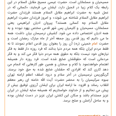
مسیحیان و مسلمانان است. حضرت عیسی مسیح مقابل السلام در این
رابطه یک کلام زیبا در انجیل دارد، ایشان می فرمایند: «کسانی که در
عمل شبیه به حضرت ابراهیم مقابل السلام هستند فرزندان حضرت
ابراهیم مقابل السلام شناخته می شوند» و امروز فرزندان حضرت ابراهیم
مقابل السلام چه کسانی هستند؟ پیروان ادیان ابراهیمی یعنی
مسلمانان، مسیحیان و کلیمیان پس شهر قدس مختص یهود نبوده و به
همه ادیان اختصاص داده می شود. کشیش نرسیسان بیان داشت: همه
ما می دانیم که روز قدس روز جمعه آخر از ماه مبارک رمضان است و
حضرت
امام
خمینی (ره) آن روز را بعنوان روز قدس اعلام نمودند تا نه
فقط مردم ایران بلکه همه مردم دنیا بدانند که فرد روزه دار فقط به فکر
نیازهای خود نیست بلکه به حقوق همه مردم دنیا فکر می کند و به فکر
مردمانی است که حقوقشان ضایع شده است. فرد روزه دار همیشه
اهتمام خواهدنمود با کلام و سخنان و همین طور کارهایی که انجام می
دهد کاری کند که افرادی که حقشان ضایع شده به حق خود برسند.
گریگوریس نرسیسیان در آخر سلام و درود اسقف اعظم ارامنه تهران
سِبوه سرکیسیان را به محضر حضرت آیت الله خامنه ای رهبر معظم
انقلاب رساند و افزود: ما ارامنه ایران برای ایشان آرزوی توفیق بیش از
پیش می نمائیم و از خداوند خواستاریم که همیشه سایه ایشان در ایران
عزیز مستدام باشد و سکان این کشتی ایران عزیز در دست ایشان بوده
و به ساحل آرامش و صلح برسد.