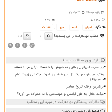
منبع:
nooremarefat.ir
21:21:03
1400/02/19
1832
5
/
5.0
تگها:
ادیان
,
امام
,
دین
,
عدالت
مطلب نورمعرفت را می پسندید؟
(0)
(1)
X
تازه ترین مطالب مرتبط
راز سقوط امپراتوری هایی که خویش را شکست ناپذیر می دانستند
وقتی میلیونها نفر یک دل می شوند راز قدرت اجتماعی زیارت امام
حسین(ع)
بزرگترین واقف تاریخ معاصر
درآمد حلال چه طور آرامش و خوشبختی را به خانواده می آورد؟
نظرات بینندگان نورمعرفت در مورد این مطلب
لطفا شما هم
نظر دهید