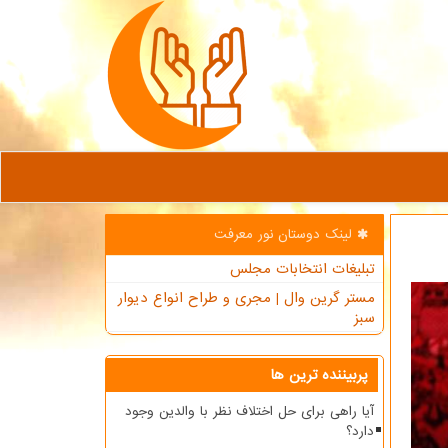
لینک دوستان نور معرفت
تبلیغات انتخابات مجلس
مستر گرین وال | مجری و طراح انواع دیوار
سبز
پربیننده ترین ها
آیا راهی برای حل اختلاف نظر با والدین وجود
دارد؟