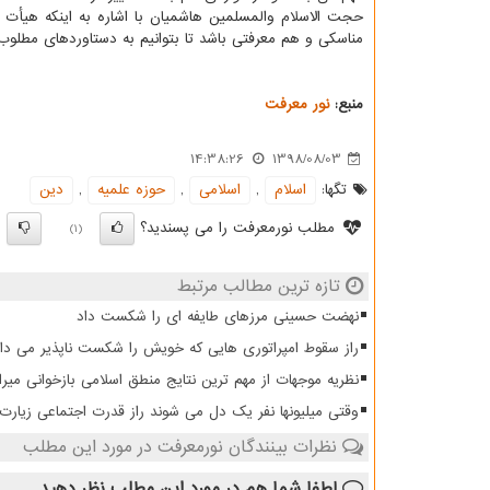
حجت الاسلام والمسلمین هاشمیان با اشاره به اینكه هیأت 
مناسكی و هم معرفتی باشد تا بتوانیم به دستاوردهای مطلوب
منبع:
نور معرفت
14:38:26
1398/08/03
تگها:
اسلام
,
اسلامی
,
حوزه علمیه
,
دین
مطلب نورمعرفت را می پسندید؟
)
(1)
تازه ترین مطالب مرتبط
نهضت حسینی مرزهای طایفه ای را شکست داد
راز سقوط امپراتوری هایی که خویش را شکست ناپذیر می دان
نظریه موجهات از مهم ترین نتایج منطق اسلامی بازخوانی میرا
وقتی میلیونها نفر یک دل می شوند راز قدرت اجتماعی زیار
نظرات بینندگان نورمعرفت در مورد این مطلب
لطفا شما هم
در مورد این مطلب
نظر دهید