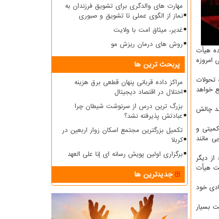
مهارت های والدگری برای تشویق فرزندان به
نماز از الگوی عملی تا تشویق و صبوری
غدیر، میثاق امت با ولایت
روش های درمان ریزش مو
ده هیأت
 امروزه
پربحث ترین ها
 تحولات
مراکز داده قربانی پنهان قطعی برق هزینه
ع خواهد
اختلال در اقتصاد دیجیتال
بزرگ ترین درس از سرنوشت شیطان چرا
ند چالش
عبادتش پذیرفته نشد؟
كمیتی و
تکمیل بزرگترین مجتمع اسکان زوار اربعین در
ی مانند
کربلا
برگزاری اولین پویش رسانه ای إنا علی العهد
از دیگر
یت هیأت
جدیدترین ها
ادی خود
ت بسیار