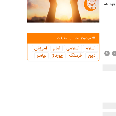
باید هم
موضوع های نور معرفت
اسلام
اسلامی
امام
آموزش
X
دین
فرهنگ
رپورتاژ
پیامبر