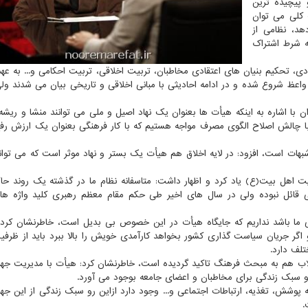
 پیچیده ترین
 كلی می توان
هد، نظامی از
به شرط اشتراك
قادی، تحكیم بنیان های اعتقادی مخاطبان، تربیت اخلاقی، تربیت احكامی و... به عه
عظ شروع شده و در ادامه احادیثی با مبانی اخلاقی و تاریخی بیان می شدند ولی
ن با اشاره به اینكه هیأت ها بعنوان یك نهاد اصیل و ملی می توانند منشا و ریشه
 با چالش اصلاح الگوی مصرف مواجه هستیم كه با كار فرهنگی بعنوان یك ارزش رف
شبهات است، افزود: در لایه اخلاق هم هیأت یك بستر و نهاد موثر است كه می توا
 اهل بیت(ع) یاد كرد و اظهار داشت: متاسفانه نظام ما در گذشته یك روند حا
قائل نبوده ولی در سال های اخیر طی حكم مقام معظم رهبری كلید واژه های
لی ما باشد نداریم كه جایگاه هیأت در این خصوص بی بدیل است، خاطرنشان كرد: 
گر جریان سیاست گذاری كشور بخواهد كارآمدی خویش را بالا ببرد باید از ظرف
لف دارد.
م انقلاب هم به مبحث فرهنگ تاكید گردیده است، خاطرنشان كرد: هیأت با مدیریت جه
و سبك زندگی برای مخاطبان و اعضای جامعه بوجود می آورد.
پوشش، تغذیه، ارتباطات اجتماعی و... وجود دارد ازاین رو سبك زندگی از این جه
.