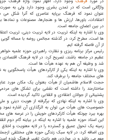
در مورد
فرهنگ
وجود دارد، اظهار نمود: واژه فرهنگ جزو
واژگانی است كه در تمدن بشری وجود دارد ولی به صورت
عنوان نمود كه فرهنگ برپایه عناصری كه آنرا شكل می د
اعتقادات، باورها، ارزش ها و هنجارها، مصنوعات و نمادها 
در بین اعضای جامعه است.
وی با اشاره به اینكه تربیت در لایه تربیت دینی، تربیت اعت
ها است، مطرح كرد: در گذشته مجالس روضه با مساله گویی وا
از آن فاصله گرفته ایم.
رئیس مركز برنامه ریزی و نظارت راهبردی حوزه علمیه خواهرا
عظیم در جامعه باشند، تصریح كرد: در لایه فرهنگ اقتصادی
شد و وظیفه آن هم به عهده هیأت ها است.
وی با اشاره به اینكه یكی از كاركردهای هیأت پاسخگویی به 
های مختلف جامعه را برطرف كند.
حجت الاسلام هاشمیان از هیأت بعنوان یك مكان مورد عنایت
ساختارمند را داشته است كه نقشی برای تشكل های مردمی 
پشتیبانی از جوانان اعتقادی و انقلابی تاكید گردیده است.
وی با اشاره به اینكه نهادی كه برگرفته از هویت دینی و م
خصوصیت های هیأت می توان به اثرگذاری آن اشاره نمود و ا
بهره ببرد چونكه هیأت كاركردهای خویش را در عرصه های مخت
این استاد حوزه علمیه با اشاره به اینكه در بیاینه گام دو
زمینه یك تحول عمیق و گسترده را در لایه معنویت و اخلاق 
وی اضافه كرد: در لایه سبك زندگی حوزه های مختلفی ازجمله 
مهم می باشد و در مواردی هم باعث تغییر فرهنگ شده است